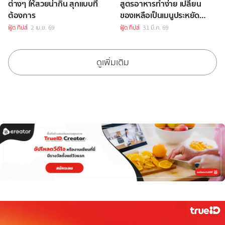
ต่างๆ ให้สวยน่ากิน สุกแบบที่
สูตรอาหารทำง่าย เปลี่ยน
ต้องการ
ของเหลือเป็นเมนูประหยัด
แสนอร่อย
ฟู้ด ทิปส์
2 เม.ย. 69
ฟู้ด ทิปส์
31 มี.ค. 69
ดูเพิ่มเติม