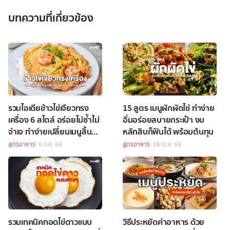
บทความที่เกี่ยวข้อง
รวมไอเดียข้าวไข่เจียวทรง
15 สูตร เมนูผักผัดไข่ ทำง่าย
เครื่อง 6 สไตล์ อร่อยไม่ซ้ำไม่
อิ่มอร่อยสบายกระเป๋า งบ
จำเจ ทำง่ายเปลี่ยนเมนูสิ้นคิด
หลักสิบก็ฟินได้ พร้อมต้นทุน
ให้เป็นมื้อพิเศษ
สูตรอาหาร
6 ก.ค. 69
สูตรอาหาร
16 เม.ย. 69
รวมเทคนิคทอดไข่ดาวแบบ
วิธีประหยัดค่าอาหาร ด้วย