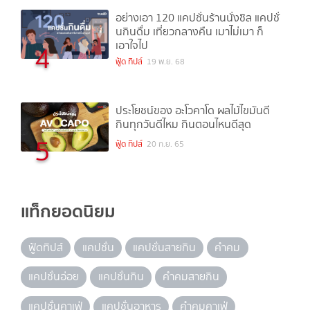
อย่างเอา 120 แคปชั่นร้านนั่งชิล แคปชั่
นกินดื่ม เที่ยวกลางคืน เมาไม่เมา ก็
เอาใจไป
4
ฟู้ด ทิปส์
19 พ.ย. 68
ประโยชน์ของ อะโวคาโด ผลไม้ไขมันดี
กินทุกวันดีไหม กินตอนไหนดีสุด
5
ฟู้ด ทิปส์
20 ก.ย. 65
แท็กยอดนิยม
ฟู้ดทิปส์
แคปชั่น
แคปชั่นสายกิน
คำคม
แคปชั่นอ่อย
แคปชั่นกิน
คำคมสายกิน
แคปชั่นคาเฟ่
แคปชั่นอาหาร
คำคมคาเฟ่