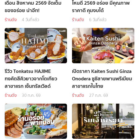
เดือน สิงหาคม 2569 จัดเต็ม
ไหนดี 2569 อร่อย มีคุณภาพ
ของอร่อย น่าอีท!
ราคาดี คุมงบได้
ร้านดัง
4 วันที่แล้ว
ร้านดัง
6 วันที่แล้ว
รีวิว Tonkatsu HAJIME
เปิดราคา Kaiten Sushi Ginza
ทงคัตสึคิวยาวจากโตเกียว
Onodera ซูชิสายพานพรีเมียม
สาขาแรก เซ็นทรัลเวิลด์
สาขาแรกในไทย
ร้านดัง
30 ก.ค. 69
ร้านดัง
27 ก.ค. 69