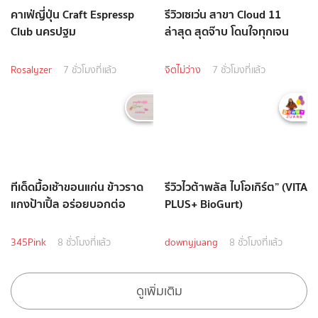
คาเฟ่ญี่ปุ่น Craft Espressp
รีวิวเซเว่น สาขา Cloud 11
Club นครปฐม
ล่าสุด สุดจ๊าบ โดนใจทุกเจน
Rosalyzer
7 ชั่วโมงที่แล้ว
จิตไม่ว่าง
7 ชั่วโมงที่แล้ว
ทีเด็ดมื้อเช้าขอนแก่น ข้าวราด
รีวิวไวต้าพลัส ไบโอเกิร์ต” (VITA
แกงป้าเปิ้ล อร่อยบอกต่อ
PLUS+ BioGurt)
345Pink
8 ชั่วโมงที่แล้ว
downyjuang
8 ชั่วโมงที่แล้ว
ดูเพิ่มเติม