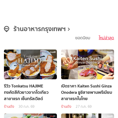
ร้านอาหารกรุงเทพฯ
ยอดนิยม
ใหม่ล่าสุด
รีวิว Tonkatsu HAJIME
เปิดราคา Kaiten Sushi Ginza
ทงคัตสึคิวยาวจากโตเกียว
Onodera ซูชิสายพานพรีเมียม
สาขาแรก เซ็นทรัลเวิลด์
สาขาแรกในไทย
ร้านดัง
30 ก.ค. 69
ร้านดัง
27 ก.ค. 69