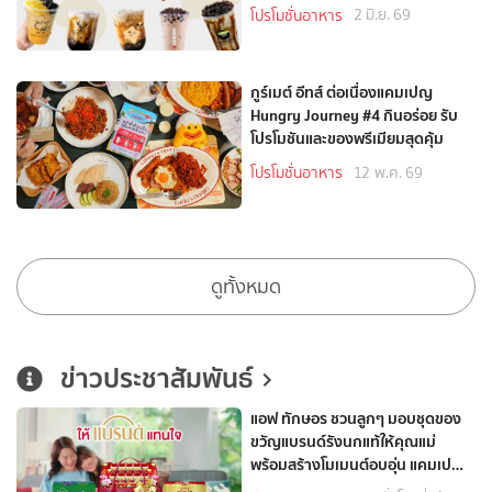
2 มิ.ย. 69
โปรโมชั่นอาหาร
กูร์เมต์ อีทส์ ต่อเนื่องแคมเปญ
Hungry Journey #4 กินอร่อย รับ
โปรโมชันและของพรีเมียมสุดคุ้ม
12 พ.ค. 69
โปรโมชั่นอาหาร
ดูทั้งหมด
ข่าวประชาสัมพันธ์
แอฟ ทักษอร ชวนลูกๆ มอบชุดของ
ขวัญแบรนด์รังนกแท้ให้คุณแม่
พร้อมสร้างโมเมนต์อบอุ่น แคมเปญ
ให้แบรนด์แทนใจบอกรักแม่คนเก่ง