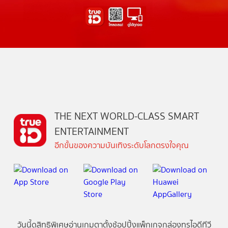
THE NEXT WORLD-CLASS SMART
ENTERTAINMENT
อีกขั้นของความบันเทิงระดับโลกตรงใจคุณ
วันนี้
ดู
สิทธิพิเศษ
อ่าน
เกม
ตาตั้ง
ช้อปปิ้ง
แพ็กเกจ
กล่องทรูไอดีทีวี