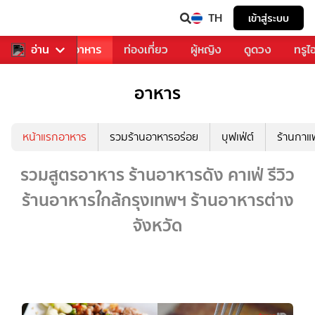
TH
เข้าสู่ระบบ
วงการเพลง
อ่าน
อาหาร
ท่องเที่ยว
ผู้หญิง
ดูดวง
ทรูไ
อาหาร
หน้าแรกอาหาร
รวมร้านอาหารอร่อย
บุฟเฟ่ต์
ร้านกา
รวมสูตรอาหาร ร้านอาหารดัง คาเฟ่ รีวิว
ร้านอาหารใกล้กรุงเทพฯ ร้านอาหารต่าง
จังหวัด