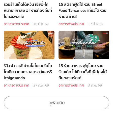
รวมร้านเด็ดไต้หวัน เจียอี้-ไถ
15 สตรีทฟู้ดไต้หวัน Street
หนาน-เกาสง อาหารท้องถิ่นที่
Food Taiwanese เที่ยวไต้หวัน
ไม่ควรพลาด
ห้ามพลาด!
อาหารต่างประเทศ
18 มี.ค. 69
อาหารต่างประเทศ
17 มี.ค. 69
รีวิว 4 คาเฟ่ ย่านโอโมเตะซันโด
15 ร้านอาหาร ฟุกุโอกะ รวม
โตเกียว เทศกาลสตรอว์เบอร์รี
ร้านเด็ด ไปเที่ยวทั้งที พี่ต้องได้
Ichigosando
กินของอร่อย!
อาหารต่างประเทศ
27 ก.พ. 69
อาหารต่างประเทศ
3 ก.พ. 69
ดูเพิ่มเติม