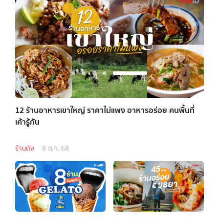
า
12 ร้านอาหารเขาใหญ่ ราคาไม่แพง อาหารอร่อย คนพื้นที่
7 โป
เค้ารู้กัน
ไปอิ่
ร้านดัง
8 ต.ค. 68
บุฟเฟ่