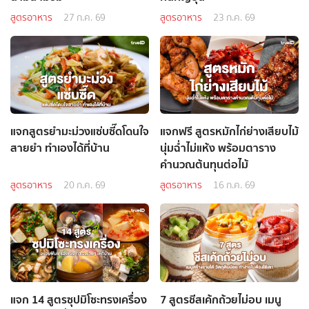
สูตรอาหาร
27 ก.ค. 69
สูตรอาหาร
23 ก.ค. 69
แจกสูตรยำมะม่วงแซ่บซี๊ดโดนใจ
แจกฟรี สูตรหมักไก่ย่างเสียบไม้
สายยำ ทำเองได้ที่บ้าน
นุ่มฉ่ำไม่แห้ง พร้อมตาราง
คำนวณต้นทุนต่อไม้
สูตรอาหาร
20 ก.ค. 69
สูตรอาหาร
16 ก.ค. 69
แจก 14 สูตรซุปมิโซะทรงเครื่อง
7 สูตรชีสเค้กถ้วยไม่อบ เมนู