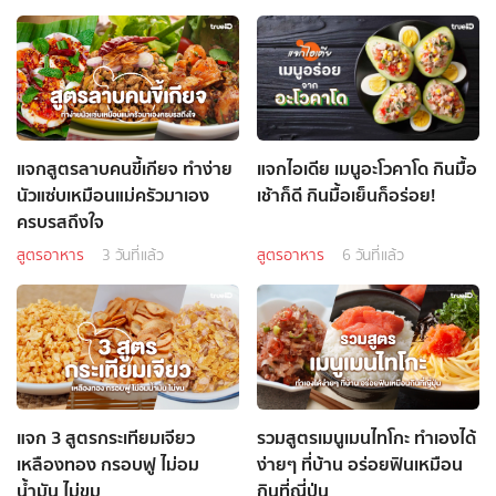
แจกสูตรลาบคนขี้เกียจ ทำง่าย
แจกไอเดีย เมนูอะโวคาโด กินมื้อ
นัวแซ่บเหมือนแม่ครัวมาเอง
เช้าก็ดี กินมื้อเย็นก็อร่อย!
ครบรสถึงใจ
สูตรอาหาร
3 วันที่แล้ว
สูตรอาหาร
6 วันที่แล้ว
แจก 3 สูตรกระเทียมเจียว
รวมสูตรเมนูเมนไทโกะ ทำเองได้
เหลืองทอง กรอบฟู ไม่อม
ง่ายๆ ที่บ้าน อร่อยฟินเหมือน
น้ำมัน ไม่ขม
กินที่ญี่ปุ่น