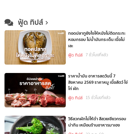
ฟู้ด ทิปส์
ทอดปลาทูยังไงให้หนังไม่ติดกระทะ
หอมกรอบ ไม่น้ำมันกระเด็น เนื้อไม่
เละ
7 ชั่วโมงที่แล้ว
ฟู้ด ทิปส์
ราคาน้ำมัน อาหารสดวันนี้ 7
สิงหาคม 2569 ราคาหมู เนื้อสัตว์ ไข่
ไก่ ผัก
15 ชั่วโมงที่แล้ว
ฟู้ด ทิปส์
วิธีลวกผักไม่ให้ดำ สีสวยเขียวกรอบ
น่ากิน เหมือนร้านอาหารมาเอง