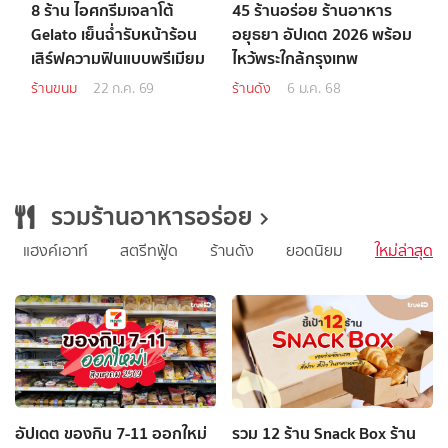
8 ร้าน ไอศกรีมเจลาโต้
45 ร้านอร่อย ร้านอาหาร
Gelato เย็นฉ่ำรับหน้าร้อน
อยุธยา อัปเดต 2026 พร้อม
เสิร์ฟความฟินแบบพรีเมียม
ไหว้พระใกล้กรุงเทพ
ร้านขนม
22 ก.ค. 69
ร้านดัง
6 ม.ค. 68
รวมร้านอาหารอร่อย
แฮงค์เอาท์
สตรีทฟู้ด
ร้านดัง
ยอดนิยม
ใหม่ล่าสุด
อัปเดต ของกิน 7-11 ออกใหม่
รวม 12 ร้าน Snack Box ร้าน