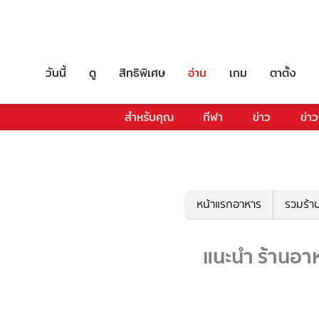
วันนี้
ดู
สิทธิพิเศษ
อ่าน
เกม
ตาตั้ง
สำหรับคุณ
กีฬา
ข่าว
ข่าว
หน้าแรกอาหาร
รวมร้า
แนะนำ ร้านอาห