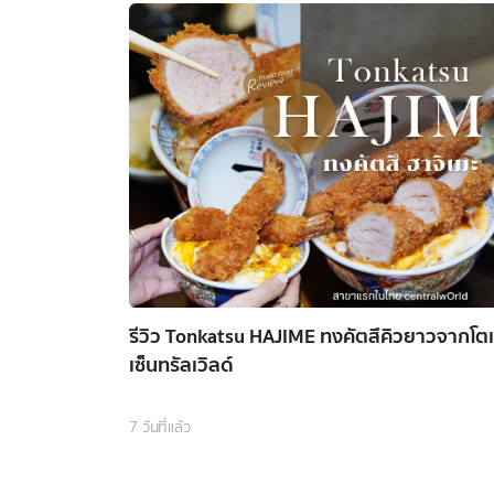
รีวิว Tonkatsu HAJIME ทงคัตสึคิวยาวจากโต
เซ็นทรัลเวิลด์
7 วันที่แล้ว