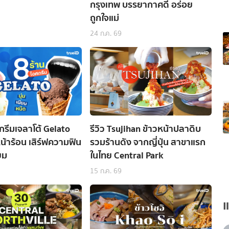
กรุงเทพ บรรยากาศดี อร่อย
ถูกใจแม่
24 ก.ค. 69
กรีมเจลาโต้ Gelato
รีวิว Tsujihan ข้าวหน้าปลาดิบ
หน้าร้อน เสิร์ฟความฟิน
รวมร้านดัง จากญี่ปุ่น สาขาแรก
ยม
ในไทย Central Park
15 ก.ค. 69