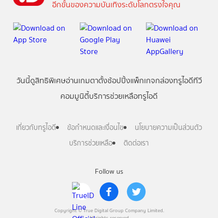
อีกขั้นของความบันเทิงระดับโลกตรงใจคุณ
วันนี้
ดู
สิทธิพิเศษ
อ่าน
เกม
ตาตั้ง
ช้อปปิ้ง
แพ็กเกจ
กล่องทรูไอดีทีวี
คอมมูนิตี้
บริการช่วยเหลือทรูไอดี
เกี่ยวกับทรูไอดี
ข้อกำหนดและเงื่อนไข
นโยบายความเป็นส่วนตัว
บริการช่วยเหลือ
ติดต่อเรา
Follow us
Copyright © True Digital Group Company Limited.
All rights reserved