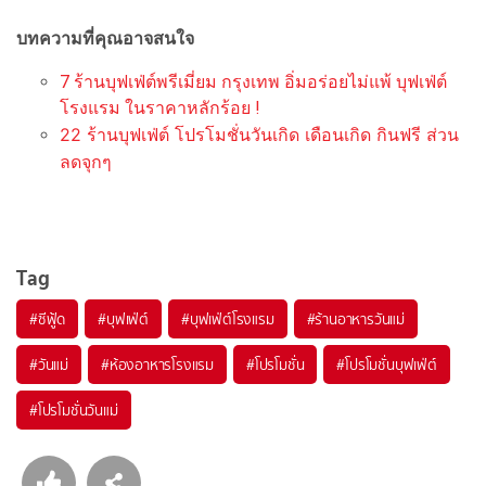
บทความที่คุณอาจสนใจ
7 ร้านบุฟเฟ่ต์พรีเมี่ยม กรุงเทพ อิ่มอร่อยไม่แพ้ บุฟเฟ่ต์
โรงแรม ในราคาหลักร้อย !
22 ร้านบุฟเฟ่ต์ โปรโมชั่นวันเกิด เดือนเกิด กินฟรี ส่วน
ลดจุกๆ
Tag
#
ซีฟู้ด
#
บุฟเฟ่ต์
#
บุฟเฟ่ต์โรงแรม
#
ร้านอาหารวันแม่
#
วันแม่
#
ห้องอาหารโรงแรม
#
โปรโมชั่น
#
โปรโมชั่นบุฟเฟ่ต์
#
โปรโมชั่นวันแม่