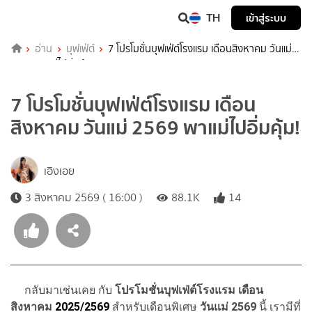
TH
เข้าสู่ระบบ
อ่าน
บุฟเฟ่ต์
7 โปรโมชั่นบุฟเฟ่ต์โรงแรม เดือนสิงหาคม วันแม่
2569 พาแม่ไปอิ่มคุ้ม!
7 โปรโมชั่นบุฟเฟ่ต์โรงแรม เดือน
สิงหาคม วันแม่ 2569 พาแม่ไปอิ่มคุ้ม!
เอิงเอย
3 สิงหาคม 2569 ( 16:00 )
88.1K
14
กลับมาเช่นเคย กับ
โปรโมชั่นบุฟเฟ่ต์โรงแรม เดือน
สิงหาคม
2025/2569
สำหรับเดือนพิเศษ
วันแม่ 2569
นี้ เรามีที่