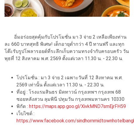
อิ่มอร่อยสุดคุ้มกับโปรโมชั่น มา 3 จ่าย 2 เหลือเพียงท่าน
ละ 660 บาทสุทธิ พิเศษ! เด็กอายุต่ำกว่า 4 ปี ทานฟรี และทุก
โต๊ะรับรูปโพลารอยด์ที่ระลึกเก็บความทรงจำกับครอบครัว วัน
พุธที่ 12 สิงหาคม พ.ศ. 2569 ตั้งแต่เวลา 11.30 น. - 22.30 น.
โปรโมชั่น : มา 3 จ่าย 2 เฉพาะวันที่ 12 สิงหาคม พ.ศ.
2569 เท่านั้น ตั้งแต่เวลา 11.30 น. - 22.30 น.
ที่อยู่ : โรงแรมสินธร มิดทาวน์ กรุงเทพฯ กรุงเทพ 68
ซอยหลังสวน ลุมพินี ปทุมวัน กรุงเทพมหานคร 10330
พิกัด :
https://maps.app.goo.gl/XivkMND7smEjrFH59
เว็บไซต์ :
https://www.facebook.com/sindhornmidtownhotelbang