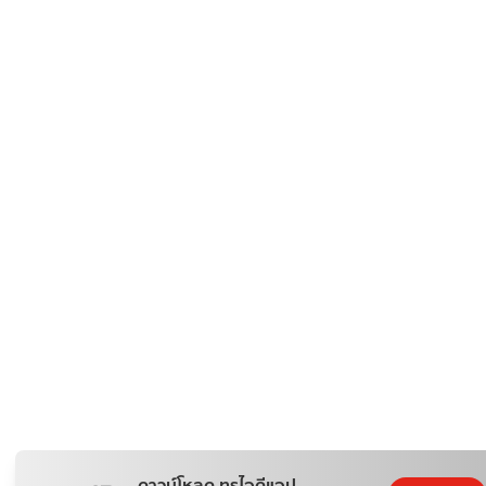
ดาวน์โหลด ทรูไอดีแอป