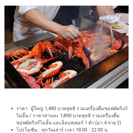
ราคา : ผู้ใหญ่ 1,490 บาทสุทธิ รวมเครื่องดื่มซอฟต์ดริงก์
ไม่อั้น / ราคาท่านละ 1,890 บาทสุทธิ รวมเครื่องดื่ม
ซอฟต์ดริงก์ไม่อั้น และล็อบสเตอร์ 1 ตัว (มา 4 จ่าย 3)
โปรโมชั่น : ทุกวันเสาร์ เวลา 18.00 - 22.00 น.