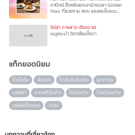
ถาปัตย์ ซึ่งหยิบยกเอาช่วงเวลา Golden
Hour ที่สวยงาม สงบ และแสนโรแมน...
ซิมิล่า กาแฟ (จ.เชียงราย)
เมนูแนะนำ อิตาเลี่ยนโซดา
แท็กยอดนิยม
โปรโมชั่น
ส่วนลด
โปรโมชั่นวันเกิด
ลูกค้าทรู
บุฟเฟ่ต์
ของฟรีวันเกิด
โปรวันเกิด
โปรเดือนเกิด
บุฟเฟ่ต์โรงแรม
วันแม่
บทความที่เกี่ยวข้อง