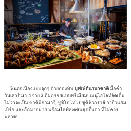
ฟินต่อเนื่องแบบจุกๆ ด้วยกองทัพ
บุฟเฟ่ต์นานาชาติ
มื้อค่ำ
วันเสาร์ มา 4 จ่าย 3 อิ่มอร่อยแบบพรีเมียม! เมนูไฮไลท์จัดเต็ม
ไม่ว่าจะเป็น ซาชิมิฮามาจิ, ซูชิโอโทโร่ ซูชิฟัวกราส์ วากิวแฮม
เบิร์ก และอีกมากมาย พร้อมไลฟ์สเตชันสุดตื่นตา ที่ไม่ควร
พลาด!