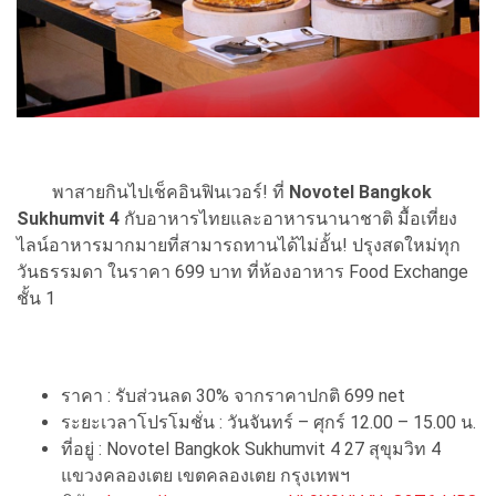
พาสายกินไปเช็คอินฟินเวอร์! ที่
Novotel Bangkok
Sukhumvit 4
กับอาหารไทยและอาหารนานาชาติ มื้อเที่ยง
ไลน์อาหารมากมายที่สามารถทานได้ไม่อั้น! ปรุงสดใหม่ทุก
วันธรรมดา ในราคา 699 บาท ที่ห้องอาหาร Food Exchange
ชั้น 1​
ราคา : รับส่วนลด 30% จากราคาปกติ 699 net
ระยะเวลาโปรโมชั่น : วันจันทร์ – ศุกร์​ 12.00 – 15.00 น.​
ที่อยู่ : Novotel Bangkok Sukhumvit 4 27 สุขุมวิท 4
แขวงคลองเตย เขตคลองเตย กรุงเทพฯ