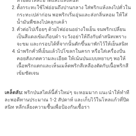
หรือผึ่งให้สะอาดและแห้งสนิท
ตั้งกระทะใช้ไฟอ่อนถึงปานกลาง ใส่พริกแห้งลงไปคั่วใน
กระทะเปล่าก่อน พอพริกเริ่มอุ่นและส่งกลิ่นหอม ให้ใส่
น้ำมันพืชลงไปคลุกเคล้า
คั่วต่อไปเรื่อยๆ ด้วยไฟอ่อนอย่างใจเย็น จนพริกเปลี่ยน
เป็นสีแดงเข้มเกือบดำ ระวังอย่าให้ถึงกับดำสนิทเพราะ
จะขม และกรอบได้ที่จากนั้นตักขึ้นมาพักไว้ให้เย็นสนิท
นำพริกคั่วที่เย็นแล้วไปโขลกในครก หรือใส่เครื่องปั่น
คอยสังเกตความละเอียด ให้เน้นป่นแบบหยาบๆ พอให้
เนื้อพริกแตกและเห็นเมล็ดพริกสีเหลืองตัดกับเนื้อพริกสี
เข้มชัดเจน
เคล็ดลับ:
พริกป่นสไตล์นี้คั่วใหม่ๆ จะหอมมาก แนะนำให้ทำที
ละพอดีทานประมาณ 1-2 สัปดาห์ และเก็บไว้ในโหลแก้วที่ปิด
สนิท หลีกเลี่ยงความชื้นเพื่อป้องกันเชื้อรา