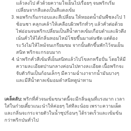
แล้วลงไป คั่วด้วยความใจเย็นไปเรื่อยๆ จนพริกเริ่ม
เปลี่ยนจากสีแดงเป็นสีแดงเข้ม
พอพริกเริ่มกรอบและสีเปลี่ยน ให้หยอดน้ำมันพืชลงไป 1
ช้อนชา คลุกเคล้าให้เคลือบผิวพริกทั่วๆ แล้วคั่วต่อด้วย
ไฟอ่อนจนพริกเปลี่ยนเป็นสีน้ำตาลเข้มเกือบดำและผิวตึง
เน้นคั่วให้ได้กลิ่นหอมไหม้โชยขึ้นมาเด่นชัด แต่ต้อง
ระวังไม่ให้ไหม้จนเกรียมขม จากนั้นตักขึ้นพักไว้จนเย็น
สนิท พริกจะกรอบมาก
นำพริกคั่วสีเข้มที่เย็นสนิทแล้วไปโขลกหรือปั่น โดยให้มี
ความละเอียดปานกลางค่อนไปทางละเอียด เนื้อพริกจะ
จับตัวกันเป็นก้อนเล็กๆ มีความฉ่ำเงาจากน้ำมันบางๆ
และมีสีน้ำตาลเข้มอมดำสนิทดูน่าทาน
เคล็ดลับ:
พริกที่คั่วจนเข้มขนาดนี้จะมีกลิ่นฉุนที่แรงมาก เวลา
ใส่ในก๋วยเตี๋ยวแนะนำให้ค่อยๆ ใส่ทีละน้อย เพราะความเผ็ด
และกลิ่นจะกระจายตัวในน้ำซุปร้อนๆ ได้รวดเร็วและเข้มข้น
กว่าพริกป่นทั่วไป