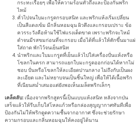
กระทะเรื่อยๆ เพื่อให้ความร้อนทั่วถึงและป้องกันพริก
ไหม้
คั่วไปจนใบมะกรูดกรอบสนิท และพริกแห้งเริ่มเปลี่ยน
เป็นสีแดงเข้ม มีกลิ่นหอมฉุน ผิวตึงและกรอบเปราะ ข้อ
ควรระวังคือห้ามใช้ไฟแรงเด็ดขาด เพราะพริกจะไหม้
ดำจนมีรสขมก่อนที่จะกรอบ เมื่อได้ที่แล้วให้ตักขึ้นมาแผ่
ใส่ถาด พักไว้จนเย็นสนิท
นำพริกและใบมะกรูดที่เย็นแล้วไปใส่เครื่องปั่นแห้งหรือ
โขลกในครก สามารถแยกใบมะกรูดออกก่อนได้หากไม่
ชอบ ปั่นหรือโขลกให้ละเอียดปานกลาง ไม่ถึงกับเป็นผง
ละเอียด และไม่หยาบจนเป็นชิ้นใหญ่ เพื่อให้ได้เนื้อพริก
ที่เนียนสม่ำเสมอแต่ยังพอเห็นเมล็ดพริกเล็กๆ
เคล็ดลับ:
เนื่องจากพริกสูตรนี้เป็นแบบแห้งสนิท หลังจากป่น
เสร็จแล้วให้รีบเก็บใส่โหลแก้วหรือกล่องสุญญากาศทันทีเพื่อ
ป้องกันไม่ให้พริกดูดความชื้นจากอากาศ ซึ่งจะช่วยรักษา
ความกรอบและกลิ่นหอมฉุนให้คงอยู่ได้นาน