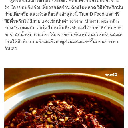
สูตร
พริกป่นก๋วยเตี๋ยว
รสเด็ดเคล็ดลับความอร่อยของร้าน
ดัง ใครชอบกินก๋วยเตี๋ยวรสจัดจ้าน ต้องไม่พลาด
วิธีทำพริกป่น
ก๋วยเตี๋ยวเรือ
และก๋วยเตี๋ยวต้มยำสูตรนี้ TrueID Food แจกฟรี
วิธีคั่วพริก
ให้สีสวย แดงเข้มปนดำ เงางาม น่าทาน หอมกลิ่น
รมควัน เผ็ดดุดัน สะใจ ไม่เหม็นหืน ทำเองได้ง่ายๆ ที่บ้าน ช่วย
ยกระดับน้ำซุปก๋วยเตี๋ยวให้อร่อยเข้มข้นเหมือนมีเชฟร้านดังมา
ปรุงให้ถึงที่บ้าน พร้อมแล้วมาดูส่วนผสมและขั้นตอนการทำ
กันเลย