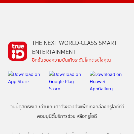
THE NEXT WORLD-CLASS SMART
ENTERTAINMENT
อีกขั้นของความบันเทิงระดับโลกตรงใจคุณ
วันนี้
ดู
สิทธิพิเศษ
อ่าน
เกม
ตาตั้ง
ช้อปปิ้ง
แพ็กเกจ
กล่องทรูไอดีทีวี
คอมมูนิตี้
บริการช่วยเหลือทรูไอดี