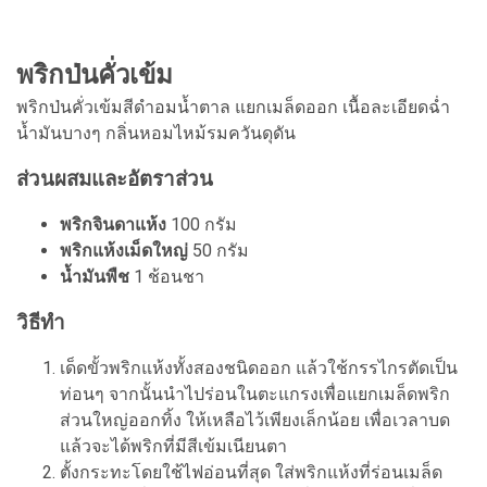
พริกป่นคั่วเข้ม
พริกป่นคั่วเข้มสีดำอมน้ำตาล แยกเมล็ดออก เนื้อละเอียดฉ่ำ
น้ำมันบางๆ กลิ่นหอมไหม้รมควันดุดัน
ส่วนผสมและอัตราส่วน
พริกจินดาแห้ง
100 กรัม
พริกแห้งเม็ดใหญ่
50 กรัม
น้ำมันพืช
1 ช้อนชา
วิธีทำ
เด็ดขั้วพริกแห้งทั้งสองชนิดออก แล้วใช้กรรไกรตัดเป็น
ท่อนๆ จากนั้นนำไปร่อนในตะแกรงเพื่อแยกเมล็ดพริก
ส่วนใหญ่ออกทิ้ง ให้เหลือไว้เพียงเล็กน้อย เพื่อเวลาบด
แล้วจะได้พริกที่มีสีเข้มเนียนตา
ตั้งกระทะโดยใช้ไฟอ่อนที่สุด ใส่พริกแห้งที่ร่อนเมล็ด