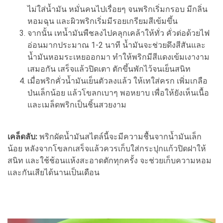
ไม่ใส่น้ำมัน หมั่นคนไปเรื่อยๆ จนพริกเริ่มกรอบ มีกลิ่น
หอมฉุน และผิวพริกเริ่มมีรอยเกรียมสีเข้มขึ้น
จากนั้น เทน้ำมันพืชลงไปคลุกเคล้าให้ทั่ว คั่วต่อด้วยไฟ
อ่อนมากประมาณ 1-2 นาที น้ำมันจะช่วยดึงสีสันและ
น้ำมันหอมระเหยออกมา ทำให้พริกมีสีแดงเข้มเงางาม
เสมอกัน เสร็จแล้วปิดเตา ตักขึ้นพักไว้จนเย็นสนิท
เมื่อพริกคั่วน้ำมันเย็นตัวลงแล้ว ให้เทใส่ครก เพิ่มเกลือ
ป่นเล็กน้อย แล้วโขลกเบาๆ พอหยาบ เพื่อให้ยังเห็นเนื้อ
และเมล็ดพริกเป็นชิ้นสวยงาม
เคล็ดลับ:
พริกผัดน้ำมันสไตล์นี้จะมีความชื้นจากน้ำมันเล็ก
น้อย หลังจากโขลกเสร็จแล้วควรเก็บใส่กระปุกแก้วปิดฝาให้
สนิท และใช้ช้อนแห้งสะอาดตักทุกครั้ง จะช่วยเก็บความหอม
และกันเสียได้นานเป็นเดือน