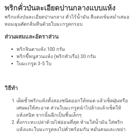
พริกคั่วป่นละเอียดปานกลางแบบแห้ง
พริกแห้งป่นละเอียดปานกลาง คั่วไร้น้ำมัน สีแดงเข้มสม่ำเสมอ
หอมฉุนตัดกลิ่นหืนด้วยใบมะกรูดกรอบ
ส่วนผสมและอัตราส่วน
พริกจินดาแห้ง 100 กรัม
พริกขี้หนูสวนแห้ง (พริกหัวเรือ) 30 กรัม
ใบมะกรูด 3-5 ใบ
วิธีทำ
เด็ดขั้วพริกแห้งทั้งสองชนิดออกให้หมด แล้วเช็ดฝุ่นหรือ
เศษผงให้สะอาด ส่วนใบมะกรูดนำไปล้างแล้วเช็ดให้
แห้งสนิท จากนั้นฉีกเป็นชิ้นเล็กๆ
ตั้งกระทะเปล่าด้วยไฟอ่อนที่สุด ห้ามใส่น้ำมัน ใส่พริก
แห้งและใบมะกรูดลงไปคั่วพร้อมกัน หมั่นคนและเขย่า