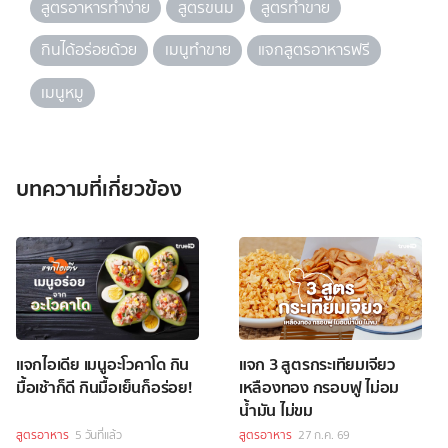
สูตรอาหารทำง่าย
สูตรขนม
สูตรทำขาย
กินได้อร่อยด้วย
เมนูทำขาย
แจกสูตรอาหารฟรี
เมนูหมู
บทความที่เกี่ยวข้อง
แจกไอเดีย เมนูอะโวคาโด กิน
แจก 3 สูตรกระเทียมเจียว
มื้อเช้าก็ดี กินมื้อเย็นก็อร่อย!
เหลืองทอง กรอบฟู ไม่อม
น้ำมัน ไม่ขม
สูตรอาหาร
5 วันที่แล้ว
สูตรอาหาร
27 ก.ค. 69