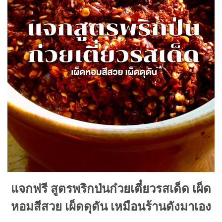
แจกฟรี สูตรพริกป่นก๋วยเตี๋ยวรสเด็ด เผ็ด
หอมสีสวย เผ็ดดุดัน เหมือนร้านดังมาเอง