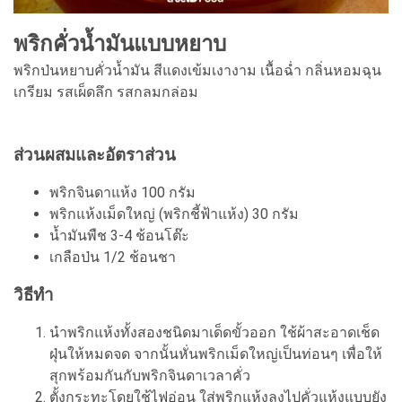
พริกคั่วน้ำมันแบบหยาบ
พริกป่นหยาบคั่วน้ำมัน สีแดงเข้มเงางาม เนื้อฉ่ำ กลิ่นหอมฉุน
เกรียม รสเผ็ดลึก รสกลมกล่อม
ส่วนผสมและอัตราส่วน
พริกจินดาแห้ง 100 กรัม
พริกแห้งเม็ดใหญ่ (พริกชี้ฟ้าแห้ง) 30 กรัม
น้ำมันพืช 3-4 ช้อนโต๊ะ
เกลือป่น 1/2 ช้อนชา
วิธีทำ
นำพริกแห้งทั้งสองชนิดมาเด็ดขั้วออก ใช้ผ้าสะอาดเช็ด
ฝุ่นให้หมดจด จากนั้นหั่นพริกเม็ดใหญ่เป็นท่อนๆ เพื่อให้
สุกพร้อมกันกับพริกจินดาเวลาคั่ว
ตั้งกระทะโดยใช้ไฟอ่อน ใส่พริกแห้งลงไปคั่วแห้งแบบยัง