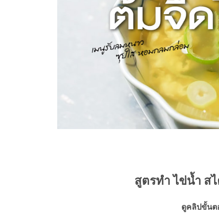
สูตรทำ ไข่น้ำ สไ
ดูคลิปขั้น