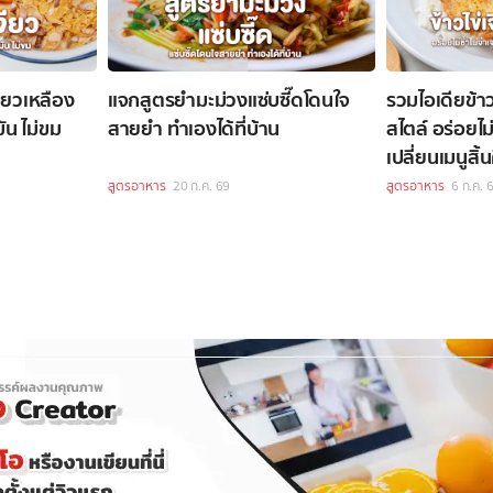
ียวเหลือง
แจกสูตรยำมะม่วงแซ่บซี๊ดโดนใจ
รวมไอเดียข้าว
ัน ไม่ขม
สายยำ ทำเองได้ที่บ้าน
สไตล์ อร่อยไม่ซ้ำไม่จำเจ ทำง่าย
เปลี่ยนเมนูสิ้
สูตรอาหาร
20 ก.ค. 69
สูตรอาหาร
6 ก.ค. 