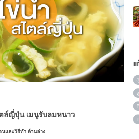
แ
ส
ส
ก
ตล์ญี่ปุ่น เมนูรับลมหนาว
แ
ตอนและวิธีทำ ด้านล่าง