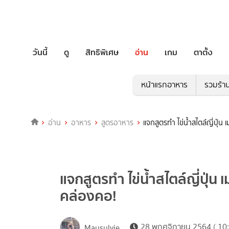
วันนี้
ดู
สิทธิพิเศษ
อ่าน
เกม
ตาตั้ง
หน้าแรกอาหาร
รวมร้า
อ่าน
อาหาร
สูตรอาหาร
แจกสูตรทำ ไข่น้ำสไตล์ญี่ปุ่
แจกสูตรทำ ไข่น้ำสไตล์ญี่ปุ่น 
คล่องคอ!
28 พฤศจิกายน 2564 ( 10:
Maysylvie