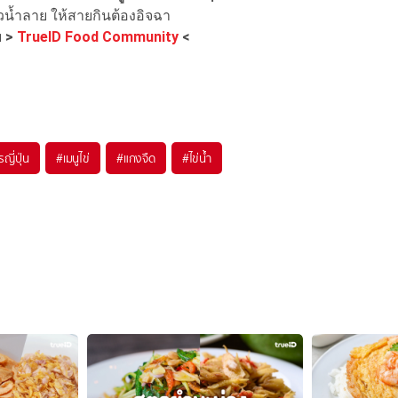
่วน้ำลาย ให้สายกินต้องอิจฉา
ย
>
TrueID Food Community
<
ญี่ปุ่น
#
เมนูไข่
#
แกงจืด
#
ไข่น้ำ