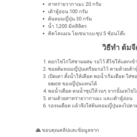
สาหร่ายวากาเมะ 20 กรัม
เต้าหู้อ่อน 100 กรัม
ต้นหอมญี่ปุ่น 30 กรัม
น้ำ 1,200 มิลลิลิตร
คิคโคแมน โยเซนาเบะซุป 5 ช้อนโต๊ะ
วิธีทำ ต้มจื
ตอกไข่ไก่ใส่ชามผสม รอไว้ ตีไข่ให้แตกเข้าก
ซอยต้มหอมญี่ปุ่นเตรียมรอไว้ ตามด้วยเต้า
เปิดเตา ตั้งน้ำให้เดือด พอน้ำเริ่มเดือด ใ
sauce ของญี่ปุ่นแทนได้
พอน้ำเดือด คนน้ำซุปให้วนๆ จากนั้นเทไข่ไ
ตามด้วยสาหร่ายวากาเมะ และเต้าหู้อ่อน
รอจนเดือด แล้วจึงใส่ต้นหอมญี่ปุ่นลงไปตาม
🙏
ขอบคุณคลิปและข้อมูลจาก