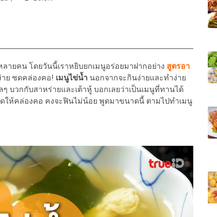
ลายคน โดยวันนี้เราหยิบยกเมนูอร่อยมาฝากอย่าง
สูตรอา
ง่าย ซดคล่องคอ!
เมนูไข่น้ำ
นอกจากจะกินง่ายและทำง่าย
วลๆ บวกกับสาหร่ายและเต้าหู้ บอกเลยว่าเป็นเมนูที่ทานได้
อนๆ ซดให้คล่องคอ คงจะฟินไม่น้อย พูดมาขนาดนี้ ตามไปทำเมนู