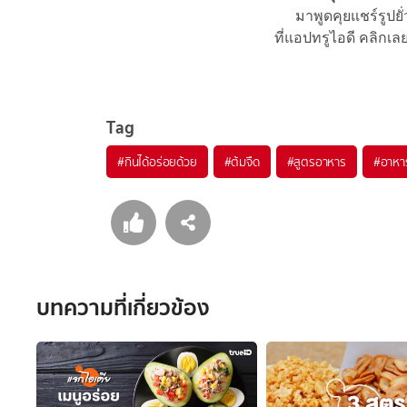
มาพูดคุยแชร์รูปยั
ที่แอปทรูไอดี คลิกเล
Tag
#
กินได้อร่อยด้วย
#
ต้มจืด
#
สูตรอาหาร
#
อาหาร
บทความที่เกี่ยวข้อง