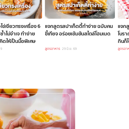
ไข่เจียวทรงเครื่อง 6
แจกสูตรสปาเก็ตตี้ทำง่าย ฉบับคน
แจกสู
ขี้เกียจ อร่อยเข้มข้นสไตล์โฮมเมด
โบรา
นคิดให้เป็นมื้อพิเศษ
กินก็
69
สูตรอาหาร
29 มิ.ย. 69
สูตรอา