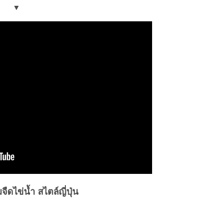
▼
ืดไข่น้ำ สไตล์ญี่ปุ่น