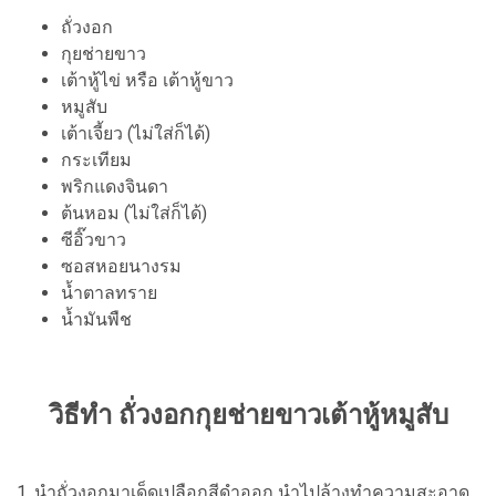
ถั่วงอก
กุยช่ายขาว
เต้าหู้ไข่ หรือ เต้าหู้ขาว
หมูสับ
เต้าเจี้ยว (ไม่ใส่ก็ได้)
กระเทียม
พริกแดงจินดา
ต้นหอม (ไม่ใส่ก็ได้)
ซีอิ๊วขาว
ซอสหอยนางรม
น้ำตาลทราย
น้ำมันพืช
วิธีทำ ถั่วงอกกุยช่ายขาวเต้าหู้หมูสับ
1. นำถั่วงอกมาเด็ดเปลือกสีดำออก นำไปล้างทำความสะอาด