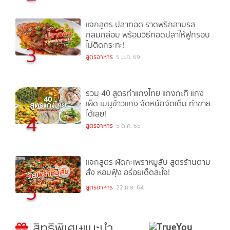
แจกสูตร ปลาทอด ราดพริกสามรส
กลมกล่อม พร้อมวิธีทอดปลาให้ฟูกรอบ
ไม่ติดกระทะ!
3
สูตรอาหาร
5 ม.ค. 69
รวม 40 สูตรทำแกงไทย แกงกะทิ แกง
เผ็ด เมนูข้าวแกง จัดหนักจัดเต็ม ทำขาย
ได้เลย!
4
สูตรอาหาร
5 ต.ค. 65
แจกสูตร ผัดกะเพราหมูสับ สูตรร้านตาม
สั่ง หอมฟุ้ง อร่อยเด็ดสะใจ!
5
สูตรอาหาร
22 มิ.ย. 64
สิทธิพิเศษแนะนำ