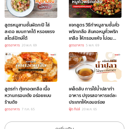
สูตรหมูสามชั้นผัดกะปิ ใส่
แจกสูตร วิธีทำหมูสามชั้นคั่ว
สะตอ แบบภาคใต้ หรอยแรง
พริกเกลือ สันคอหมูคั่วพริก
สไตล์ปักษ์ใต้
เกลือ ให้กรอบแห้ง ไม่อม
น้ำมัน อร่อยข้าวหมดหม้อ!
สูตรอาหาร
20 พ.ค. 69
สูตรอาหาร
5 พ.ค. 69
สูตรทำ กุ้งทอดเกลือ เนื้อ
เคล็ดลับ การใช้น้ำปลาทำ
หวานกรอบเด้ง อร่อยแบบ
อาหาร ปรุงรสอาหารแต่ละ
ร้านดัง
ประเภทให้หอมอร่อย
สูตรอาหาร
7 ก.ค. 65
ฟู้ด ทิปส์
20 พ.ค. 65