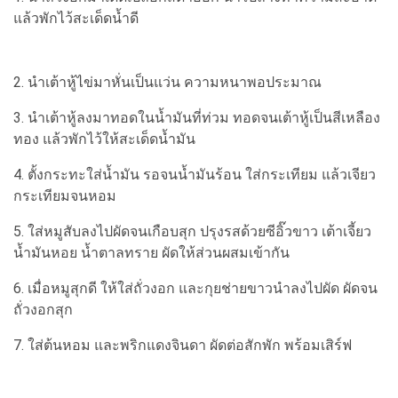
แล้วพักไว้สะเด็ดน้ำดี
2. นำเต้าหู้ไข่มาหั่นเป็นแว่น ความหนาพอประมาณ
3. นำเต้าหู้ลงมาทอดในน้ำมันที่ท่วม ทอดจนเต้าหู้เป็นสีเหลือง
ทอง แล้วพักไว้ให้สะเด็ดน้ำมัน
4. ตั้งกระทะใส่น้ำมัน รอจนน้ำมันร้อน ใส่กระเทียม แล้วเจียว
กระเทียมจนหอม
5. ใส่หมูสับลงไปผัดจนเกือบสุก ปรุงรสด้วยซีอิ๊วขาว เต้าเจี้ยว
น้ำมันหอย น้ำตาลทราย ผัดให้ส่วนผสมเข้ากัน
6. เมื่อหมูสุกดี ให้ใส่ถั่วงอก และกุยช่ายขาวนำลงไปผัด ผัดจน
ถั่วงอกสุก
7. ใส่ต้นหอม และพริกแดงจินดา ผัดต่อสักพัก พร้อมเสิร์ฟ