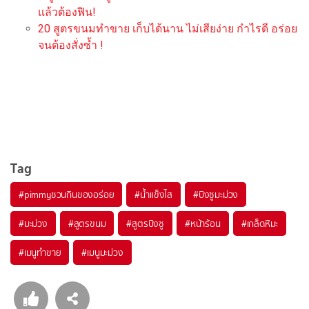
แล้วต้องฟิน!
20 สูตรขนมทำขาย เก็บได้นาน ไม่เสียง่าย กำไรดี อร่อย
จนต้องสั่งซ้ำ !
Tag
#
pimmyชวนกินของอร่อย
#
น้ำแข็งไส
#
บิงซูมะม่วง
#
มะม่วง
#
สูตรขนม
#
สูตรบิงซู
#
หน้าร้อน
#
เกล็ดหิมะ
#
เมนูทำขาย
#
เมนูมะม่วง