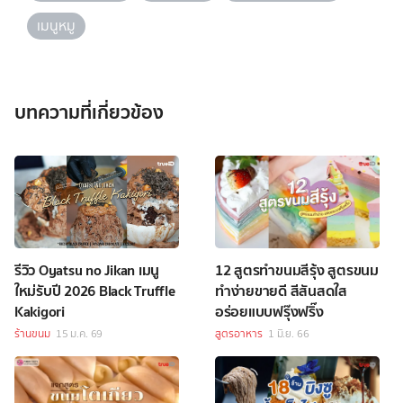
เมนูหมู
บทความที่เกี่ยวข้อง
รีวิว Oyatsu no Jikan เมนู
12 สูตรทำขนมสีรุ้ง สูตรขนม
ใหม่รับปี 2026 Black Truffle
ทำง่ายขายดี สีสันสดใส
Kakigori
อร่อยแบบฟรุ๊งฟริ๊ง
ร้านขนม
15 ม.ค. 69
สูตรอาหาร
1 มิ.ย. 66