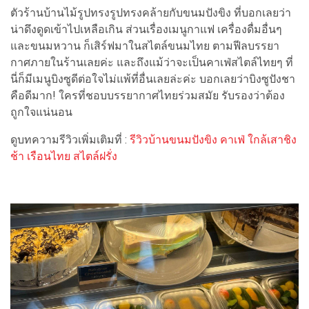
ตัวร้านบ้านไม้รูปทรงรูปทรงคล้ายกับขนมปังขิง ที่บอกเลยว่า
น่าดึงดูดเข้าไปเหลือเกิน ส่วนเรื่องเมนูกาแฟ เครื่องดื่มอื่นๆ
และขนมหวาน ก็เสิร์ฟมาในสไตล์ขนมไทย ตามฟีลบรรยา
กาศภายในร้านเลยค่ะ และถึงแม้ว่าจะเป็นคาเฟ่สไตล์ไทยๆ ที่
นี่ก็มีเมนูบิงซูดีต่อใจไม่แพ้ที่อื่นเลยล่ะค่ะ บอกเลยว่าบิงซูปังชา
คือดีมาก! ใครที่ชอบบรรยากาศไทยร่วมสมัย รับรองว่าต้อง
ถูกใจแน่นอน
ดูบทความรีวิวเพิ่มเติมที่ :
รีวิวบ้านขนมปังขิง คาเฟ่ ใกล้เสาชิง
ช้า เรือนไทย สไตล์ฝรั่ง