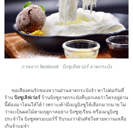
ภาพจาก facebook : บิงซูเลิฟเว่อร์ ลาดกระบัง
ขอเสียงคนรักของหวานย่านลาดกระบังจ้า พาไปต่อกันที่
ร้าน
บิงซูเลิฟเว่อร์
ร้านบิงซูลาดกระบังที่บอกเลยว่าใครอยู่ย่าน
นี้ต้องมาโดนให้ได้ ! เพราะเค้ามีเมนูบิงซูให้เลือกมากมาย ไม่
ว่าจะเป็นผลไม้ตามฤดูกาลอย่าง บิงซูทุเรียน หรือเมนูบิงซู
ประจำใจ บิงซูสตรอเบอร์รี่ รับรองว่ามันทัชใจสายหวานเหลือ
เกินจ้าแม่จ๋า