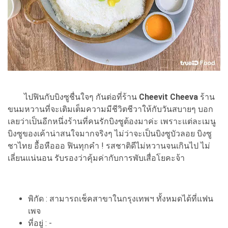
ไปฟินกับบิงซูชื่นใจๆ กันต่อที่ร้าน
Cheevit Cheeva
ร้าน
ขนมหวานที่จะเติมเต็มความมีชีวิตชีวาให้กับวันสบายๆ บอก
เลยว่าเป็นอีกหนึ่งร้านที่คนรักบิงซูต้องมาค่ะ เพราะแต่ละเมนู
บิงซูของเค้าน่าสนใจมากจริงๆ ไม่ว่าจะเป็นบิงซูบัวลอย บิงซู
ชาไทย อื้อหือออ ฟินทุกคำ ! รสชาติดีไม่หวานจนเกินไป ไม่
เลี่ยนแน่นอน รับรองว่าคุ้มค่ากับการพับเสื่อโยคะจ้า
พิกัด : สามารถเช็คสาขาในกรุงเทพฯ ทั้งหมดได้ที่แฟน
เพจ
ที่อยู่ : -