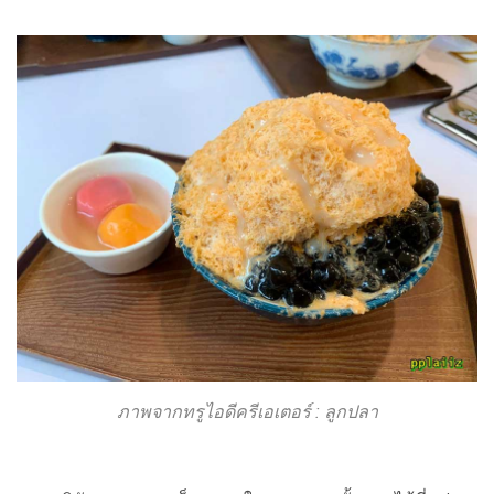
ภาพจากทรูไอดีครีเอเตอร์ : ลูกปลา