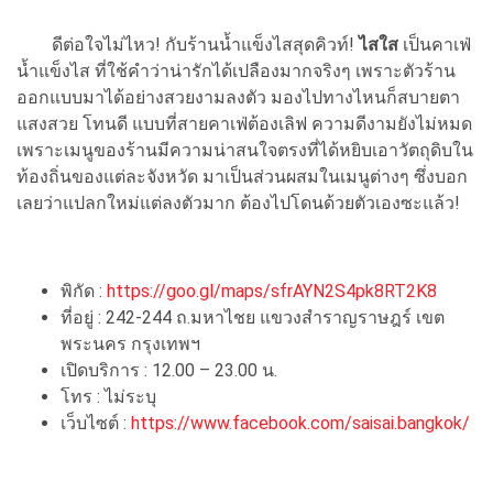
ดีต่อใจไม่ไหว! กับร้านน้ำแข็งไสสุดคิวท์!
ไสใส
เป็นคาเฟ่
น้ำแข็งไส ที่ใช้คำว่าน่ารักได้เปลืองมากจริงๆ เพราะตัวร้าน
ออกแบบมาได้อย่างสวยงามลงตัว มองไปทางไหนก็สบายตา
แสงสวย โทนดี แบบที่สายคาเฟ่ต้องเลิฟ ความดีงามยังไม่หมด
เพราะเมนูของร้านมีความน่าสนใจตรงที่ได้หยิบเอาวัตถุดิบใน
ท้องถิ่นของแต่ละจังหวัด มาเป็นส่วนผสมในเมนูต่างๆ ซึ่งบอก
เลยว่าแปลกใหม่แต่ลงตัวมาก ต้องไปโดนด้วยตัวเองซะแล้ว!
พิกัด :
https://goo.gl/maps/sfrAYN2S4pk8RT2K8
ที่อยู่ : 242-244 ถ.มหาไชย แขวงสำราญราษฎร์ เขต
พระนคร กรุงเทพฯ
เปิดบริการ : 12.00 – 23.00 น.
โทร : ไม่ระบุ
เว็บไซต์ :
https://www.facebook.com/saisai.bangkok/