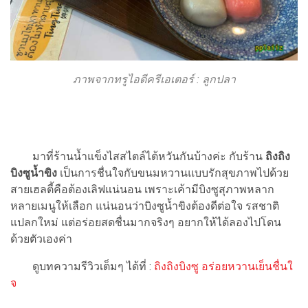
ภาพจากทรูไอดีครีเอเตอร์ : ลูกปลา
มาที่ร้านน้ำแข็งไสสไตล์ไต้หวันกันบ้างค่ะ กับร้าน
ถิงถิง
บิงซูน้ำขิง
เป็นการชื่นใจกับขนมหวานแบบรักสุขภาพไปด้วย
สายเฮลตี้คือต้องเลิฟแน่นอน เพราะเค้ามีบิงซูสุภาพหลาก
หลายเมนูให้เลือก แน่นอนว่าบิงซูน้ำขิงต้องดีต่อใจ รสชาติ
แปลกใหม่ แต่อร่อยสดชื่นมากจริงๆ อยากให้ได้ลองไปโดน
ด้วยตัวเองค่า
ดูบทความรีวิวเต็มๆ ได้ที่ :
ถิงถิงบิงซู อร่อยหวานเย็นชื่นใ
จ