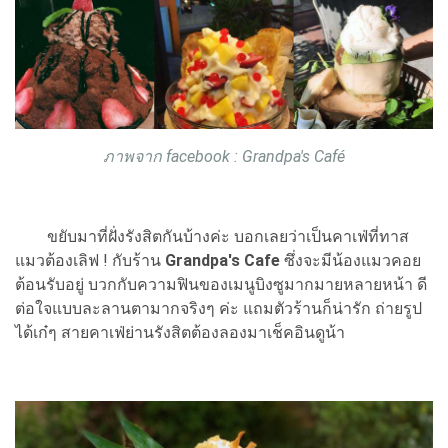
ภาพจาก facebook : Grandpa's Café
ขยับมาที่ฝั่งรังสิตกันบ้างค่ะ บอกเลยว่าเป็นคาเฟ่ที่ทาส
แมวต้องเลิฟ ! กับร้าน
Grandpa's Cafe
ซึ่งจะมีน้องแมวคอย
ต้อนรับอยู่ บวกกับความฟินของเมนูบิงซูมากมายหลายหน้า ดี
ต่อใจแบบละลานตามากจริงๆ ค่ะ แถมตัวร้านก็น่ารัก ถ่ายรูป
ได้เก๋ๆ สายคาเฟ่ย่านรังสิตต้องลองมาเช็คอินดูน้า