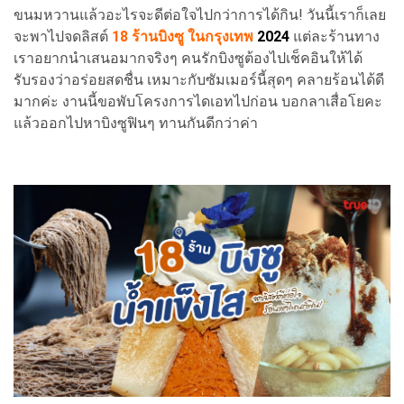
ขนมหวานแล้วอะไรจะดีต่อใจไปกว่าการได้กิน! วันนี้เราก็เลย
จะพาไปจดลิสต์
18 ร้านบิงซู ในกรุงเทพ
2024
แต่ละร้านทาง
เราอยากนำเสนอมากจริงๆ คนรักบิงซูต้องไปเช็คอินให้ได้
รับรองว่าอร่อยสดชื่น เหมาะกับซัมเมอร์นี้สุดๆ คลายร้อนได้ดี
มากค่ะ งานนี้ขอพับโครงการไดเอทไปก่อน บอกลาเสื่อโยคะ
แล้วออกไปหาบิงซูฟินๆ ทานกันดีกว่าค่า