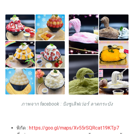
ภาพจาก facebook : บิงซูเลิฟเว่อร์ ลาดกระบัง
พิกัด :
https://goo.gl/maps/Xv55rSQRcat19KTp7