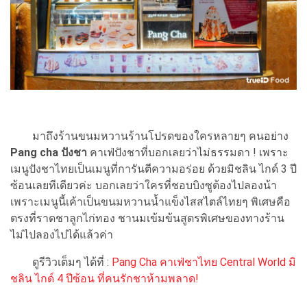
มาถึงร้านขนมหวานร้านโปรดของใครหลายๆ คนอย่าง
Pang cha
ปังชา
คาเฟ่ปังชาที่บอกเลยว่าไม่ธรรมดา ! เพราะ
เมนูปังชาไทยเป็นเมนูที่การันตีความอร่อย ด้วยมิชลิน ไกด์ 3 ปี
ซ้อนเลยทีเดียวค่ะ บอกเลยว่าใครที่ชอบบิงซูต้องไปลองน้า
เพราะเมนูนี้เค้าเป็นขนมหวานน้ำแข็งไสสไตล์ไทยๆ พิเศษคือ
ตรงที่ราดชาลูกไก่ทอง ชานมเข้มข้นสูตรพิเศษของทางร้าน
ไม่ไปลองไปได้แล้วค่า
ดูรีวิวเต็มๆ ได้ที่ :
Pang Cha คาเฟ่ชาไทย Central World มิ
ชลิน ไกด์ 4 ปีซ้อน ที่คนรักชาห้ามพลาด!