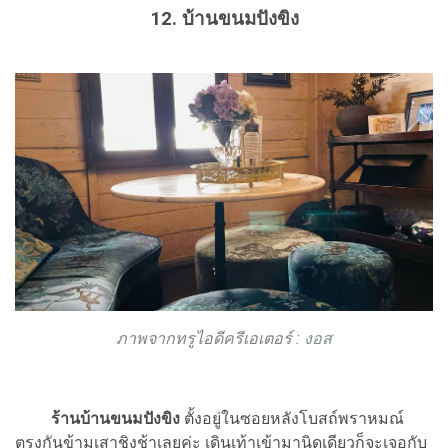
12. บ้านขนมปังขิง
ภาพจากทรูไอดีครีเอเตอร์ :
งอส
ร้านบ้านขนมปังขิง
ตั้งอยู่ในซอยหลังโบสถ์พราหมณ์
ตรงกันข้ามเสาชิงช้าเลยค่ะ เดินเท้าเข้ามานิดเดียวก็จะเจอกับ