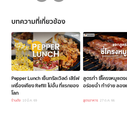
บทความที่เกี่ยวข้อง
Pepper Lunch เซ็นทรัลเวิลด์ เสิร์ฟ
สูตรทำ ซี่โครงหมูแด
เครื่องเคียง Refill ไม่อั้น ที่แรกของ
อร่อยฉ่ำ ทำง่าย ลองแ
โลก
ร้านดัง
10 มี.ค. 69
สูตรอาหาร
27 ต.ค. 66