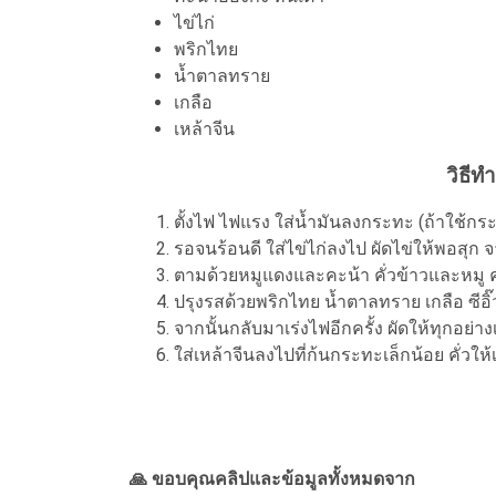
ไข่ไก่
พริกไทย
น้ำตาลทราย
เกลือ
เหล้าจีน
วิธีท
ตั้งไฟ ไฟแรง ใส่น้ำมันลงกระทะ (ถ้าใช้กร
รอจนร้อนดี ใส่ไข่ไก่ลงไป ผัดไข่ให้พอสุก 
ตามด้วยหมูแดงและคะน้า คั่วข้าวและหมู ค
ปรุงรสด้วยพริกไทย น้ำตาลทราย เกลือ ซีอิ
จากนั้นกลับมาเร่งไฟอีกครั้ง ผัดให้ทุกอย่า
ใส่เหล้าจีนลงไปที่ก้นกระทะเล็กน้อย คั่วให้เ
🙏 ขอบคุณคลิปและข้อมูลทั้งหมดจาก