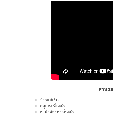
ส่วนผส
ข้าวแช่เย็น
หมูแดง หั่นเต๋า
คะน้าฮ่องกง หั่นเต๋า