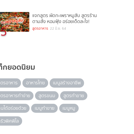
แจกสูตร ผัดกะเพราหมูสับ สูตรร้าน
ตามสั่ง หอมฟุ้ง อร่อยเด็ดสะใจ!
5
สูตรอาหาร
22 มิ.ย. 64
ท็กยอดนิยม
ูตรอาหาร
อาหารไทย
เมนูสร้างอาชีพ
ูตรอาหารทำง่าย
สูตรขนม
สูตรทำขาย
ินได้อร่อยด้วย
เมนูทำขาย
เมนูหมู
รัวพิศพิไล