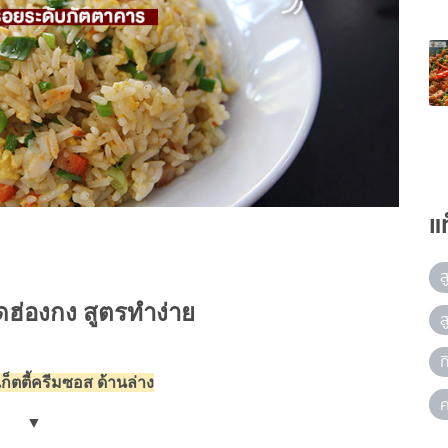
แ
ส
ัดฮ่องกง สูตรทำง่าย
ส
ก
เก็ตตี้ครีมซอส ด้านล่าง
ค
▼