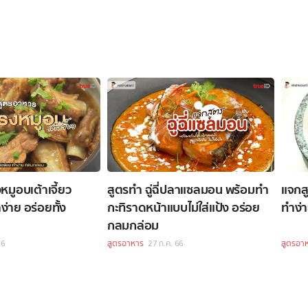
งหมูอบเต้าเจี้ยว
สูตรทำ ฉู่ฉี่ปลาแซลมอน พร้อมทำ
แจกส
่าย อร่อยทั้ง
กะทิราดหน้าแบบไม่ใส่แป้ง อร่อย
ทำง่า
กลมกล่อม
66
สูตรอาหาร
27 ก.ค. 66
สูตรอา