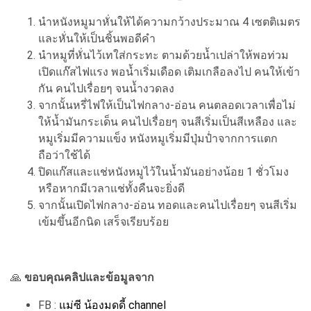
นำหนังหมูมาหั่นให้ได้ความกว้างประมาณ 4 เซตติเมตร
และหั่นให้เป็นชิ้นพอดีคำ
นำหมูที่หั่นไว้เทใส่กระทะ ตามด้วยน้ำเปล่าให้พอท่วม
เปิดแก๊สไฟแรง พอน้ำเริ่มเดือด เติมเกลือลงไป คนให้เข้า
กัน คนไปเรื่อยๆ จนน้ำงวดลง
จากนั้นหรี่ไฟให้เป็นไฟกลาง-อ่อน คนตลอดเวลาเพื่อไม่
ให้น้ำมันกระเด็น คนไปเรื่อยๆ จนสีเริ่มเป็นสีเหลือง และ
หมูเริ่มมีความแข็ง หนังหมูเริ่มมีปุ่มป่ำจากการแตก
ถือว่าใช้ได้
ปิดแก๊สและแช่หนังหมูไว้ในน้ำมันอย่างน้อย 1 ชั่วโมง
หรือหากมีเวลาแช่ทั้งคืนจะยิ่งดี
จากนั้นเปิดไฟกลาง-อ่อน ทอดและคนไปเรื่อยๆ จนสีเริ่ม
เข้มขึ้นอีกนิด เสร็จเรียบร้อย
🙏
ขอบคุณคลิปและข้อมูลจาก
FB :
แม่ซี น้องมดดี้ channel