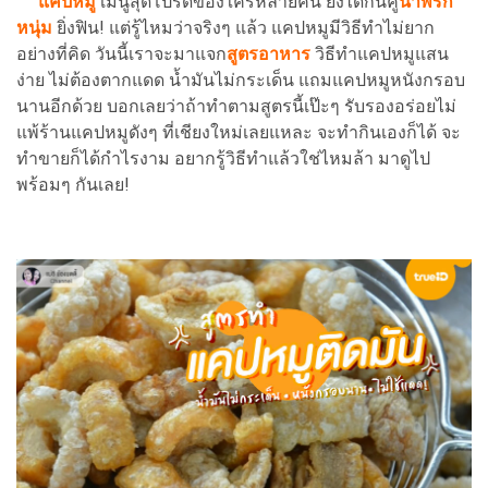
แคปหมู
เมนูสุดโปรดของใครหลายคน ยิ่งได้กินคู่
น้ำพริก
หนุ่ม
ยิ่งฟิน! แต่รู้ไหมว่าจริงๆ แล้ว แคปหมูมีวิธีทำไม่ยาก
อย่างที่คิด วันนี้เราจะมาแจก
สูตรอาหาร
วิธีทำแคปหมูแสน
ง่าย ไม่ต้องตากแดด น้ำมันไม่กระเด็น แถมแคปหมูหนังกรอบ
นานอีกด้วย บอกเลยว่าถ้าทำตามสูตรนี้เป๊ะๆ รับรองอร่อยไม่
แพ้ร้านแคปหมูดังๆ ที่เชียงใหม่เลยแหละ จะทำกินเองก็ได้ จะ
ทำขายก็ได้กำไรงาม อยากรู้วิธีทำแล้วใช่ไหมล้า มาดูไป
พร้อมๆ กันเลย!