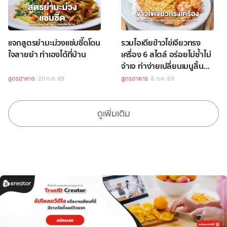
แจกสูตรยำมะม่วงแซ่บซี๊ดโดน
รวมไอเดียข้าวไข่เจียวทรง
ใจสายยำ ทำเองได้ที่บ้าน
เครื่อง 6 สไตล์ อร่อยไม่ซ้ำไม่
จำเจ ทำง่ายเปลี่ยนเมนูสิ้นคิด
ให้เป็นมื้อพิเศษ
สูตรอาหาร
20 ก.ค. 69
สูตรอาหาร
6 ก.ค. 69
ดูเพิ่มเติม