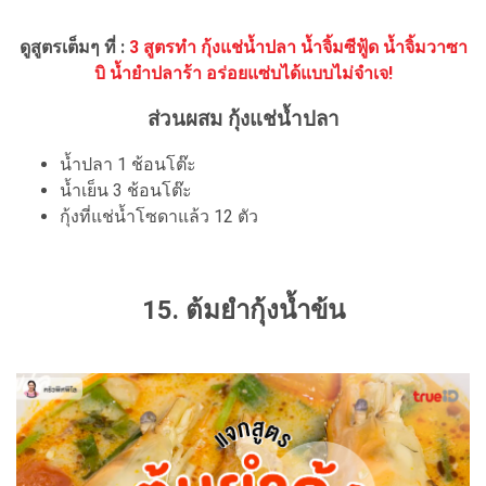
ดูสูตรเต็มๆ ที่ :
3 สูตรทำ กุ้งแช่น้ำปลา น้ำจิ้มซีฟู้ด น้ำจิ้มวาซา
บิ น้ำยำปลาร้า อร่อยแซ่บได้แบบไม่จำเจ!
ส่วนผสม กุ้งแช่น้ำปลา
น้ำปลา 1 ช้อนโต๊ะ
น้ำเย็น 3 ช้อนโต๊ะ
กุ้งที่แช่น้ำโซดาแล้ว 12 ตัว
15. ต้มยำกุ้งน้ำข้น