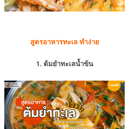
สูตรอาหารทะเล ทำง่าย
1. ต้มยำทะเลน้ำข้น