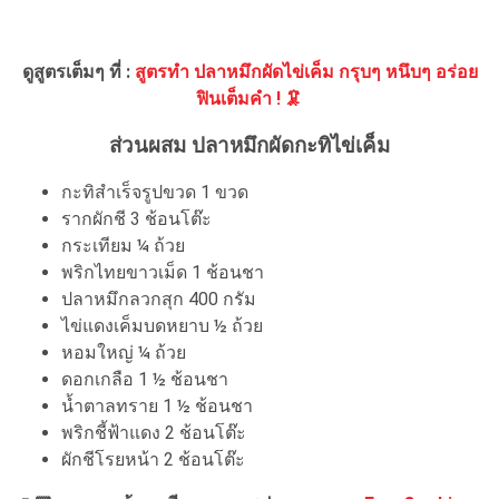
ดูสูตรเต็มๆ ที่ :
สูตรทำ ปลาหมึกผัดไข่เค็ม กรุบๆ หนึบๆ อร่อย
ฟินเต็มคำ ! 🦑
ส่วนผสม ปลาหมึกผัดกะทิไข่เค็ม
กะทิสำเร็จรูปขวด 1 ขวด
รากผักชี 3 ช้อนโต๊ะ
กระเทียม ¼ ถ้วย
พริกไทยขาวเม็ด 1 ช้อนชา
ปลาหมึกลวกสุก 400 กรัม
ไข่แดงเค็มบดหยาบ ½ ถ้วย
หอมใหญ่ ¼ ถ้วย
ดอกเกลือ 1 ½ ช้อนชา
น้ำตาลทราย 1 ½ ช้อนชา
พริกชี้ฟ้าแดง 2 ช้อนโต๊ะ
ผักชีโรยหน้า 2 ช้อนโต๊ะ