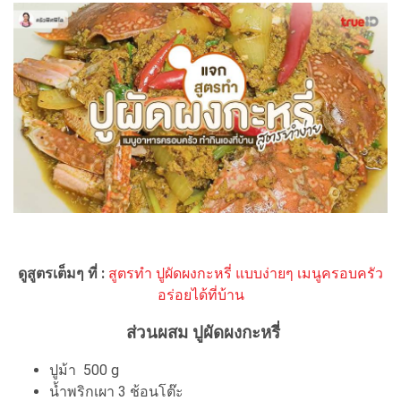
ดูสูตรเต็มๆ ที่ :
สูตรทำ ปูผัดผงกะหรี่ แบบง่ายๆ เมนูครอบครัว
อร่อยได้ที่บ้าน
ส่วนผสม ปูผัดผงกะหรี่
ปูม้า 500 g
น้ำพริกเผา 3 ช้อนโต๊ะ