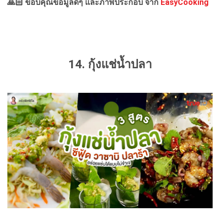
🙏🏻 ขอบคุณข้อมูลดีๆ และภาพประกอบ จาก
EasyCooking
14. กุ้งแช่น้ำปลา