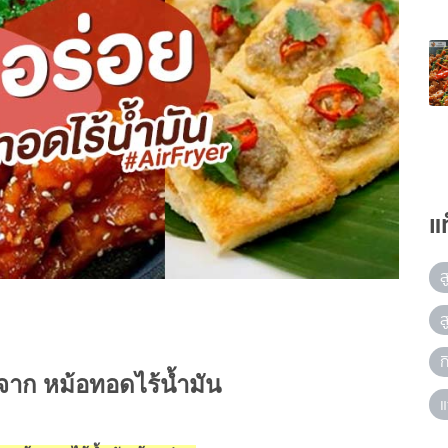
แ
ส
ส
ก
าก หม้อทอดไร้น้ำมัน
แ