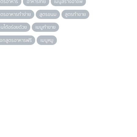
ูตรอาหาร
อาหารไทย
เมนูสร้างอาชีพ
ูตรอาหารทำง่าย
สูตรขนม
สูตรทำขาย
ินได้อร่อยด้วย
เมนูทำขาย
จกสูตรอาหารฟรี
เมนูหมู