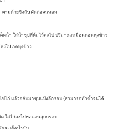
กมา
อม ตามด้วยขิงสับ ผัดต่อจนหอม
็ดน้ำ ใส่น้ำซุปที่ต้มไว้ลงไป ปริมาณเหมือนตอนหุงข้าว
ว้ลงไป กดหุงข้าว
บไข่ไก่ แล้วกลับมาชุบแป้งอีกรอบ (สามารถทำซ้ำจนได้
อนจัด ใส่ไก่ลงไปทอดจนสุกกรอบ
ักสะเด็ดน้ำมัน