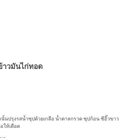
 ข้าวมันไก่ทอด
้นปรุงรสน้ำซุปด้วยเกลือ น้ำตาลกรวด ซุปก้อน ซีอิ๊วขาว
อให้เดือด