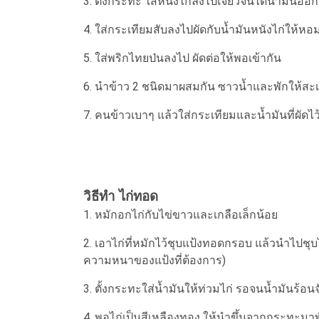
3. ตั้งกระทะ ใส่หนังไก่ลงไปเจียวจนได้น้ำมันออ
4. ใส่กระเทียมสับลงไปผัดกับน้ำมันหนังไก่ให้ห
5. ใส่พริกไทยป่นลงไป ผัดต่อให้พอเข้ากัน
6. นำข้าว 2 ชนิดมาผสมกัน ซาวน้ำและพักให้สะเด
7. คนข้าวเบาๆ แล้วใส่กระเทียมและน้ำมันที่ผัดไ
วิธีทำ ไก่ทอด
1. หมักอกไก่กับไข่ขาวและเกลือเล็กน้อย
2. เอาไก่ที่หมักไว้ชุบแป้งทอดกรอบ แล้วนำไปชุ
ความหนาของแป้งที่ต้องการ)
3. ตั้งกระทะใส่น้ำมันให้ท่วมไก่ รอจนน้ำมันร้
4. พอไก่เป็นสีเหลืองทอง ให้นำขึ้นจากกระทะมาพ