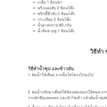
เกลือ 1 ช้อนชา
พริกแดงสับ 2 ช้อนโต๊ะ
พริกชี้ฟ้าสับ 2 ช้อนโต๊ะ
กระเทียม 2 ช้อนโต๊ะ
น้ำตาลทราย 80 กรัม
น้ำส้มสายชู 1 ช้อนโต๊ะ
วิธีทำ
วิธีทำน้ำซุป และข้าวมัน
1. ต้มน้ำให้เดือด จากนั้นใส่โครงไก่ลงไป
2. พอน้ำกลับมาเดือดให้ช้อนฟองออกให้หมด จากนั
รากผักชีทุบพอแตก และหัวไชเท้า แล้วต้มน้ำซุปต่