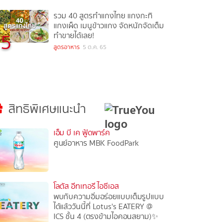
รวม 40 สูตรทำแกงไทย แกงกะทิ
แกงเผ็ด เมนูข้าวแกง จัดหนักจัดเต็ม
5
ทำขายได้เลย!
สูตรอาหาร
5 ต.ค. 65
สิทธิพิเศษแนะนำ
เอ็ม บี เค ฟู้ดพาร์ค
ศูนย์อาหาร MBK FoodPark
โลตัส อีทเทอรี ไอซีเอส
พบกับความอิ่มอร่อยแบบเต็มรูปแบบ
ได้แล้ววันนี้ที่ Lotus's EATERY @
ICS ชั้น 4 (ตรงข้ามไอคอนสยาม)✨