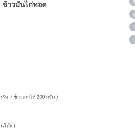
ส
 ข้าวมันไก่ทอด
ส
ก
แ
รัม + ข้าวเสาไห้ 200 กรัม )
อนโต๊ะ )