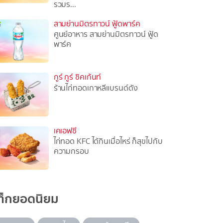
รวมร...
สามย่านมิตรทาวน์ ฟู้ดพาร์ค
ศูนย์อาหาร สามย่านมิตรทาวน์ ฟู้ด
พาร์ค
กูร์ กูร์ ชิคเก้นท์
ร้านไก่ทอดเกาหลีแบรนด์ดัง
เคเอฟซี
ไก่ทอด KFC ได้กินเมื่อไหร่ ก็สุขไปกับ
ความกรอบ
ท็กยอดนิยม