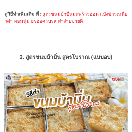
ดูวิธีทำเพิ่มเติม ที่ :
สูตรขนมบ้าบิ่นมะพร้าวอ่อน แป้งข้าวเหนีย
วดำ หอมนุ่ม อร่อยครบรส ทำง่ายขายดี
2. สูตรขนมบ้าบิ่น สูตรโบราณ (แบบอบ)