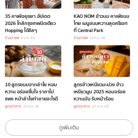
35 คาเฟ่อยุธยา อัปเดต
KAO NOM ข้าวนม คาเฟ่ขนม
2026 ใกล้กรุงเทพนิดเดียว
ไทย เมนูขนมหวานสุดครีเอท
Hopping ได้ชิลๆ
ที่ Central Park
ร้านกาแฟ
9 ม.ค. 69
ร้านกาแฟ
19 ก.ย. 68
10 สูตรขนมจากลำไย หอม
สูตรข้าวเหนียวมะม่วง ข้าว
หวาน อร่อยชื่นใจ ราคาไม่
เหนียวมูน 2025 หอมอร่อย
แพง หน้าลำไยทำขายอะไรดี
หวานมัน รับหน้าร้อน
สูตรอาหาร
20 ส.ค. 68
สูตรอาหาร
29 เม.ย. 68
ดูเพิ่มเติม