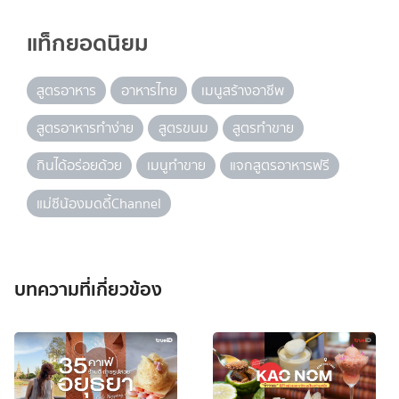
แท็กยอดนิยม
สูตรอาหาร
อาหารไทย
เมนูสร้างอาชีพ
สูตรอาหารทำง่าย
สูตรขนม
สูตรทำขาย
กินได้อร่อยด้วย
เมนูทำขาย
แจกสูตรอาหารฟรี
แม่ซีน้องมดดี้Channel
บทความที่เกี่ยวข้อง