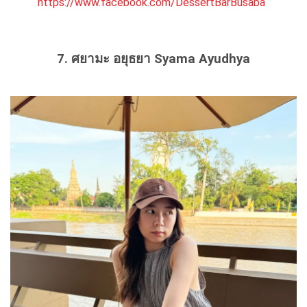
https://www.facebook.com/DessertBarBusaba
7. ศยามะ อยุธยา Syama Ayudhya