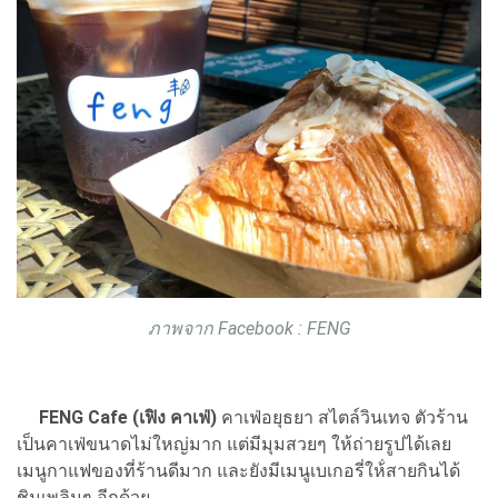
ภาพจาก Facebook : FENG
FENG Cafe (เฟิง คาเฟ่)
คาเฟ่อยุธยา สไตล์วินเทจ ตัวร้าน
เป็นคาเฟ่ขนาดไม่ใหญ่มาก แต่มีมุมสวยๆ ให้ถ่ายรูปได้เลย
เมนูกาแฟของที่ร้านดีมาก และยังมีเมนูเบเกอรี่ให้่สายกินได้
ชิมเพลินๆ อีกด้วย