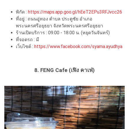
พิกัด :
https://maps.app.goo.gl/hEeT2EPu3RFJvcc26
ที่อยู่ : ถนนอู่ทอง ตำบล ประตูชัย อำเภอ
พระนครศรีอยุธยา จังหวัดพระนครศรีอยุธยา
ร้านเปิดบริการ : 09.00 - 18.00 น. (หยุดวันจันทร์)
ที่จอดรถ : มี
เว็บไซต์ :
https://www.facebook.com/syama.ayudhya
8. FENG Cafe (เฟิง คาเฟ่)