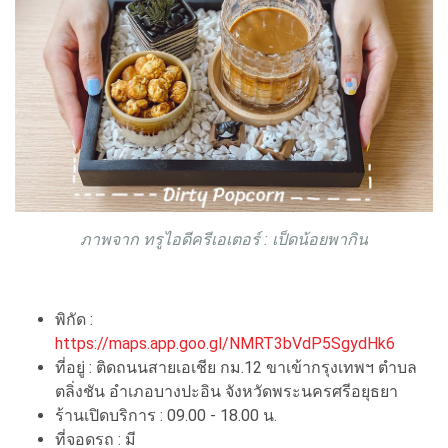
ภาพจาก ทรูไอดีครีเอเตอร์ : เป็ดน้อยพากิน
พิกัด :
https://maps.app.goo.gl/NMRT3bVdP5SgydHk6
ที่อยู่ : ติดถนนสายเอเชีย กม.12 ขาเข้ากรุงเทพฯ ตำบล
ตลิ่งชัน อำเภอบางปะอิน จังหวัดพระนครศรีอยุธยา
ร้านเปิดบริการ : 09.00 - 18.00 น.
ที่จอดรถ : มี