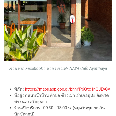
ภาพจาก Facebook : นาย่า คาเฟ่ - NAYA Cafe Ayutthaya
พิกัด :
https://maps.app.goo.gl/bhhYP6Qtc1nQJEvGA
ที่อยู่ : ถนนหน้าบ้าน ตำบล ข้าวเม่า อำเภออุทัย จังหวัด
พระนครศรีอยุธยา
ร้านเปิดบริการ : 09.30 - 18.00 น. (หยุดวันพุธ ยกเว้น
นักขัตฤกษ์)