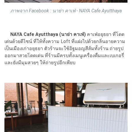
ภาพจาก Facebook : นาย่า คาเฟ่ - NAYA Cafe Ayutthaya
NAYA Cafe Ayutthaya (นาย่า คาเฟ่)
คาเฟ่อยุธยา ที่โดด
เด่นด้วยดีไซน์ ที่ให้ทั้งความ Loft ที่แฝงไปด้วยกลิ่นอายความ
เป็นเมืองเก่าอยุธยา ตัวร้านจะใช้อิฐมอญสีส้มทั้งร้าน ถ่ายรูป
ออกมาสวยโดดเด่น ที่ร้านมีครบทั้งเมนูเครื่องดื่มและเบเกอรี่
และยังมีมุมสวยๆ ให้ถ่ายรูปอีกเพียบ