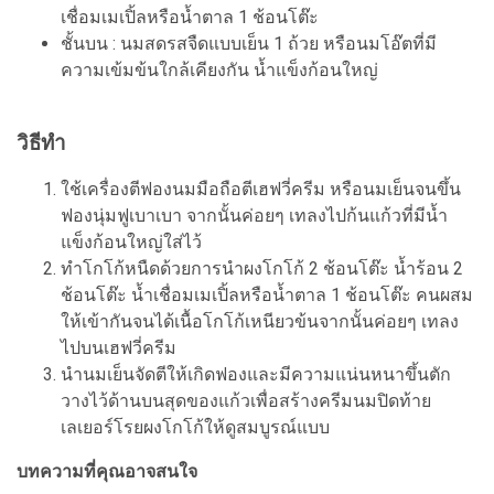
เชื่อมเมเปิ้ลหรือน้ำตาล 1 ช้อนโต๊ะ
ชั้นบน : นมสดรสจืดแบบเย็น 1 ถ้วย หรือนมโอ๊ตที่มี
ความเข้มข้นใกล้เคียงกัน
น้ำแข็งก้อนใหญ่
วิธีทำ
ใช้เครื่องตีฟองนมมือถือตีเฮฟวี่ครีม หรือนมเย็นจนขึ้น
ฟองนุ่มฟูเบาเบา จากนั้นค่อยๆ เทลงไปก้นแก้วที่มีน้ำ
แข็งก้อนใหญ่ใส่ไว้
ทำโกโก้หนืดด้วยการนำผงโกโก้ 2 ช้อนโต๊ะ น้ำร้อน 2
ช้อนโต๊ะ น้ำเชื่อมเมเปิ้ลหรือน้ำตาล 1 ช้อนโต๊ะ คนผสม
ให้เข้ากันจนได้เนื้อโกโก้เหนียวข้นจากนั้นค่อยๆ เทลง
ไปบนเฮฟวี่ครีม
นำนมเย็นจัดตีให้เกิดฟองและมีความแน่นหนาขึ้นตัก
วางไว้ด้านบนสุดของแก้วเพื่อสร้างครีมนมปิดท้าย
เลเยอร์โรยผงโกโก้ให้ดูสมบูรณ์แบบ
บทความที่คุณอาจสนใจ