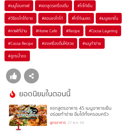
#
เมนูโฮมคาเฟ่
#
แจกสูตรเครื่องดื่ม
#
โกโก้เย็น
#
วิธีชงโกโก้ขาย
#
สอนชงโกโก้
#
โกโก้นมสด
#
เมนูแยกชั้น
#
คาเฟ่ที่บ้าน
#
Home Cafe
#
Recipe
#
Cocoa Layering
#
Cocoa Recipe
#
ชงเครื่องดื่มให้สวย
#
เมนูทำง่าย
#
สูตรน้ำชง
ยอดนิยมในตอนนี้
แจกสูตรอาหาร 45 เมนูอาหารเย็น
อร่อยทำง่าย อิ่มได้ทั้งครอบครัว
1
สูตรอาหาร
27 พ.ค. 69