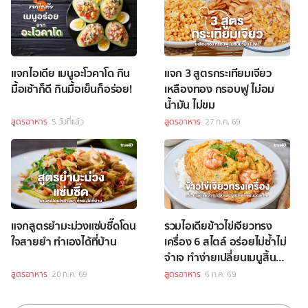
แจกไอเดีย เมนูอะโวคาโด กิน
แจก 3 สูตรกระเทียมเจียว
มื้อเช้าก็ดี กินมื้อเย็นก็อร่อย!
เหลืองทอง กรอบฟู ไม่อม
น้ำมัน ไม่ขม
สูตรอาหาร
5 วันที่แล้ว
สูตรอาหาร
27 ก.ค. 69
แจกสูตรยำมะม่วงแซ่บซี๊ดโดน
รวมไอเดียข้าวไข่เจียวทรง
ใจสายยำ ทำเองได้ที่บ้าน
เครื่อง 6 สไตล์ อร่อยไม่ซ้ำไม่
จำเจ ทำง่ายเปลี่ยนเมนูสิ้นคิด
ให้เป็นมื้อพิเศษ
สูตรอาหาร
20 ก.ค. 69
สูตรอาหาร
6 ก.ค. 69