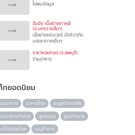
ไม่พบข้อมูล
อิ่มจัง เนื้อย่างเกาหลี
(จ.นครราชสีมา)
เนื้อย่างแซ่บเวอร์ นั่งชิวๆกับ
บรรยากาศเย็นๆ
ราชาหอยทอด (จ.ลพบุรี)
ร้านอาหาร
ท็กยอดนิยม
ูตรอาหาร
อาหารไทย
เมนูสร้างอาชีพ
ูตรอาหารทำง่าย
สูตรขนม
สูตรทำขาย
ินได้อร่อยด้วย
เมนูทำขาย