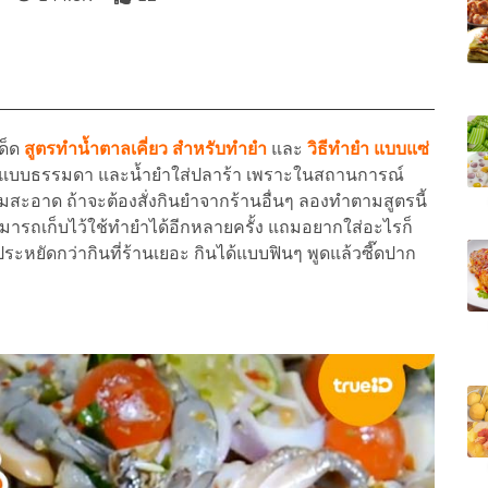
ด็ด
สูตรทำน้ำตาลเคี่ยว สำหรับทำยำ
และ
วิธีทำยำ แบบแซ่
้ำยำแบบธรรมดา และน้ำยำใส่ปลาร้า เพราะในสถานการณ์
ะอาด ถ้าจะต้องสั่งกินยำจากร้านอื่นๆ ลองทำตามสูตรนี้
สามารถเก็บไว้ใช้ทำยำได้อีกหลายครั้ง แถมอยากใส่อะไรก็
ะหยัดกว่ากินที่ร้านเยอะ กินได้แบบฟินๆ พูดแล้วซี๊ดปาก