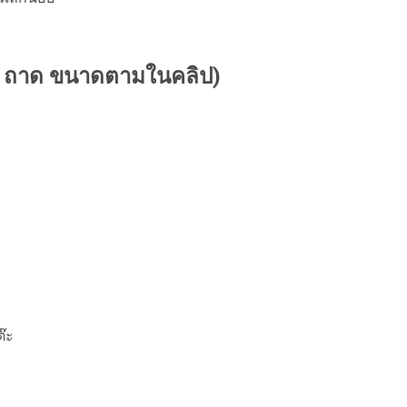
1 ถาด ขนาดตามในคลิป)
๊ะ