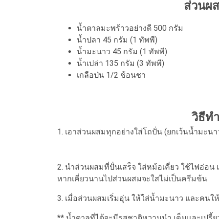
ส่วนผส
น้ำตาลมะพร้าวอย่างดี 500 กรัม
น้ำปลา 45 กรัม (1 ทัพพี)
น้ำมะนาว 45 กรัม (1 ทัพพี)
น้ำเปล่า 135 กรัม (3 ทัพพี)
เกลือป่น 1/2 ช้อนชา
วิธีท
1. เอาส่วนผสมทุกอย่างใส่โถปั่น (ยกเว้นน้ำมะนาว
2. นำส่วนผสมที่ปั่นเสร็จ ใส่หม้อเคี่ยว ใช้ไฟอ่อน
หากเคี่ยวนานไปส่วนผสมจะใสไม่เป็นครีมข้น
3. เมื่อส่วนผสมเริ่มอุ่น ให้ใส่น้ำมะนาว และคนใ
** น้ำตาลที่ได้จะมีรสชาติหวานนำ เค็มและเปรี้ย