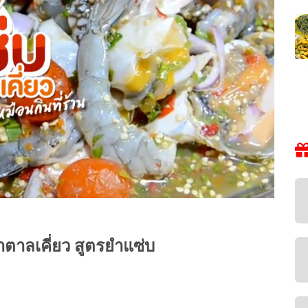
ำตาลเคี่ยว สูตรยำแซ่บ