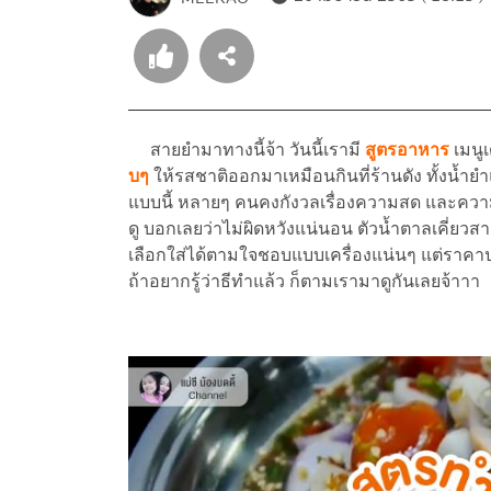
สายยำมาทางนี้จ้า วันนี้เรามี
สูตรอาหาร
เมนูเ
บๆ
ให้รสชาติออกมาเหมือนกินที่ร้านดัง ทั้งน
แบบนี้ หลายๆ คนคงกังวลเรื่องความสด และความส
ดู บอกเลยว่าไม่ผิดหวังแน่นอน ตัวน้ำตาลเคี่ยว
เลือกใส่ได้ตามใจชอบแบบเครื่องแน่นๆ แต่ราคาปร
ถ้าอยากรู้ว่าธีทำแล้ว ก็ตามเรามาดูกันเลยจ้าาา