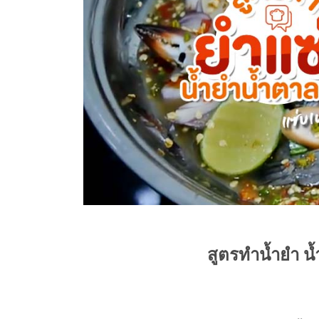
สูตรทำน้ำยำ น้