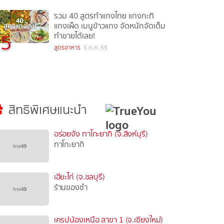
รวม 40 สูตรทำแกงไทย แกงกะทิ
แกงเผ็ด เมนูข้าวแกง จัดหนักจัดเต็ม
5
ทำขายได้เลย!
สูตรอาหาร
5 ต.ค. 65
สิทธิพิเศษแนะนำ
อร่อยจัง ทาโกะยากิ (จ.สิงห์บุรี)
ทาโกะยากิ
เอียะไก่ (จ.ชลบุรี)
ร้านของชำ
เครปน้องเหนือ สาขา 1 (จ.เชียงใหม่)