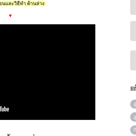
ตอนและวิธีทำ ด้านล่าง
▼
แ
ส
ส
ก