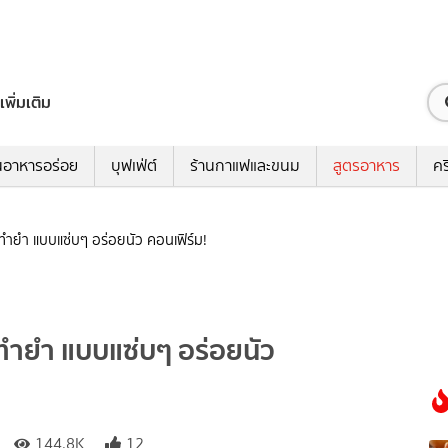
เพิ่มเติม
นอาหารอร่อย
บุฟเฟ่ต์
ร้านกาแฟและขนม
สูตรอาหาร
คร
ธีทำยำ แบบแซ่บๆ อร่อยนัว คอนเฟิร์ม!
ธีทำยำ แบบแซ่บๆ อร่อยนัว
144.8K
12