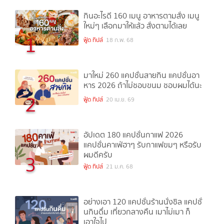
กินอะไรดี 160 เมนู อาหารตามสั่ง เมนู
ใหม่ๆ เลือกมาให้แล้ว สั่งตามได้เลย
1
ฟู้ด ทิปส์
18 ก.พ. 68
มาใหม่ 260 แคปชั่นสายกิน แคปชั่นอา
หาร 2026 ถ้าไม่ชอบขนม ชอบผมได้นะ
2
ฟู้ด ทิปส์
20 เม.ย. 69
อัปเดต 180 แคปชั่นกาแฟ 2026
แคปชั่นคาเฟ่ฮาๆ รับกาแฟขมๆ หรือรับ
ผมดีครับ
3
ฟู้ด ทิปส์
21 ม.ค. 68
อย่างเอา 120 แคปชั่นร้านนั่งชิล แคปชั่
นกินดื่ม เที่ยวกลางคืน เมาไม่เมา ก็
เอาใจไป