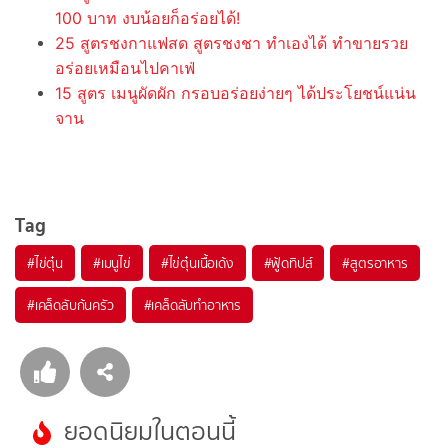
100 บาท งบน้อยก็อร่อยได้!
25 สูตรชงกาแฟสด สูตรชงชา ทำเองได้ ทำขายรวย
อร่อยเหมือนไปคาเฟ่
15 สูตร เมนูผัดผัก กรอบอร่อยง่ายๆ ได้ประโยชน์แน่น
จาน
Tag
#
ไข่ตุ๋น
#
เมนูไข่
#
ไข่ตุ๋นเนื้อเด้ง
#
ฟู้ดทิปส์
#
สูตรอาหาร
#
เคล็ดลับก้นครัว
#
เคล็ดลับทำอาหาร
ยอดนิยมในตอนนี้