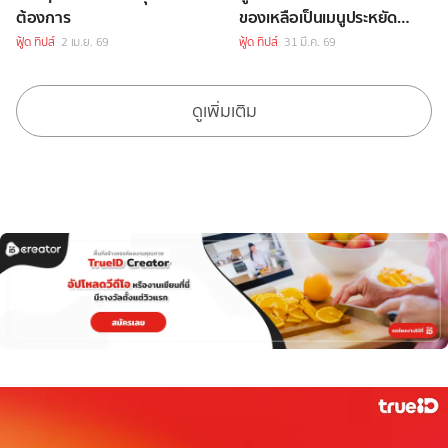
ต้องการ
ของเหลือเป็นเมนูประหยัด
แสนอร่อย
ฟู้ด ทิปส์
2 เม.ย. 69
ฟู้ด ทิปส์
31 มี.ค. 69
ดูเพิ่มเติม