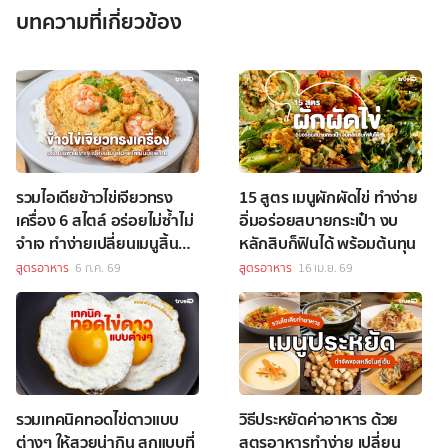
บทความที่เกี่ยวข้อง
รวมไอเดียข้าวไข่เจียวทรง
15 สูตร เมนูผักผัดไข่ ทำง่าย
เครื่อง 6 สไตล์ อร่อยไม่ซ้ำไม่
อิ่มอร่อยสบายกระเป๋า งบ
จำเจ ทำง่ายเปลี่ยนเมนูสิ้นคิด
หลักสิบก็ฟินได้ พร้อมต้นทุน
ให้เป็นมื้อพิเศษ
สูตรอาหาร
6 ก.ค. 69
สูตรอาหาร
16 เม.ย. 69
รวมเทคนิคทอดไข่ดาวแบบ
วิธีประหยัดค่าอาหาร ด้วย
ต่างๆ ให้สวยน่ากิน สุกแบบที่
สูตรอาหารทำง่าย เปลี่ยน