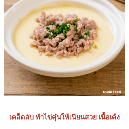
เคล็ดลับ ทำไข่ตุ๋นให้เนียนสวย เนื้อเด้ง