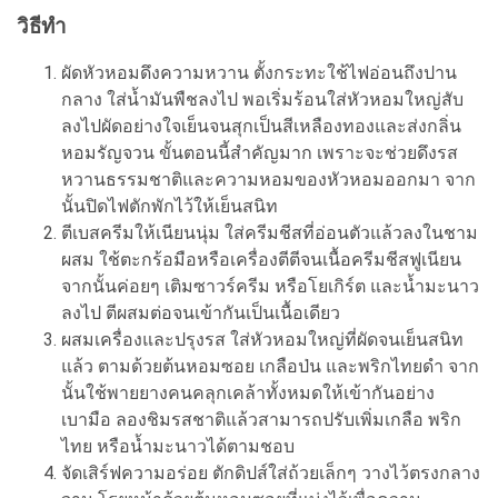
วิธีทำ
ผัดหัวหอมดึงความหวาน ตั้งกระทะใช้ไฟอ่อนถึงปาน
กลาง ใส่น้ำมันพืชลงไป พอเริ่มร้อนใส่หัวหอมใหญ่สับ
ลงไปผัดอย่างใจเย็นจนสุกเป็นสีเหลืองทองและส่งกลิ่น
หอมรัญจวน ขั้นตอนนี้สำคัญมาก เพราะจะช่วยดึงรส
หวานธรรมชาติและความหอมของหัวหอมออกมา จาก
นั้นปิดไฟตักพักไว้ให้เย็นสนิท
ตีเบสครีมให้เนียนนุ่ม ใส่ครีมชีสที่อ่อนตัวแล้วลงในชาม
ผสม ใช้ตะกร้อมือหรือเครื่องตีตีจนเนื้อครีมชีสฟูเนียน
จากนั้นค่อยๆ เติมซาวร์ครีม หรือโยเกิร์ต และน้ำมะนาว
ลงไป ตีผสมต่อจนเข้ากันเป็นเนื้อเดียว
ผสมเครื่องและปรุงรส ใส่หัวหอมใหญ่ที่ผัดจนเย็นสนิท
แล้ว ตามด้วยต้นหอมซอย เกลือป่น และพริกไทยดำ จาก
นั้นใช้พายยางคนคลุกเคล้าทั้งหมดให้เข้ากันอย่าง
เบามือ ลองชิมรสชาติแล้วสามารถปรับเพิ่มเกลือ พริก
ไทย หรือน้ำมะนาวได้ตามชอบ
จัดเสิร์ฟความอร่อย ตักดิปส์ใส่ถ้วยเล็กๆ วางไว้ตรงกลาง