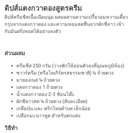
ดิปส์แตงกวาดองสูตรครีม
ดิปส์ครีมชีสเนื้อเนียนนุ่ม ผสมผสานความเปรี้ยวอมหวานเคี้ยว
กรุบจากแตงกวาดอง และความหอมสดชื่นจากผักชีลาว เข้า
กับมันฝรั่งทอดได้อย่างลงตัว
ส่วนผสม
ครีมชีส 250 กรัม (วางพักให้อ่อนตัวลงที่อุณหภูมิห้อง)
ซาวร์ครีม (หรือโยเกิร์ตรสธรรมชาติ) ½ ถ้วยตวง
มายองเนส ¼ ถ้วยตวง
แตงกวาดอง 1 ถ้วยตวง
น้ำแตงกวาดอง 2-3 ช้อนโต๊ะ
ผักชีลาวสด ¼ ถ้วยตวง (สับละเอียด)
เกลือป่น และ พริกไทยดำบด เล็กน้อย
เปลือกมะนาวขูด สำหรับตกแต่ง
วิธีทำ