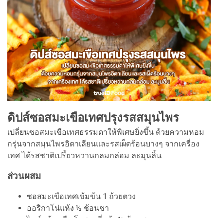
ดิปส์ซอสมะเขือเทศปรุงรสสมุนไพร
เปลี่ยนซอสมะเขือเทศธรรมดาให้พิเศษยิ่งขึ้น ด้วยความหอม
กรุ่นจากสมุนไพรอิตาเลียนและรสเผ็ดร้อนบางๆ จากเครื่อง
เทศ ได้รสชาติเปรี้ยวหวานกลมกล่อม ละมุนลิ้น
ส่วนผสม
ซอสมะเขือเทศเข้มข้น 1 ถ้วยตวง
ออริกาโน่แห้ง ½ ช้อนชา