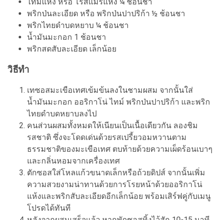
ไทม์แห้ง หรือ โรสแมรี่แห้ง ¼ ช้อนชา
พริกป่นละเอียด หรือ พริกป่นปาปริก้า ½ ช้อนชา
พริกไทยดำบดหยาบ ¼ ช้อนชา
น้ำมันมะกอก 1 ช้อนชา
พริกสดสับละเอียด เล็กน้อย
วิธีทำ
เทซอสมะเขือเทศเข้มข้นลงในชามผสม จากนั้นใส่
น้ำมันมะกอก ออริกาโน่ ไทม์ พริกป่นปาปริก้า และพริก
ไทยดำบดหยาบลงไป
คนส่วนผสมทั้งหมดให้เนียนเป็นเนื้อเดียวกัน ลองชิม
รสชาติ ซึ่งจะโดดเด่นด้วยรสเปรี้ยวอมหวานตาม
ธรรมชาติของมะเขือเทศ ตบท้ายด้วยความเผ็ดร้อนเบาๆ
และกลิ่นหอมจากเครื่องเทศ
ตักซอสใส่โหลแก้วขนาดเล็กหรือถ้วยดิปส์ จากนั้นเพิ่ม
ความสวยงามน่าทานด้วยการโรยหน้าด้วยออริกาโน่
แห้งและพริกสับละเอียดอีกเล็กน้อย พร้อมเสิร์ฟคู่กับเมนู
โปรดได้ทันที
หลังจากผสมเสร็จแล้ว หากพักซอสทิ้งไว้สัก 10-15 นาที