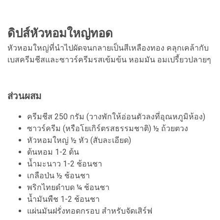
ดิปส์หัวหอมใหญ่ทอด
หัวหอมใหญ่ที่นำไปผัดจนกลายเป็นสีเหลืองทอง คลุกเคล้ากับ
เบสครีมชีสและซาวร์ครีมรสเข้มข้น หอมมัน อมเปรี้ยวปลายๆ
ส่วนผสม
ครีมชีส 250 กรัม (วางพักให้อ่อนตัวลงที่อุณหภูมิห้อง)
ซาวร์ครีม (หรือโยเกิร์ตรสธรรมชาติ) ½ ถ้วยตวง
หัวหอมใหญ่ ½ หัว (สับละเอียด)
ต้นหอม 1-2 ต้น
น้ำมะนาว 1-2 ช้อนชา
เกลือป่น ½ ช้อนชา
พริกไทยดำบด ¼ ช้อนชา
น้ำมันพืช 1-2 ช้อนชา
แผ่นมันฝรั่งทอดกรอบ สำหรับจัดเสิร์ฟ