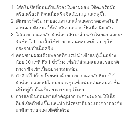
ใส่ครีมชีสที่อ่อนตัวแล้วลงในชามผสม ใช้ตะกร้อมือ
หรือเครื่องตี ตีจนเนื้อครีมชีสเนียนนุ่มและฟูขึ้น
เติมซาวร์ครีม มายองเนส และน้ำแตงกวาดองลงไป ตี
ส่วนผสมทั้งหมดให้เข้ากันจนกลายเป็นเนื้อเดียวกัน
ใส่แตงกวาดองสับ ผักชีลาวสับ เกลือ พริกไทยดำ และผง
รันช์ลงไป จากนั้นใช้พายยางคนคลุกเคล้าเบาๆ ให้
กระจายทั่วเนื้อครีม
คลุมชามผสมด้วยพลาสติกแรป นำเข้าแช่ตู้เย็นอย่าง
น้อย 30 นาที ถึง 1 ชั่วโมง เพื่อให้ส่วนผสมและรสชาติ
ต่างๆ ซึมเข้าเนื้ออย่างกลมกล่อม
ตักดิปส์ใส่ถ้วย โรยหน้าด้วยแตงกวาดองสับที่แบ่งไว้
ผักชีลาว และเปลือกมะนาวขูดเพื่อเพิ่มกลิ่นหอมสดชื่น
เสิร์ฟคู่กับมันฝรั่งทอดกรอบๆ ได้เลย
การแช่เย็นก่อนทานสำคัญมาก เพราะจะช่วยให้เนื้อ
ดิปส์เซ็ตตัวข้นขึ้น และทำให้รสชาติของแตงกวาดองกับ
ผักชีลาวหอมเด่นชัดขึ้นด้วย