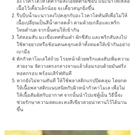
อะโวคาโดให้ได้ความละเอียดตามชอบ แนะนำให้เหลือ
เนื้อไว้เคี้ยวเล็กน้อย จะเคี้ยวสนุกยิ่งขึ้น
รีบบีบน้ำมะนาวลงไปคลุกกับอะโวคาโดทันทีเพื่อไม่ให้
เนื้อเปลี่ยนเป็นสีน้ำตาลคล้ำ ตามด้วยเกลือและพริก
ไทยดำบด จากนั้นคนให้เข้ากัน
ใส่หอมสับ มะเขือเทศหั่นเต๋า ผักชีสับ และพริกสับลงไป
ใช้พายยางหรือช้อนคนคลุกเคล้าทั้งหมดให้เข้ากันอย่าง
เบามือ
ตักกัวคาโมเลใส่ถ้วย โรยหน้าด้วยพริกแดงสับเพิ่มความ
สวยงาม จัดวางตรงกลางจานแล้วล้อมรอบด้วยมันฝรั่ง
ทอดกรอบ พร้อมเสิร์ฟทันที
หากยังไม่ทานทันที ให้ใช้พลาสติกแรปปิดคลุม โดยกด
ให้เนื้อพลาสติกแนบสนิทกับผิวหน้ากัวคาโมเล เพื่อไม่
ให้เนื้อสัมผัสกับอากาศ จากนั้นนำไปแช่ตู้เย็น วิธีนี้จะ
ช่วยรักษาความสดและคงสีเขียวสวยน่าทานไว้ได้นาน
ขึ้น