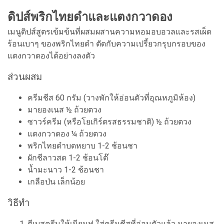
ดิปส์พริกไทยดำและแตงกวาดอง
เมนูดิปส์สูตรเข้มข้นที่ผสมผสานความหอมอบอวลและรสเผ็ด
ร้อนเบาๆ ของพริกไทยดำ ตัดกับความเปรี้ยวกรุบกรอบของ
แตงกวาดองได้อย่างลงตัว
ส่วนผสม
ครีมชีส 60 กรัม (วางพักให้อ่อนตัวที่อุณหภูมิห้อง)
มายองเนส ½ ถ้วยตวง
ซาวร์ครีม (หรือโยเกิร์ตรสธรรมชาติ) ½ ถ้วยตวง
แตงกวาดอง ¼ ถ้วยตวง
พริกไทยดำบดหยาบ 1-2 ช้อนชา
ผักชีลาวสด 1-2 ช้อนโต๊
น้ำมะนาว 1-2 ช้อนชา
เกลือป่น เล็กน้อย
วิธีทำ
ตีเบสครีมให้เนียนฟู ใส่ครีมชีสที่อ่อนตัวแล้ว มายองเนส