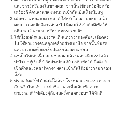
และซาวร์ครีมลงในชามผสม จากนั้นใช้ตะกร้อมือหรือ
เครื่องตี ตีจนส่วนผสมทั้งหมดเข้ากันเป็นเนื้อเนียนฟู
เพิ่มความหอมและรสชาติ ใส่พริกไทยดำบดหยาบ น้ำ
มะนาว และผักชีลาวสับลงไป ตีผสมให้เข้ากันดีเพื่อให้
กลิ่นสมุนไพรและเครื่องเทศกระจายตัว
ใส่เนื้อสัมผัสและปรุงรส เติมแตงกวาดองสับละเอียดลง
ไป ใช้พายยางคนคลุกเคล้าอย่างเบามือ จากนั้นชิมรส
แล้วปรุงแต่งด้วยเกลือป่นเล็กน้อยตามชอบ
แช่เย็นให้เข้าเนื้อ คลุมชามผสมด้วยพลาสติกแรป แล้ว
นำไปแช่ตู้เย็นทิ้งไว้อย่างน้อย 30 นาที เพื่อให้เนื้อดิปส์
เซ็ตตัวและรสชาติต่างๆ ผสานเข้ากันได้อย่างกลมกล่อม
ที่สุด
พร้อมจัดเสิร์ฟ ตักดิปส์ใส่ถ้วย โรยหน้าด้วยแตงกวาดอง
สับ พริกไทยดำ และผักชีลาวสดเพิ่มเติมเพื่อความ
สวยงาม เสิร์ฟเคียงคู่กับมันฝรั่งทอดกรอบๆ ได้ทันที