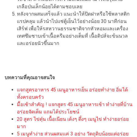
เกลือป่นเล็กน้อยได้ตามชอบเลย
หลังจากผสมเสร็จแล้ว แนะนำให้ปิดฝาหรือใช้พลาสติก
แรปคลุม แล้วนำไปแช่ตู้เย็นไว้อย่างน้อย 30 นาทีก่อน
เสิร์ฟ เพื่อให้รสหวานธรรมชาติจากหัวหอมและเครื่อง
เทศซึมซาบเข้าเนื้อครีมอย่างเต็มที่ เนื้อดิปส์จะข้นนวล
และอร่อยนัวขึ้นมาก
บทความที่คุณอาจสนใจ
แจกสูตรอาหาร 45 เมนูอาหารเย็น อร่อยทำง่าย อิ่มได้
ทั้งครอบครัว
มื้อเช้าสำคัญ ! แจกสูตร 45 เมนูอาหารเช้า ทำง่ายที่บ้าน
อร่อยจัดเต็ม แถมได้ประโยชน์
20 สูตร ไข่ตุ๋น เนื้อเนียน เด้งๆ ดึ๋งๆ เมนูไข่ ทำง่ายอร่อย
มาก
5 เมนูทำง่าย ส่วนผสมแค่ 3 อย่าง วัตถุดิบน้อยแต่อร่อย