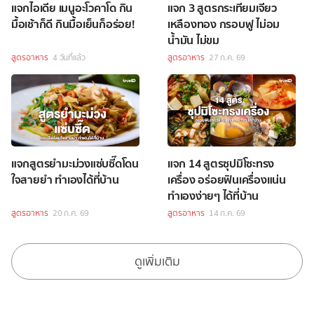
แจกไอเดีย เมนูอะโวคาโด กิน
แจก 3 สูตรกระเทียมเจียว
มื้อเช้าก็ดี กินมื้อเย็นก็อร่อย!
เหลืองทอง กรอบฟู ไม่อม
น้ำมัน ไม่ขม
สูตรอาหาร
4 วันที่แล้ว
สูตรอาหาร
27 ก.ค. 69
แจกสูตรยำมะม่วงแซ่บซี๊ดโดน
แจก 14 สูตรซุปมิโซะทรง
ใจสายยำ ทำเองได้ที่บ้าน
เครื่อง อร่อยฟินเครื่องแน่น
ทำเองง่ายๆ ได้ที่บ้าน
สูตรอาหาร
20 ก.ค. 69
สูตรอาหาร
14 ก.ค. 69
ดูเพิ่มเติม