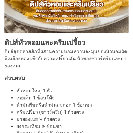
ดิปส์หัวหอมและครีมเปรี้ยว
ดิปส์สุดคลาสสิกที่ผสานความหอมหวานละมุนของหัวหอมผัด
สีเหลืองทอง เข้ากับความเปรี้ยว มัน นัวของซาวร์ครีมและมา
ยองเนส
ส่วนผสม
หัวหอมใหญ่ 1 หัว
เนยเค็ม 1 ช้อนโต๊ะ
น้ำมันพืชหรือน้ำมันมะกอก 1 ช้อนชา
ครีมเปรี้ยว (ซาวร์ครีม) 1 ถ้วยตวง
มายองเนส ¼ ถ้วยตวง
ผงกระเทียม ½ ช้อนชา