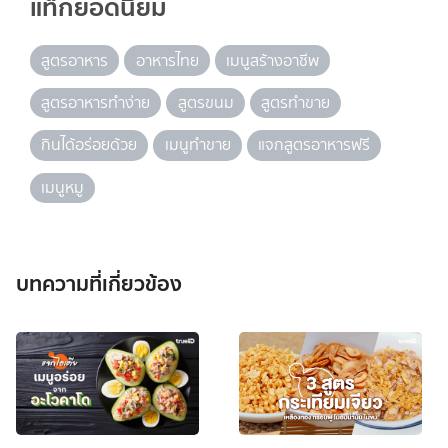
แท็กยอดนิยม
สูตรอาหาร
อาหารไทย
เมนูสร้างอาชีพ
สูตรอาหารทำง่าย
สูตรขนม
สูตรทำขาย
กินได้อร่อยด้วย
เมนูทำขาย
แจกสูตรอาหารฟรี
เมนูหมู
บทความที่เกี่ยวข้อง