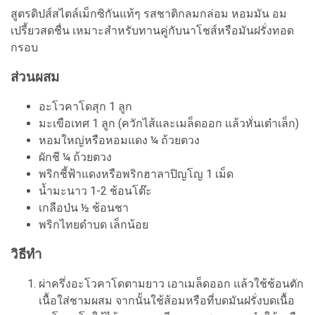
สูตรดิปส์สไตล์เม็กซิกันแท้ๆ รสชาติกลมกล่อม หอมมัน อม
เปรี้ยวสดชื่น เหมาะสำหรับทานคู่กับนาโชส์หรือมันฝรั่งทอด
กรอบ
ส่วนผสม
อะโวคาโดสุก 1 ลูก
มะเขือเทศ 1 ลูก (ควักไส้และเมล็ดออก แล้วหั่นเต๋าเล็ก)
หอมใหญ่หรือหอมแดง ¼ ถ้วยตวง
ผักชี ¼ ถ้วยตวง
พริกชี้ฟ้าแดงหรือพริกฮาลาปิญโญ 1 เม็ด
น้ำมะนาว 1-2 ช้อนโต๊ะ
เกลือป่น ½ ช้อนชา
พริกไทยดำบด เล็กน้อย
วิธีทำ
ผ่าครึ่งอะโวคาโดตามยาว เอาเมล็ดออก แล้วใช้ช้อนตัก
เนื้อใส่ชามผสม จากนั้นใช้ส้อมหรือที่บดมันฝรั่งบดเนื้อ