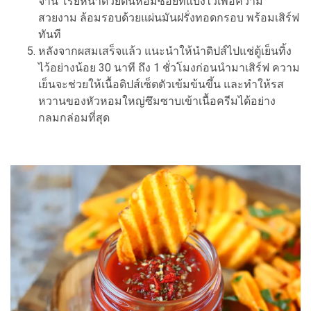
จาน โรยหน้าด้วยต้นหอมซอยที่แบ่งไว้เพื่อความ
สวยงาม ล้อมรอบด้วยแผ่นมันฝรั่งทอดกรอบ พร้อมเสิร์ฟ
ทันที
หลังจากผสมเสร็จแล้ว แนะนำให้นำดิปส์ไปแช่ตู้เย็นทิ้ง
ไว้อย่างน้อย 30 นาที ถึง 1 ชั่วโมงก่อนนำมาเสิร์ฟ ความ
เย็นจะช่วยให้เนื้อดิปส์เซ็ตตัวเข้มข้นขึ้น และทำให้รส
หวานของหัวหอมใหญ่ซึมซาบเข้าเนื้อครีมได้อย่าง
กลมกล่อมที่สุด