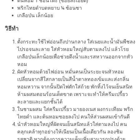
ต้นหอม 1 ช้อนโต๊ะ (ซอยละเอียด)
พริกไทยดำบดหยาบ ¼ ช้อนชา
เกลือป่น เล็กน้อย
วิธีทำ
ตั้งกระทะใช้ไฟอ่อนถึงปานกลาง ใส่เนยและน้ำมันพืชลง
ไปรอจนละลาย ใส่หัวหอมใหญ่สับตามลงไป แล้วโรย
เกลือป่นเล็กน้อยเพื่อช่วยดึงน้ำและรสหวานออกจากหัว
หอม
ผัดหัวหอมด้วยไฟอ่อน หมั่นคนเป็นระยะจนหัวหอม
เปลี่ยนจากสีใสกลายเป็นสีน้ำตาลทองเข้มและส่งกลิ่น
หอมหวาน จากนั้นปิดไฟตักใส่ถ้วย พักทิ้งไว้จนเย็นสนิท
ห้ามผสมตอนร้อนเด็ดขาด เพราะจะทำให้ครีมเปรี้ยว
ละลายและแยกชั้นได้
ในชามผสม ใส่ครีมเปรี้ยว มายองเนส ผงกระเทียม พริก
ไทยดำ และต้นหอมซอยลงไป คนให้ส่วนผสมเข้ากันดี
นำหัวหอมใหญ่ที่ผัดจนเย็นสนิทแล้วใส่ตามลงไป คน
คลุกเคล้าทุกอย่างให้เนียนเป็นเนื้อเดียวกัน ลองชิม
รสชาติ หากต้องการความเค็มเพิ่มสามารถปรุงด้วย