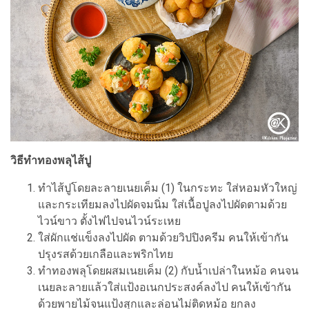
วิธีทำทองพลุไส้ปู
ทำไส้ปูโดยละลายเนยเค็ม (1) ในกระทะ ใส่หอมหัวใหญ่
และกระเทียมลงไปผัดจมนิ่ม ใส่เนื้อปูลงไปผัดตามด้วย
ไวน์ขาว ตั้งไฟไปจนไวน์ระเหย
ใส่ผักแช่แข็งลงไปผัด ตามด้วยวิปปิงครีม คนให้เข้ากัน
ปรุงรสด้วยเกลือและพริกไทย
ทำทองพลุโดยผสมเนยเค็ม (2) กับน้ำเปล่าในหม้อ คนจน
เนยละลายแล้วใส่แป้งอเนกประสงค์ลงไป คนให้เข้ากัน
ด้วยพายไม้จนแป้งสุกและล่อนไม่ติดหม้อ ยกลง