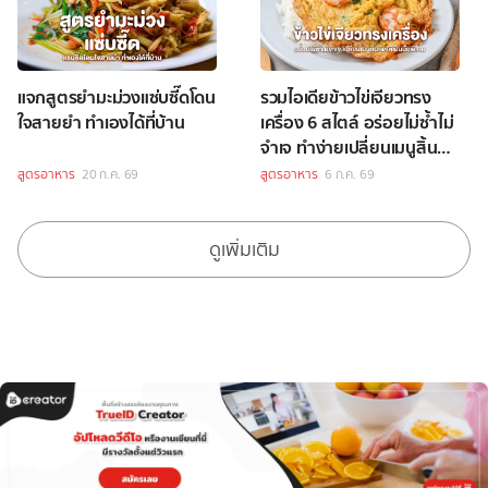
แจกสูตรยำมะม่วงแซ่บซี๊ดโดน
รวมไอเดียข้าวไข่เจียวทรง
ใจสายยำ ทำเองได้ที่บ้าน
เครื่อง 6 สไตล์ อร่อยไม่ซ้ำไม่
จำเจ ทำง่ายเปลี่ยนเมนูสิ้นคิด
ให้เป็นมื้อพิเศษ
สูตรอาหาร
20 ก.ค. 69
สูตรอาหาร
6 ก.ค. 69
ดูเพิ่มเติม