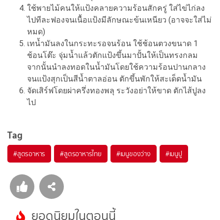
ใช้พายไม้คนให้แป้งคลายความร้อนสักครู่ ใส่ไข่ไก่ลง
ไปทีละฟองจนเนื้อแป้งมีลักษณะข้นเหนียว (อาจจะใส่ไม่
หมด)
เทน้ำมันลงในกระทะรอจนร้อน ใช้ช้อนตวงขนาด 1
ช้อนโต๊ะ จุ่มน้ำแล้วตักแป้งขึ้นมาปั้นให้เป็นทรงกลม
จากนั้นนำลงทอดในน้ำมันโดยใช้ความร้อนปานกลาง
จนแป้งสุกเป็นสีน้ำตาลอ่อน ตักขึ้นพักให้สะเด็ดน้ำมัน
จัดเสิร์ฟโดยผ่าครึ่งทองพลุ ระวังอย่าให้ขาด ตักไส้ปูลง
ไป
Tag
#
สูตรอาหาร
#
สูตรอาหารไทย
#
เมนูของว่าง
#
เมนูปู
ยอดนิยมในตอนนี้