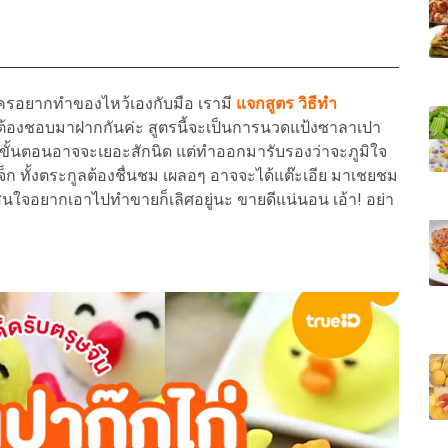
ใครอยากทำของไหว้เองกับมือ เรามี
แจกสูตร วิธีทำ
ก็ต้องชอบมาฝากกันค่ะ สูตรนี้จะเป็นการนวดแป้งซาลาเปา
ะ ขั้นตอนอาจจะเยอะสักนิด แต่ทำออกมารับรองว่าจะภูมิใจ
เจ็ก ทั้งตระกูลต้องชื่นชม เผลอๆ อาจจะได้แต๊ะเอีย มาเชยชม
สนใจอยากเอาไปทำขายก็เลิศอยู่นะ ขายดีแน่นอน เอ้า! อย่า