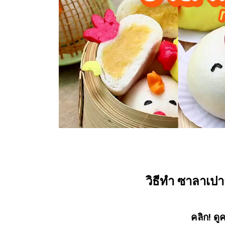
วิธีทำ ซาลาเปา
คลิก! ดู