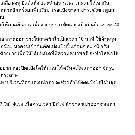
ลือ ผงฟู ยีสต์แห้ง และน้ำอุ่น นวดส่วนผสมให้เข้ากัน
โดนวดอีกครั้งบนพื้นเรียบ โรยแป้งซาลาเปาระฆังชมพูบน
ียน
้เป็นเส้นยาว เพื่อง่ายต่อการตัดแบ่งแป้งเป็นก้อนๆ ละ 40
องอากาศออก วางใส่ถาดพักไว้เป็นเวลา 10 นาที ใช้ผ้าคลุม
ล็กน้อย นวดจนเข้ากันตัดแบ่งแป้งเป็นก้อนๆ ละ 40 กรัม
ข้างบาง เพื่อให้ได้แป้งโดที่มีความหนาพอดี จะทำให้ห่อไส้
่อยาก ต้องปิดแป้งโดให้แน่น ไส้ครีมจะไม่แตกออก จัดรูป
างกระดาษ
่นทาบริเวณที่ตกแต่งหน้าตา จะช่วยทำให้ติดแป้งโดไม่หลุด
 นาที ใช้ไฟแรง เมื่อครบเวลา ปิดไฟ นำซาลาเปาออกจากเตา