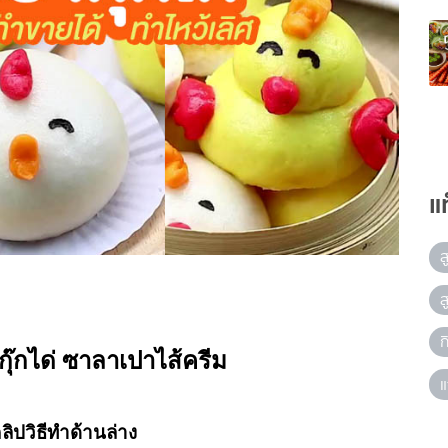
แ
ส
ส
ก
กุ๊กได่ ซาลาเปาไส้ครีม
แ
คลิปวิธีทำด้านล่าง