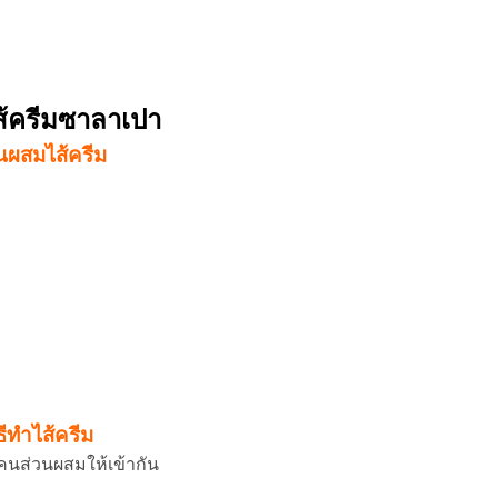
ไส้ครีมซาลาเปา
นผสมไส้ครีม
ธีทำไส้ครีม
คนส่วนผสมให้เข้ากัน