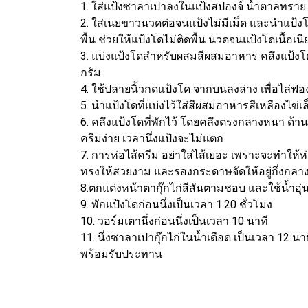
1. ใส่แป้งซาลาเปาลงในแป้งสปองจ์ น้ำตาลทราย เก
2. ใส่เนยขาวนวดต่อจนแป้งไม่มีเม็ด และนำแป้ง
พื้น ช่วยให้แป้งโดไม่ติดพื้น นวดจนแป้งโดเนื้อเน
3. แบ่งแป้งโดสำหรับผสมสีผสมอาหาร คลึงแป้งโดให
กรัม
4. ใช้ปลายนิ้วกดแป้งโด จากบนลงล่าง เพื่อไล่ฟ
5. นำแป้งโดที่แบ่งไว้ใส่สีผสมอาหารสีเหลืองไข่เ
6. คลึงแป้งโดที่พักไว้ โดยคลึงตรงกลางหนา ด้าน
ครีมง่าย เวลานึ่งแป้งจะไม่แตก
7. การห่อไส้ครีม อย่าใส่ไส้เยอะ เพราะจะทำให้ห
ทรงให้สวยงาม และรองกระดาษจัดให้อยู่กึ่งกล
8.ตกแต่งหน้าตากุ๊กไก่สีสันตามชอบ และใช้น้ำอุ
9. พักแป้งโดก่อนนึ่งเป็นเวลา 1.20 ชั่วโมง
10. วอร์มเตานึ่งก่อนนึ่งเป็นเวลา 10 นาที
11. นึ่งซาลาเปากุ๊กไก่ในน้ำเดือด เป็นเวลา 12
พร้อมรับประทาน