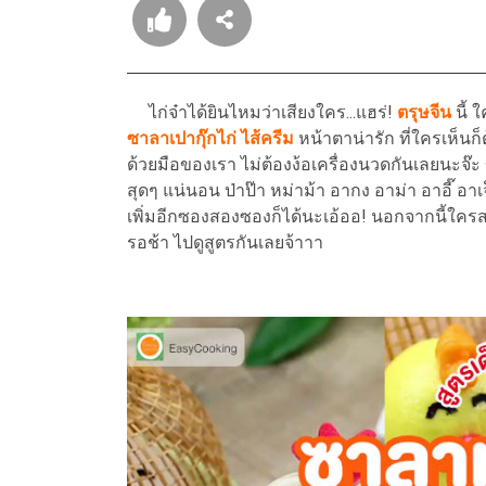
ไก่จ๋าได้ยินไหมว่าเสียงใคร...แฮร่!
ตรุษจีน
นี้ 
ซาลาเปากุ๊กไก่ ไส้ครีม
หน้าตาน่ารัก ที่ใครเห็น
ด้วยมือของเรา ไม่ต้องง้อเครื่องนวดกันเลยนะจ๊
สุดๆ แน่นอน ป่าป๊า หม่าม้า อากง อาม่า อาอี๊ อา
เพิ่มอีกซองสองซองก็ได้นะเอ้ออ! นอกจากนี้ใคร
รอช้า ไปดูสูตรกันเลยจ้าาา