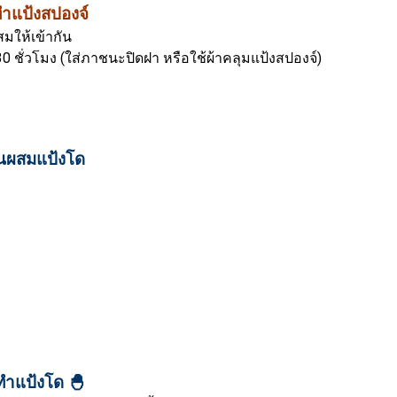
ีทำแป้งสปองจ์
สมให้เข้ากัน
30 ชั่วโมง (ใส่ภาชนะปิดฝา หรือใช้ผ้าคลุมแป้งสปองจ์)
วนผสมแป้งโด
ีทำแป้งโด 🐣