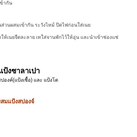
ข้ากัน
นส่วนผสมเข้ากัน ระวังไหม้ ปิดไฟก่อนใส่เนย
ให้เนยจืดละลาย เทใส่จานพักไว้ให้อุ่น และนำเข้าช่องแช่
ำแป้งซาลาเปา
งสปองค์
(แป้งเชื้อ)
และ แป้งโด
ผสมแป้งสปองจ์