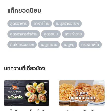
แท็กยอดนิยม
สูตรอาหาร
อาหารไทย
เมนูสร้างอาชีพ
สูตรอาหารทำง่าย
สูตรขนม
สูตรทำขาย
กินได้อร่อยด้วย
เมนูทำขาย
เมนูหมู
ครัวพิศพิไล
บทความที่เกี่ยวข้อง