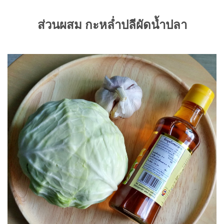
ส่วนผสม
กะหล่ำปลีผัดน้ำปลา