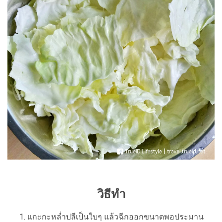
วิธีทำ
แกะกะหล่ำปลีเป็นใบๆ แล้วฉีกออกขนาดพอประมาน