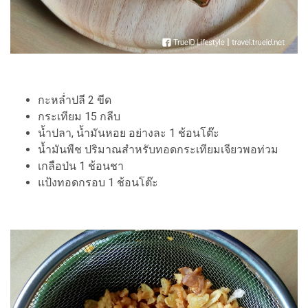
กะหล่ำปลี 2 ขีด
กระเทียม 15 กลีบ
น้ำปลา, น้ำมันหอย อย่างละ 1 ช้อนโต๊ะ
น้ำมันพืช ปริมาณสำหรับทอดกระเทียมเจียวพอท่วม
เกลือป่น 1 ช้อนชา
แป้งทอดกรอบ 1 ช้อนโต๊ะ