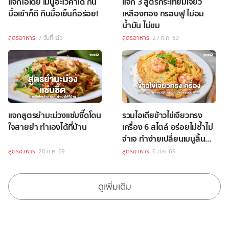
แจกไอเดีย เมนูอะโวคาโด กิน
แจก 3 สูตรกระเทียมเจียว
มื้อเช้าก็ดี กินมื้อเย็นก็อร่อย!
เหลืองทอง กรอบฟู ไม่อม
น้ำมัน ไม่ขม
สูตรอาหาร
7 วันที่แล้ว
สูตรอาหาร
27 ก.ค. 69
แจกสูตรยำมะม่วงแซ่บซี๊ดโดน
รวมไอเดียข้าวไข่เจียวทรง
ใจสายยำ ทำเองได้ที่บ้าน
เครื่อง 6 สไตล์ อร่อยไม่ซ้ำไม่
จำเจ ทำง่ายเปลี่ยนเมนูสิ้นคิด
ให้เป็นมื้อพิเศษ
สูตรอาหาร
20 ก.ค. 69
สูตรอาหาร
6 ก.ค. 69
ดูเพิ่มเติม