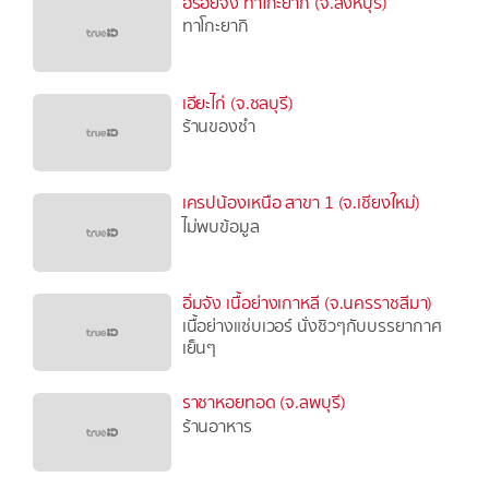
อร่อยจัง ทาโกะยากิ (จ.สิงห์บุรี)
ทาโกะยากิ
เอียะไก่ (จ.ชลบุรี)
ร้านของชำ
เครปน้องเหนือ สาขา 1 (จ.เชียงใหม่)
ไม่พบข้อมูล
อิ่มจัง เนื้อย่างเกาหลี (จ.นครราชสีมา)
เนื้อย่างแซ่บเวอร์ นั่งชิวๆกับบรรยากาศ
เย็นๆ
ราชาหอยทอด (จ.ลพบุรี)
ร้านอาหาร