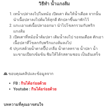
วิธีทำ น้ำแกงส้ม
เทน้ำเปล่าลงไปในหม้อ เปิดเตา ต้มให้น้ำเดือด จากนั้น
นำเนื้อปลาลงไปต้มให้สุกดี ตักปลาขึ้นมาพักไว้
แกะเอาแต่เนื้อปลาออกมา นำไปโขลกรวมกับพริก
แกงส้ม
เปิดเตาที่หม้อน้ำต้มปลา เติมน้ำลงไป รอจนเดือด ตักเอา
เนื้อปลาที่โขลกกับพริกแกงส้มลงไป
ปรุงรสด้วยน้ำตาลปี๊ป เกลือ น้ำตาลทราย น้ำปลา น้ำ
มะขามเปียกเข้มข้น ชิมให้ได้รสตามชอบ เป็นอันเสร็จ
🙏
ขอบคุณคลิปและข้อมูลจาก
FB :
กินได้อร่อยด้วย
Youtube :
กินได้อร่อยด้วย
บทความที่คุณอาจสนใจ