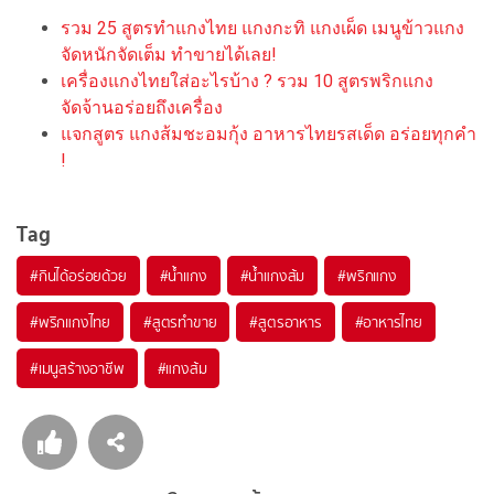
รวม 25 สูตรทำแกงไทย แกงกะทิ แกงเผ็ด เมนูข้าวแกง
จัดหนักจัดเต็ม ทำขายได้เลย!
เครื่องแกงไทยใส่อะไรบ้าง ? รวม 10 สูตรพริกแกง
จัดจ้านอร่อยถึงเครื่อง
แจกสูตร แกงส้มชะอมกุ้ง อาหารไทยรสเด็ด อร่อยทุกคำ
!
Tag
#
กินได้อร่อยด้วย
#
น้ำแกง
#
น้ำแกงส้ม
#
พริกแกง
#
พริกแกงไทย
#
สูตรทำขาย
#
สูตรอาหาร
#
อาหารไทย
#
เมนูสร้างอาชีพ
#
แกงส้ม