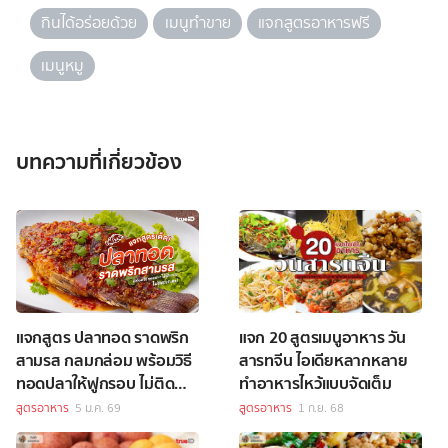
กินได้อร่อยด้วย
เมนูทำขาย
แจกสูตรอาหารฟรี
เมนูหมู
บทความที่เกี่ยวข้อง
แจกสูตร ปลาทอด ราดพริก
แจก 20 สูตรเมนูอาหาร วัน
สามรส กลมกล่อม พร้อมวิธี
สารทจีน ไอเดียหลากหลาย
ทอดปลาให้ฟูกรอบ ไม่ติด
ทำอาหารไหว้แบบจัดเต็ม
กระทะ!
สูตรอาหาร
5 ม.ค. 69
สูตรอาหาร
1 ก.ย. 68