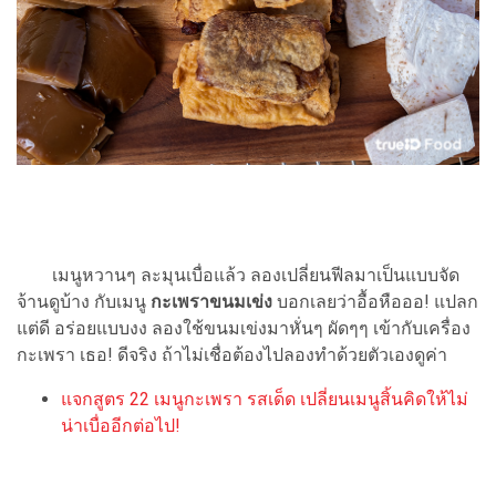
เมนูหวานๆ ละมุนเบื่อแล้ว ลองเปลี่ยนฟีลมาเป็นแบบจัด
จ้านดูบ้าง กับเมนู
กะเพราขนมเข่ง
บอกเลยว่าอื้อหือออ! แปลก
แต่ดี อร่อยแบบงง ลองใช้ขนมเข่งมาหั่นๆ ผัดๆๆ เข้ากับเครื่อง
กะเพรา เธอ! ดีจริง ถ้าไม่เชื่อต้องไปลองทำด้วยตัวเองดูค่า
แจกสูตร 22 เมนูกะเพรา รสเด็ด เปลี่ยนเมนูสิ้นคิดให้ไม่
น่าเบื่ออีกต่อไป!