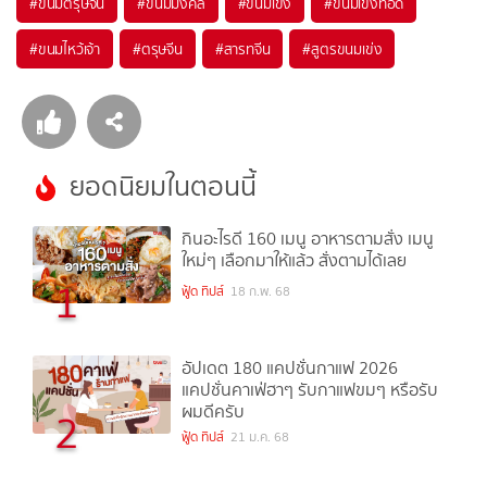
#
ขนมตรุษจีน
#
ขนมมงคล
#
ขนมเข่ง
#
ขนมเข่งทอด
#
ขนมไหว้เจ้า
#
ตรุษจีน
#
สารทจีน
#
สูตรขนมเข่ง
ยอดนิยมในตอนนี้
กินอะไรดี 160 เมนู อาหารตามสั่ง เมนู
ใหม่ๆ เลือกมาให้แล้ว สั่งตามได้เลย
1
ฟู้ด ทิปส์
18 ก.พ. 68
อัปเดต 180 แคปชั่นกาแฟ 2026
แคปชั่นคาเฟ่ฮาๆ รับกาแฟขมๆ หรือรับ
ผมดีครับ
2
ฟู้ด ทิปส์
21 ม.ค. 68