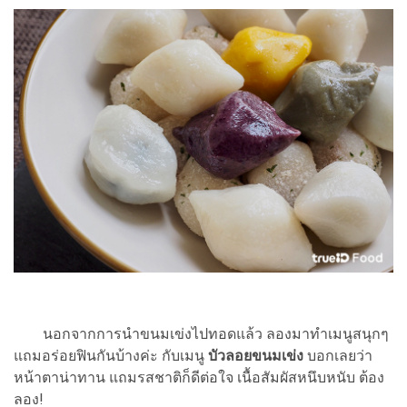
นอกจากการนำขนมเข่งไปทอดแล้ว ลองมาทำเมนูสนุกๆ
แถมอร่อยฟินกันบ้างค่ะ กับเมนู
บัวลอยขนมเข่ง
บอกเลยว่า
หน้าตาน่าทาน แถมรสชาติก็ดีต่อใจ เนื้อสัมผัสหนึบหนับ ต้อง
ลอง!