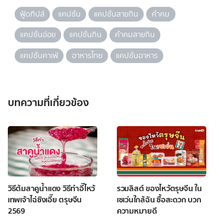
ฟู้ดทิปส์
แคปชั่น
แคปชั่นสายกิน
คำคม
แคปชั่นอ่อย
แคปชั่นกิน
คำคมสายกิน
แคปชั่นคาเฟ่
อาหารไทย
แคปชั่นอาหาร
บทความที่เกี่ยวข้อง
วิธีต้มสาคูน้ำแดง วิธีทำอี๊ไหว้
รวมลิสต์ ของไหว้ตรุษจีน ใน
เทพเจ้าไฉ่ซิงเอี๊ย ตรุษจีน
เซเว่นใกล้ฉัน ซื้อสะดวก บวก
2569
ความหมายดี