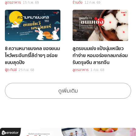
สูตรอาหาร
15 ก.พ. 69
ร้านดัง
12 ก.พ. 69
8 ความหมายมงคล ของขนม
สูตรขนมเข่ง แป้งนุ่มเหนียว
ไหว้พระจันทร์ไส้ต่างๆ อร่อย
ทำง่าย หอมอร่อยกลมกล่อม
แบบสุดปัง
รับตรุษจีน สารทจีน
ฟู้ด ทิปส์
25 ก.ย. 68
สูตรอาหาร
1 ก.ย. 68
ดูเพิ่มเติม