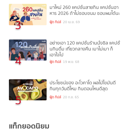
มาใหม่ 260 แคปชั่นสายกิน แคปชั่นอา
หาร 2026 ถ้าไม่ชอบขนม ชอบผมได้นะ
3
ฟู้ด ทิปส์
20 เม.ย. 69
อย่างเอา 120 แคปชั่นร้านนั่งชิล แคปชั่
นกินดื่ม เที่ยวกลางคืน เมาไม่เมา ก็
เอาใจไป
4
ฟู้ด ทิปส์
19 พ.ย. 68
ประโยชน์ของ อะโวคาโด ผลไม้ไขมันดี
กินทุกวันดีไหม กินตอนไหนดีสุด
5
ฟู้ด ทิปส์
20 ก.ย. 65
แท็กยอดนิยม