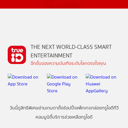
THE NEXT WORLD-CLASS SMART
ENTERTAINMENT
อีกขั้นของความบันเทิงระดับโลกตรงใจคุณ
วันนี้
ดู
สิทธิพิเศษ
อ่าน
เกม
ตาตั้ง
ช้อปปิ้ง
แพ็กเกจ
กล่องทรูไอดีทีวี
คอมมูนิตี้
บริการช่วยเหลือทรูไอดี