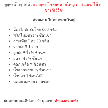
ดูสูตรเต็มๆ ได้ที่ :
แจกสูตร ไก่ทอดหาดใหญ่ ทำกินเองก็ได้ ทำ
ขายก็เวิร์ค!
ส่วนผสม ไก่ทอดหาดใหญ่
น้องไก่ติดสะโพก 600 กรัม
พริกไทยขาว ½ ช้อนชา
กระเทียมไทย 30 กลีบ
รากผักชี 1 ราก
ลูกผักชีคั่ว ½ ช้อนชา
ยี่หร่าคั่ว ½ ช้อนชา
ดอกเกลือ ¼ ช้อนชา
น้ำตาลทราย ½ ช้อนชา
น้ำปลา 1 ช้อนโต๊ะ
หอมแดงซอย ตามชอบ
🙏
ขอบคุณคลิปและข้อมูลจาก
ทำเองอร่อยจัง