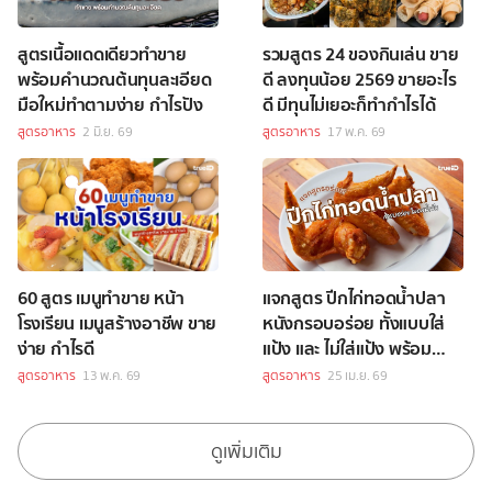
สูตรเนื้อแดดเดียวทำขาย
รวมสูตร 24 ของกินเล่น ขาย
พร้อมคำนวณต้นทุนละเอียด
ดี ลงทุนน้อย 2569 ขายอะไร
มือใหม่ทำตามง่าย กำไรปัง
ดี มีทุนไม่เยอะก็ทำกำไรได้
สูตรอาหาร
2 มิ.ย. 69
สูตรอาหาร
17 พ.ค. 69
60 สูตร เมนูทำขาย หน้า
แจกสูตร ปีกไก่ทอดน้ำปลา
โรงเรียน เมนูสร้างอาชีพ ขาย
หนังกรอบอร่อย ทั้งแบบใส่
ง่าย กำไรดี
แป้ง และ ไม่ใส่แป้ง พร้อม
เทคนิคการทอด
สูตรอาหาร
13 พ.ค. 69
สูตรอาหาร
25 เม.ย. 69
ดูเพิ่มเติม