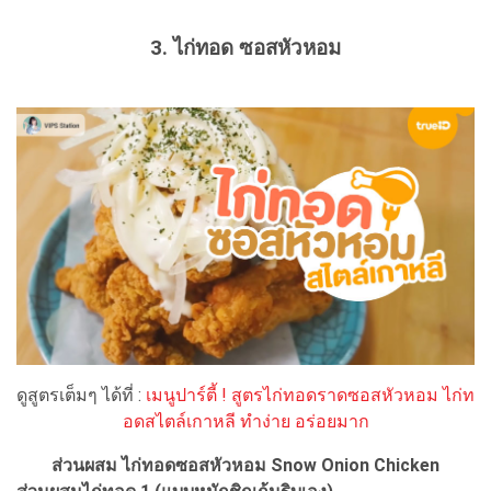
3. ไก่ทอด ซอสหัวหอม
ดูสูตรเต็มๆ ได้ที่ :
เมนูปาร์ตี้ ! สูตรไก่ทอดราดซอสหัวหอม ไก่ท
อดสไตล์เกาหลี ทำง่าย อร่อยมาก
ส่วนผสม ไก่ทอดซอสหัวหอม Snow Onion Chicken