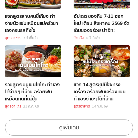
แจกสูตรลาบคนขี้เกียจ ทำ
อัปเดต ของกิน 7-11 ออก
ง่ายนัวแซ่บเหมือนแม่ครัวมา
ใหม่ เดือน สิงหาคม 2569 จัด
เองครบรสถึงใจ
เต็มของอร่อย น่าอีท!
สูตรอาหาร
3 วันที่แล้ว
ร้านดัง
4 วันที่แล้ว
รวมสูตรเมนูเมนไทโกะ ทำเอง
แจก 14 สูตรซุปมิโซะทรง
ได้ง่ายๆ ที่บ้าน อร่อยฟิน
เครื่อง อร่อยฟินเครื่องแน่น
เหมือนกินที่ญี่ปุ่น
ทำเองง่ายๆ ได้ที่บ้าน
สูตรอาหาร
23 ก.ค. 69
สูตรอาหาร
14 ก.ค. 69
ดูเพิ่มเติม