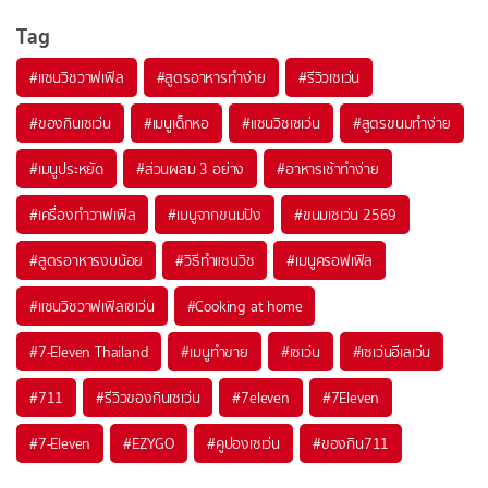
Tag
#
แซนวิชวาฟเฟิล
#
สูตรอาหารทำง่าย
#
รีวิวเซเว่น
#
ของกินเซเว่น
#
เมนูเด็กหอ
#
แซนวิชเซเว่น
#
สูตรขนมทำง่าย
#
เมนูประหยัด
#
ส่วนผสม 3 อย่าง
#
อาหารเช้าทำง่าย
#
เครื่องทำวาฟเฟิล
#
เมนูจากขนมปัง
#
ขนมเซเว่น 2569
#
สูตรอาหารงบน้อย
#
วิธีทำแซนวิช
#
เมนูครอฟเฟิล
#
แซนวิชวาฟเฟิลเซเว่น
#
Cooking at home
#
7-Eleven Thailand
#
เมนูทำขาย
#
เซเว่น
#
เซเว่นอีเลเว่น
#
711
#
รีวิวของกินเซเว่น
#
7eleven
#
7Eleven
#
7-Eleven
#
EZYGO
#
คูปองเซเว่น
#
ของกิน711