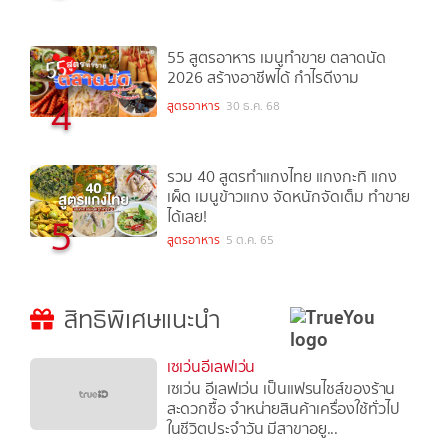
55 สูตรอาหาร เมนูทำขาย ตลาดนัด
2026 สร้างอาชีพได้ กำไรดีงาม
4
สูตรอาหาร
30 ธ.ค. 68
รวม 40 สูตรทำแกงไทย แกงกะทิ แกง
เผ็ด เมนูข้าวแกง จัดหนักจัดเต็ม ทำขาย
ได้เลย!
5
สูตรอาหาร
5 ต.ค. 65
สิทธิพิเศษแนะนำ
เซเว่นอีเลฟเว่น
เซเว่น อีเลฟเว่น เป็นแฟรนไชส์ของร้าน
สะดวกซื้อ จำหน่ายสินค้าเครื่องใช้ทั่วไป
ในชีวิตประจำวัน มีสาขาอยู...