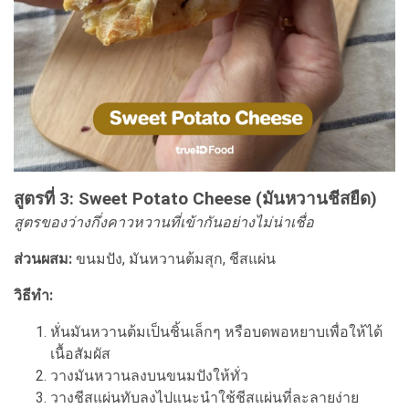
สูตรที่ 3: Sweet Potato Cheese (มันหวานชีสยืด)
สูตรของว่างกึ่งคาวหวานที่เข้ากันอย่างไม่น่าเชื่อ
ส่วนผสม:
ขนมปัง, มันหวานต้มสุก, ชีสแผ่น
วิธีทำ:
หั่นมันหวานต้มเป็นชิ้นเล็กๆ หรือบดพอหยาบเพื่อให้ได้
เนื้อสัมผัส
วางมันหวานลงบนขนมปังให้ทั่ว
วางชีสแผ่นทับลงไปแนะนำใช้ชีสแผ่นที่ละลายง่าย