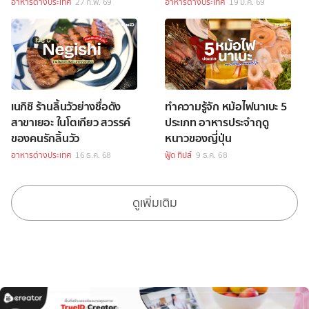
อาหารต่างประเทศ
27 ก.พ. 69
อาหารต่างประเทศ
19 ม.ค. 69
เนกิชิ ร้านลิ้นวัวย่างชื่อดัง
ทำความรู้จัก หม้อไฟนาเบะ 5
สาขาเยอะ ในโตเกียว สวรรค์
ประเภท อาหารประจำฤดู
ของคนรักลิ้นวัว
หนาวของญี่ปุ่น
อาหารต่างประเทศ
16 ธ.ค. 68
ฟู้ด ทิปส์
9 ธ.ค. 68
ดูเพิ่มเติม