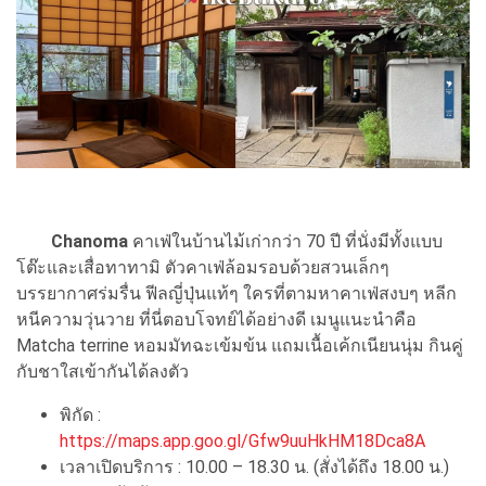
Chanoma
คาเฟ่ในบ้านไม้เก่ากว่า 70 ปี ที่นั่งมีทั้งแบบ
โต๊ะและเสื่อทาทามิ ตัวคาเฟ่ล้อมรอบด้วยสวนเล็กๆ
บรรยากาศร่มรื่น ฟีลญี่ปุ่นแท้ๆ ใครที่ตามหาคาเฟ่สงบๆ หลีก
หนีความวุ่นวาย ที่นี่ตอบโจทย์ได้อย่างดี เมนูแนะนำคือ
Matcha terrine หอมมัทฉะเข้มข้น แถมเนื้อเค้กเนียนนุ่ม กินคู่
กับชาใสเข้ากันได้ลงตัว
พิกัด :
https://maps.app.goo.gl/Gfw9uuHkHM18Dca8A
เวลาเปิดบริการ : 10.00 – 18.30 น. (สั่งได้ถึง 18.00 น.)