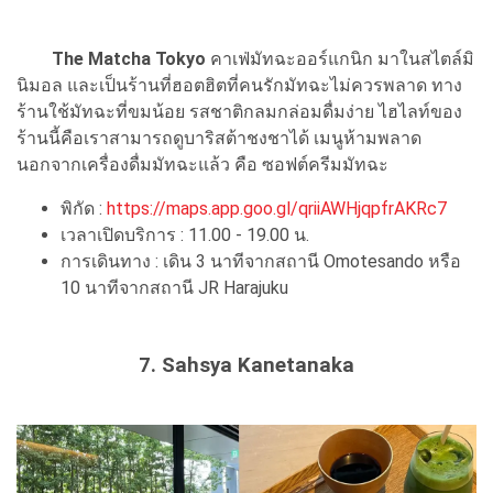
The Matcha Tokyo
คาเฟ่มัทฉะออร์แกนิก มาในสไตล์มิ
นิมอล และเป็นร้านที่ฮอตฮิตที่คนรักมัทฉะไม่ควรพลาด ทาง
ร้านใช้มัทฉะที่ขมน้อย รสชาติกลมกล่อมดื่มง่าย ไฮไลท์ของ
ร้านนี้คือเราสามารถดูบาริสต้าชงชาได้ เมนูห้ามพลาด
นอกจากเครื่องดื่มมัทฉะแล้ว คือ ซอฟต์ครีมมัทฉะ
พิกัด :
https://maps.app.goo.gl/qriiAWHjqpfrAKRc7
เวลาเปิดบริการ : 11.00 ‑ 19.00 น.
การเดินทาง : เดิน 3 นาทีจากสถานี Omotesando หรือ
10 นาทีจากสถานี JR Harajuku
7. Sahsya Kanetanaka