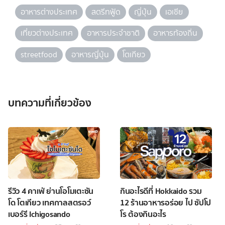
อาหารต่างประเทศ
สตรีทฟู้ด
ญี่ปุ่น
เอเชีย
เที่ยวต่างประเทศ
อาหารประจำชาติ
อาหารท้องถิ่น
streetfood
อาหารญี่ปุ่น
โตเกียว
บทความที่เกี่ยวข้อง
รีวิว 4 คาเฟ่ ย่านโอโมเตะซัน
กินอะไรดีที่ Hokkaido รวม
โด โตเกียว เทศกาลสตรอว์
12 ร้านอาหารอร่อย ไป ซัปโป
เบอร์รี Ichigosando
โร ต้องกินอะไร