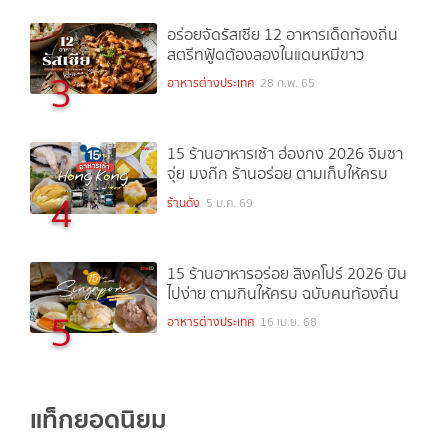
อร่อยจัดรัสเซีย 12 อาหารเด็ดท้องถิ่น
สตรีทฟู้ดต้องลองในแดนหมีขาว
3
อาหารต่างประเทศ
28 ก.พ. 65
15 ร้านอาหารเช้า ฮ่องกง 2026 จิมซา
จุ่ย มงก๊ก ร้านอร่อย ตามเก็บให้ครบ
4
ร้านดัง
5 ม.ค. 69
15 ร้านอาหารอร่อย สิงคโปร์ 2026 บิน
ไปง่าย ตามกินให้ครบ ฉบับคนท้องถิ่น
5
อาหารต่างประเทศ
16 เม.ย. 68
แท็กยอดนิยม