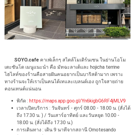
SOYO.cafe
คาเฟ่เล็กๆ สไตล์โมเดิร์นเซน ในย่านโอโม
เตะซันโด เมนูแนะนำ คือ มัทฉะลาเต้และ hojicha terrine
ไฮไลท์ของร้านคือสายฝันคนอยากเป็นบาริสต้ามาก เพราะ
ทางร้านจะให้เราเป็นคนได้เทและเบลนด์เอง ถูกใจสายถ่าย
คอนเทนต์แน่นอน
พิกัด :
https://maps.app.goo.gl/Yn6kigbG6RF4jMLV9
เวลาเปิดบริการ : วันจันทร์ ‑ ศุกร์ 08.00 ‑ 18.00 น. (สั่งได้
ถึง 17.30 น. ) / วันเสาร์อาทิตย์ และวันหยุด 10.00 ‑
18.00 น. (สั่งได้ถึง 17.30 น.)
การเดินทาง : เดิน 9 นาทีจากสถานี Omotesando