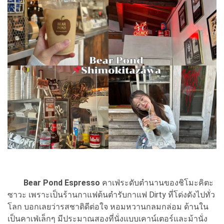
Bear Pond Espresso
คาเฟ่ระดับตำนานของชิโมะคิตะ
ซาวะ เพราะเป็นร้านกาแฟต้นตำรับกาแฟ Dirty ที่โด่งดังไปทั่ว
โลก บอกเลยว่ารสชาติดีต่อใจ หอมหวานกลมกล่อม ด้านใน
เป็นคาเฟ่เล็กๆ มีประมาณสองที่นั่งแบบเคาน์เตอร์และม้านั่ง