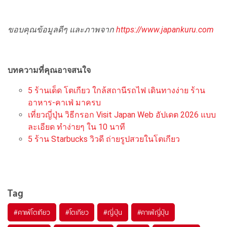
ขอบคุณข้อมูลดีๆ และภาพจาก
https://www.japankuru.com
บทความที่คุณอาจสนใจ
5 ร้านเด็ด โตเกียว ใกล้สถานีรถไฟ เดินทางง่าย ร้าน
อาหาร-คาเฟ่ มาครบ
เที่ยวญี่ปุ่น วิธีกรอก Visit Japan Web อัปเดต 2026 แบบ
ละเอียด ทำง่ายๆ ใน 10 นาที
5 ร้าน Starbucks วิวดี ถ่ายรูปสวยในโตเกียว
Tag
#
คาเฟ่โตเกียว
#
โตเกียว
#
ญี่ปุ่น
#
คาเฟ่ญี่ปุ่น