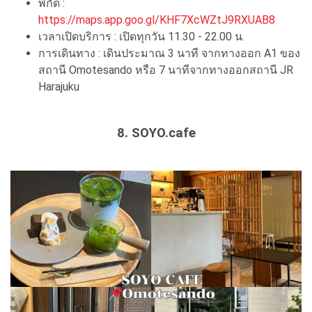
พิกัด :
https://maps.app.goo.gl/KHF7XcWZtJ9RXUAB8
เวลาเปิดบริการ : เปิดทุกวัน 11.30 - 22.00 น.
การเดินทาง : เดินประมาณ 3 นาที จากทางออก A1 ของ
สถานี Omotesando หรือ 7 นาทีจากทางออกสถานี JR
Harajuku
8. SOYO.cafe