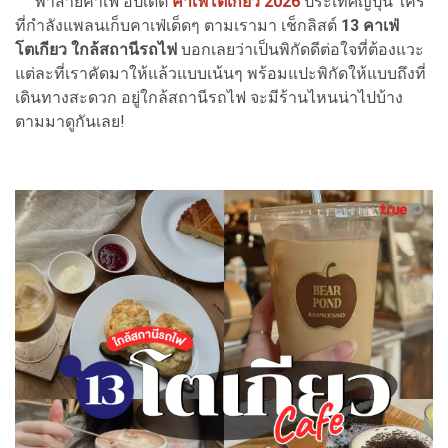
พาสายคาเฟ่ อัปเดต
คาเฟ่โตเกียว 2026
ประเทศญี่ปุ่น ใคร
ที่กำลังแพลนเก็บคาเฟ่เด็ดๆ ตามเรามา เช็กลิสต์
13 คาเฟ่
โตเกียว ใกล้สถานีรถไฟ
บอกเลยว่าเป็นพิกัดดีต่อใจที่ต้องแวะ
แต่ละที่เราคัดมาให้แล้วแบบเน้นๆ พร้อมแปะพิกัดให้แบบถึงที่
เดินทางสะดวก อยู่ใกล้สถานีรถไฟ จะมีร้านไหนน่าไปบ้าง
ตามมาดูกันเลย!