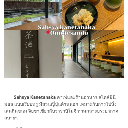
Sahsya Kanetanaka
คาเฟ่และร้านอาหาร สไตล์มินิ
มอล แบบเรียบหรู มีสวนญี่ปุ่นด้านนอก เหมาะกับการไปนั่ง
เล่นกินขนม จิบชาเขียวกับวาราบิโมจิ ท่ามกลางบรรยากาศ
สบายๆ