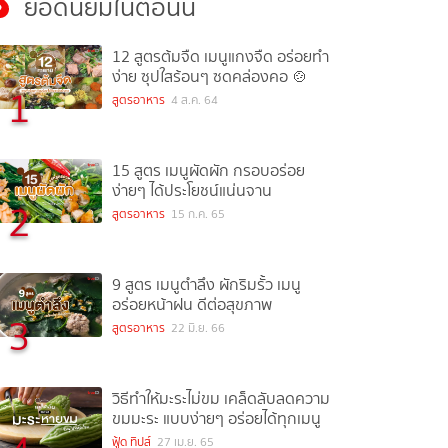
ยอดนิยมในตอนนี้
12 สูตรต้มจืด เมนูแกงจืด อร่อยทำ
ง่าย ซุปใสร้อนๆ ซดคล่องคอ 🍲
1
สูตรอาหาร
4 ส.ค. 64
15 สูตร เมนูผัดผัก กรอบอร่อย
ง่ายๆ ได้ประโยชน์แน่นจาน
2
สูตรอาหาร
15 ก.ค. 65
9 สูตร เมนูตำลึง ผักริมรั้ว เมนู
อร่อยหน้าฝน ดีต่อสุขภาพ
3
สูตรอาหาร
22 มิ.ย. 66
วิธีทำให้มะระไม่ขม เคล็ดลับลดความ
ขมมะระ แบบง่ายๆ อร่อยได้ทุกเมนู
ฟู้ด ทิปส์
27 เม.ย. 65