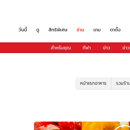
วันนี้
ดู
สิทธิพิเศษ
อ่าน
เกม
ตาตั้ง
สำหรับคุณ
กีฬา
ข่าว
ข่าว
หน้าแรกอาหาร
รวมร้า