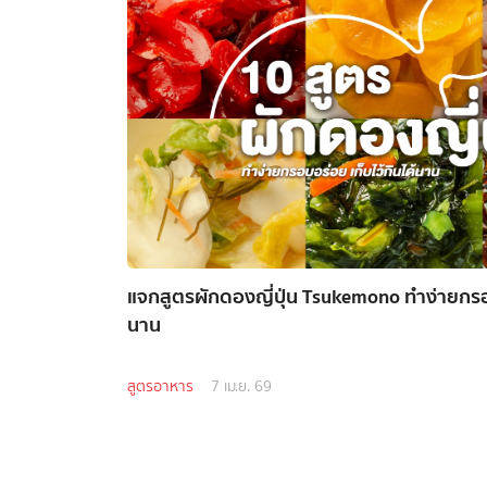
แจกสูตรผักดองญี่ปุ่น Tsukemono ทำง่ายกรอบ
นาน
สูตรอาหาร
7 เม.ย. 69