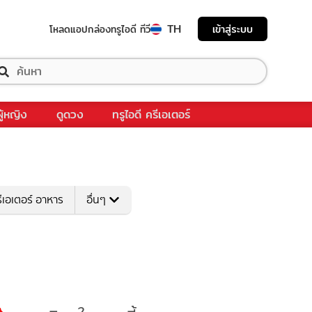
TH
เข้าสู่ระบบ
โหลดแอป
กล่องทรูไอดี ทีวี
ผู้หญิง
ดูดวง
ทรูไอดี ครีเอเตอร์
ีเอเตอร์ อาหาร
อื่นๆ