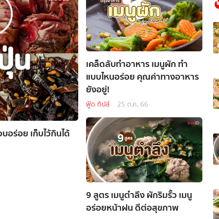
เคล็ดลับทำอาหาร เมนูผัก ทำ
แบบไหนอร่อย คุณค่าทางอาหาร
ยังอยู่!
ฟู้ด ทิปส์
25 ต.ค. 66
อร่อย เก็บไว้กินได้
9 สูตร เมนูตำลึง ผักริมรั้ว เมนู
อร่อยหน้าฝน ดีต่อสุขภาพ