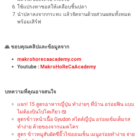
ใช้แปรงทาซอสให้เคลือบชิ้นปลา
นำปลาลงจากกระทะ แล้วจัดจานด้วยส่วนผสมทั้งหมด
พร้อมเสิร์ฟ
🙏 ขอบคุณคลิปและข้อมูลจาก
makrohorecaacademy.com
Youtube :
MakroHoReCaAcademy
บทความที่คุณอาจสนใจ
แจก! 15 สูตรอาหารญี่ปุ่น ทำง่ายๆ ที่บ้าน อร่อยฟิน แบบ
ไม่ต้องบินไปโตเกียว 🍱
สูตรข้าวหน้าเนื้อ Gyudon สไตล์ญี่ปุ่น อร่อยเข้มเต็มรส
ทำง่าย ด้วยของจากแมคโคร
สูตร ข้าวหมูสับผัดซีอิ๊วไข่ออนเซ็น เมนูอร่อยทำง่าย จ่าย