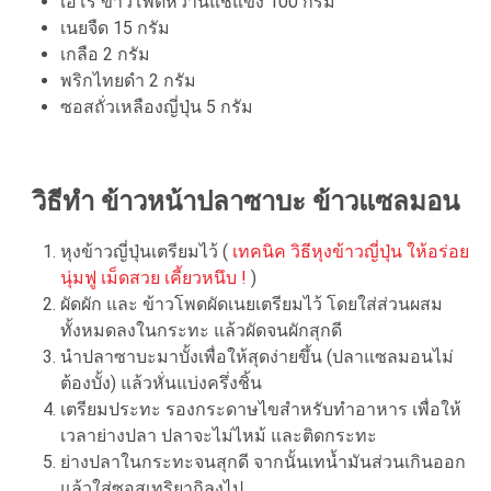
เอโร่ ข้าวโพดหวานแช่แข็ง 100 กรัม
เนยจืด 15 กรัม
เกลือ 2 กรัม
พริกไทยดำ 2 กรัม
ซอสถั่วเหลืองญี่ปุ่น 5 กรัม
วิธีทำ ข้าวหน้าปลาซาบะ ข้าวแซลมอน
หุงข้าวญี่ปุ่นเตรียมไว้ (
เทคนิค วิธีหุงข้าวญี่ปุ่น ให้อร่อย
นุ่มฟู เม็ดสวย เคี้ยวหนึบ !
)
ผัดผัก และ ข้าวโพดผัดเนยเตรียมไว้ โดยใส่ส่วนผสม
ทั้งหมดลงในกระทะ แล้วผัดจนผักสุกดี
นำปลาซาบะมาบั้งเพื่อให้สุดง่ายขึ้น (ปลาแซลมอนไม่
ต้องบั้ง) แล้วหั่นแบ่งครึ่งชิ้น
เตรียมประทะ รองกระดาษไขสำหรับทำอาหาร เพื่อให้
เวลาย่างปลา ปลาจะไม่ไหม้ และติดกระทะ
ย่างปลาในกระทะจนสุกดี จากนั้นเทน้ำมันส่วนเกินออก
แล้วใส่ซอสเทริยากิลงไป