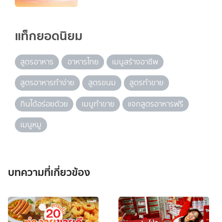
แท็กยอดนิยม
สูตรอาหาร
อาหารไทย
เมนูสร้างอาชีพ
สูตรอาหารทำง่าย
สูตรขนม
สูตรทำขาย
กินได้อร่อยด้วย
เมนูทำขาย
แจกสูตรอาหารฟรี
เมนูหมู
บทความที่เกี่ยวข้อง