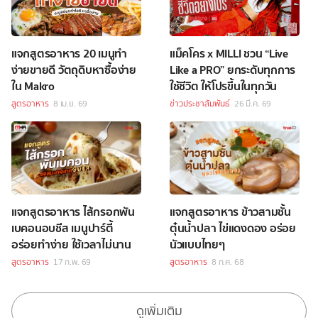
แจกสูตรอาหาร 20 เมนูทำ
แม็คโคร x MILLI ชวน “Live
ง่ายขายดี วัตถุดิบหาซื้อง่าย
Like a PRO” ยกระดับทุกการ
ใน Makro
ใช้ชีวิต ให้โปรขึ้นในทุกวัน
สูตรอาหาร
8 เม.ย. 69
ข่าวประชาสัมพันธ์
26 มี.ค. 69
แจกสูตรอาหาร ไส้กรอกพัน
แจกสูตรอาหาร ข้าวสามชั้น
เบคอนอบชีส เมนูปาร์ตี้
ตุ๋นน้ำปลา ไข่แดงดอง อร่อย
อร่อยทำง่าย ใช้เวลาไม่นาน
นัวแบบไทยๆ
สูตรอาหาร
17 ก.พ. 69
สูตรอาหาร
8 ก.ค. 68
ดูเพิ่มเติม