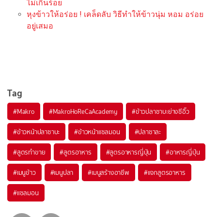
ไม่เกินร้อย
หุงข้าวให้อร่อย ! เคล็ดลับ วิธีทำให้ข้าวนุ่ม หอม อร่อย
อยู่เสมอ
Tag
#
Makro
#
MakroHoReCaAcademy
#
ข้าวปลาซาบะย่างซีอิ๊ว
#
ข้าวหน้าปลาซาบะ
#
ข้าวหน้าแซลมอน
#
ปลาซาละ
#
สูตรทำขาย
#
สูตรอาหาร
#
สูตรอาหารญี่ปุ่น
#
อาหารญี่ปุ่น
#
เมนูข้าว
#
เมนูปลา
#
เมนูสร้างอาชีพ
#
แจกสูตรอาหาร
#
แซลมอน