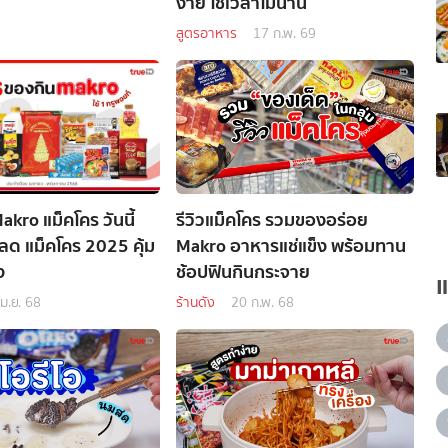
ง่าย ใช้เวลาไม่นาน
สูตรอาหาร
17 ก.พ. 69
Makro แม็คโคร วันนี้
รีวิวแม็คโคร รวมของอร่อย
ลด แม็คโคร 2025 คุ้ม
Makro อาหารแช่แข็ง พร้อมทาน
ง
ช้อปฟินกินกระจาย
เม.ย. 68
ร้านดัง
20 ก.พ. 68