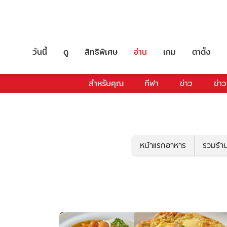
วันนี้
ดู
สิทธิพิเศษ
อ่าน
เกม
ตาตั้ง
สำหรับคุณ
กีฬา
ข่าว
ข่าว
หน้าแรกอาหาร
รวมร้า