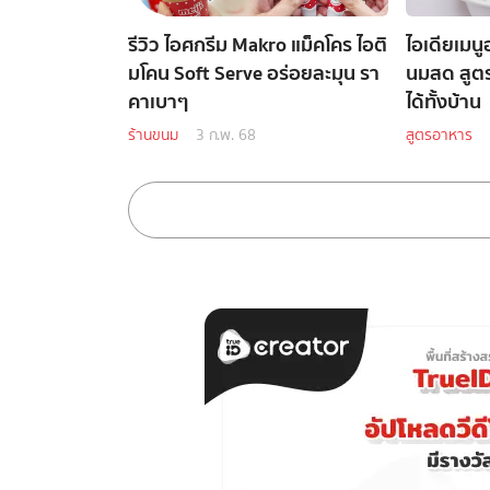
รีวิว ไอศกรีม Makro แม็คโคร ไอติ
ไอเดียเมนู
มโคน Soft Serve อร่อยละมุน รา
นมสด สูต
คาเบาๆ
ได้ทั้งบ้าน
ร้านขนม
3 ก.พ. 68
สูตรอาหาร