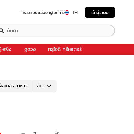
TH
เข้าสู่ระบบ
โหลดแอป
กล่องทรูไอดี ทีวี
ผู้หญิง
ดูดวง
ทรูไอดี ครีเอเตอร์
ีเอเตอร์ อาหาร
อื่นๆ