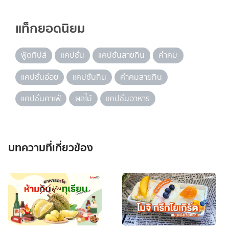
แท็กยอดนิยม
ฟู้ดทิปส์
แคปชั่น
แคปชั่นสายกิน
คำคม
แคปชั่นอ่อย
แคปชั่นกิน
คำคมสายกิน
แคปชั่นคาเฟ่
ผลไม้
แคปชั่นอาหาร
บทความที่เกี่ยวข้อง