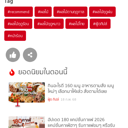
Tag
#
recommend
#
ผลไม้
#
ผลไม้ตามฤดูกาล
#
ผลไม้ฤดูฝน
#
ผลไม้ฤดูร้อน
#
ผลไม้ฤดูหนาว
#
ผลไม้ไทย
#
ฟู้ดทิปส์
#
หน้าร้อน
ยอดนิยมในตอนนี้
กินอะไรดี 160 เมนู อาหารตามสั่ง เมนู
ใหม่ๆ เลือกมาให้แล้ว สั่งตามได้เลย
1
ฟู้ด ทิปส์
18 ก.พ. 68
อัปเดต 180 แคปชั่นกาแฟ 2026
แคปชั่นคาเฟ่ฮาๆ รับกาแฟขมๆ หรือรับ