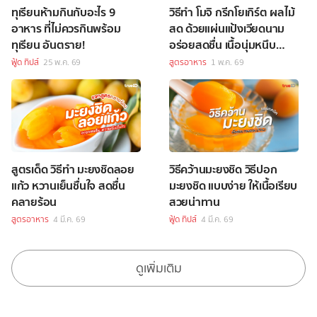
ทุเรียนห้ามกินกับอะไร 9
วิธีทำ โมจิ กรีกโยเกิร์ต ผลไม้
อาหาร ที่ไม่ควรกินพร้อม
สด ด้วยแผ่นแป้งเวียดนาม
ทุเรียน อันตราย!
อร่อยสดชื่น เนื้อนุ่มหนึบ
หนับ!
ฟู้ด ทิปส์
25 พ.ค. 69
สูตรอาหาร
1 พ.ค. 69
สูตรเด็ด วิธีทำ มะยงชิดลอย
วิธีคว้านมะยงชิด วิธีปอก
แก้ว หวานเย็นชื่นใจ สดชื่น
มะยงชิด แบบง่าย ให้เนื้อเรียบ
คลายร้อน
สวยน่าทาน
สูตรอาหาร
4 มี.ค. 69
ฟู้ด ทิปส์
4 มี.ค. 69
ดูเพิ่มเติม