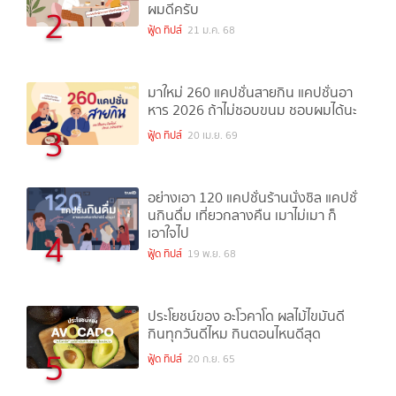
ผมดีครับ
2
ฟู้ด ทิปส์
21 ม.ค. 68
มาใหม่ 260 แคปชั่นสายกิน แคปชั่นอา
หาร 2026 ถ้าไม่ชอบขนม ชอบผมได้นะ
3
ฟู้ด ทิปส์
20 เม.ย. 69
อย่างเอา 120 แคปชั่นร้านนั่งชิล แคปชั่
นกินดื่ม เที่ยวกลางคืน เมาไม่เมา ก็
เอาใจไป
4
ฟู้ด ทิปส์
19 พ.ย. 68
ประโยชน์ของ อะโวคาโด ผลไม้ไขมันดี
กินทุกวันดีไหม กินตอนไหนดีสุด
5
ฟู้ด ทิปส์
20 ก.ย. 65