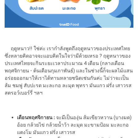
ฤดูหนาว!! ใช่ค่ะ เรากำลังพูดถึงฤดูหนาวของประเทศไทย
ซึ่งหลายคิดอาจจะแอบคิดในใจว่ามีด้วยเหรอ ? ฤดูหนาวของ
ประเทศไทยจะกินระยะเวลาประมาณ 4 เดือน (กลางเดือน
พฤศจิกายน - ต้นเดือนกุมภาพันธ์) และในช่วงนี้ก็จะผลไม้แสน
อร่อยออกมาให้เราได้ทานหลายชนิดเช่นกันค่ะ ไม่ว่าจะเป็น
ส้ม ชมพู่ สับปะรด มะละกอ ละมุด พุทรา มันแกว ฝรั่ง เสาวรส
สตรอว์เบอร์รี่ ฯลฯ
เดือนพฤศจิกายน :
จะมีเป็นองุ่น ส้มเขียวหวาน (บางมด)
อ้อย กล้วยไข่ กล้วยน้ำว้า ละมุด มะขามป้อม มะละกอ
แตงโม มันแกว ฝรั่ง เสาวรส