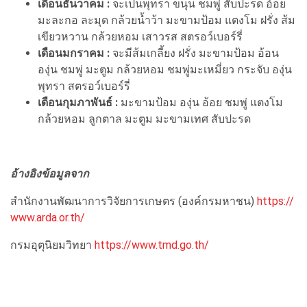
เดือนธันวาคม :
จะเป็นพุทรา ขนุน ชมพู่ สับปะรด อ้อย
มะละกอ ละมุด กล้วยน้ำว้า มะขามป้อม แตงโม ฝรั่ง ส้ม
เขียวหวาน กล้วยหอม เสาวรส สตรอว์เบอร์รี่
เดือนมกราคม :
จะมีส้มเกลี้ยง ฝรั่ง มะขามป้อม อ้อน
องุ่น ชมพู่ มะตูม กล้วยหอม ชมพู่มะเหมี่ยว กระจับ องุ่น
พุทรา สตรอว์เบอร์รี่
เดือนกุมภาพันธ์ :
มะขามป้อม องุ่น อ้อย ชมพู่ แตงโม
กล้วยหอม ลูกตาล มะตูม มะขามเทศ สับปะรด
อ้างอิงข้อมูลจาก
สำนักงานพัฒนาการวิจัยการเกษตร (องค์กรมหาชน)
https://
www.arda.or.th/
กรมอุตุนิยมวิทยา
https://www.tmd.go.th/