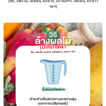
(ส้ม, แตงโม, เมลอน, มะม่วง, แก้วมังกร, เลมอน, มะนาว
ฯลฯ)