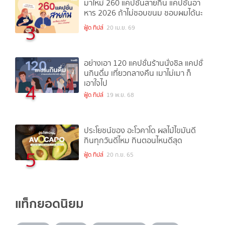
มาใหม่ 260 แคปชั่นสายกิน แคปชั่นอา
หาร 2026 ถ้าไม่ชอบขนม ชอบผมได้นะ
3
ฟู้ด ทิปส์
20 เม.ย. 69
อย่างเอา 120 แคปชั่นร้านนั่งชิล แคปชั่
นกินดื่ม เที่ยวกลางคืน เมาไม่เมา ก็
เอาใจไป
4
ฟู้ด ทิปส์
19 พ.ย. 68
ประโยชน์ของ อะโวคาโด ผลไม้ไขมันดี
กินทุกวันดีไหม กินตอนไหนดีสุด
5
ฟู้ด ทิปส์
20 ก.ย. 65
แท็กยอดนิยม