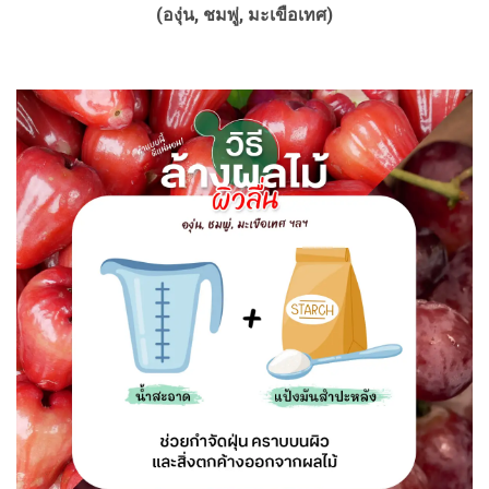
(องุ่น, ชมพู่, มะเขือเทศ)