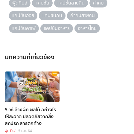
ฟู้ดทิปส์
แคปชั่น
แคปชั่นสายกิน
คำคม
แคปชั่นอ่อย
แคปชั่นกิน
คำคมสายกิน
แคปชั่นคาเฟ่
แคปชั่นอาหาร
อาหารไทย
บทความที่เกี่ยวข้อง
5 วิธี ล้างผัก ผลไม้ อย่างไร
ให้สะอาด ปลอดภัยจากสิ่ง
สกปรก สารตกค้าง
ฟู้ด ทิปส์
5 ม.ค. 64