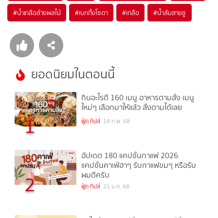
#
น้ำเกลือล้างผลไม้
#
เบกกิ้งโซดา
#
เกลือ
#
น้ำส้มสายชู
ยอดนิยมในตอนนี้
กินอะไรดี 160 เมนู อาหารตามสั่ง เมนู
ใหม่ๆ เลือกมาให้แล้ว สั่งตามได้เลย
1
ฟู้ด ทิปส์
18 ก.พ. 68
อัปเดต 180 แคปชั่นกาแฟ 2026
แคปชั่นคาเฟ่ฮาๆ รับกาแฟขมๆ หรือรับ
ผมดีครับ
2
ฟู้ด ทิปส์
21 ม.ค. 68