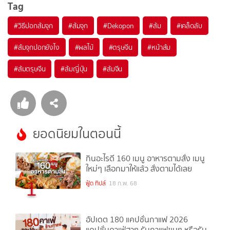
Tag
#
วิธีปอกส้มจุก
#
ส้มจุก
#
Dekopon
#
ส้ม
#
เคล็ดลับ
#
ส้มจุกปอกยังไง
#
ผลไม้
#
ตรุษจีน
#
หน้าส้ม
#
ส้มตรุษจีน
#
ส้มญี่ปุ่น
#
ส้มจีน
ยอดนิยมในตอนนี้
กินอะไรดี 160 เมนู อาหารตามสั่ง เมนู
ใหม่ๆ เลือกมาให้แล้ว สั่งตามได้เลย
1
ฟู้ด ทิปส์
18 ก.พ. 68
อัปเดต 180 แคปชั่นกาแฟ 2026
แคปชั่นคาเฟ่ฮาๆ รับกาแฟขมๆ หรือรับ