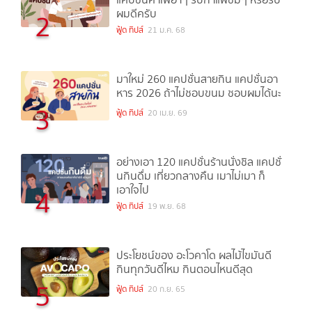
ผมดีครับ
2
ฟู้ด ทิปส์
21 ม.ค. 68
มาใหม่ 260 แคปชั่นสายกิน แคปชั่นอา
หาร 2026 ถ้าไม่ชอบขนม ชอบผมได้นะ
3
ฟู้ด ทิปส์
20 เม.ย. 69
อย่างเอา 120 แคปชั่นร้านนั่งชิล แคปชั่
นกินดื่ม เที่ยวกลางคืน เมาไม่เมา ก็
เอาใจไป
4
ฟู้ด ทิปส์
19 พ.ย. 68
ประโยชน์ของ อะโวคาโด ผลไม้ไขมันดี
กินทุกวันดีไหม กินตอนไหนดีสุด
5
ฟู้ด ทิปส์
20 ก.ย. 65