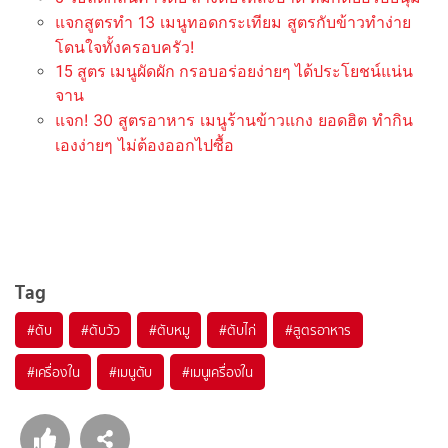
แจกสูตรทำ 13 เมนูทอดกระเทียม สูตรกับข้าวทำง่าย
โดนใจทั้งครอบครัว!
15 สูตร เมนูผัดผัก กรอบอร่อยง่ายๆ ได้ประโยชน์แน่น
จาน
แจก! 30 สูตรอาหาร เมนูร้านข้าวแกง ยอดฮิต ทำกิน
เองง่ายๆ ไม่ต้องออกไปซื้อ
Tag
#
ตับ
#
ตับวัว
#
ตับหมู
#
ตับไก่
#
สูตรอาหาร
#
เครื่องใน
#
เมนูตับ
#
เมนูเครื่องใน