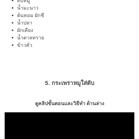
ตับหมู
น้ำมะนาว
ต้นหอม ผักชี
น้ำปลา
ผักเคียง
น้ำตาลทราย
ข้าวคั่ว
5. กระเพราหมูใส่ตับ
ดูคลิปขั้นตอนและวิธีทำ ด้านล่าง