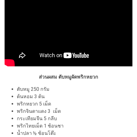
ส่วนผสม ตับหมูผัดพริกหยวก
ตับหมู 250 กรัม
ต้นหอม 3 ต้น
พริกหยวก 5 เม็ด
พริกจินดาแดง 3 เม็ด
กระเทียมจีน 5 กลีบ
พริกไทยเม็ด 1 ช้อนชา
น้ำปลา ½ ช้อนโต๊ะ