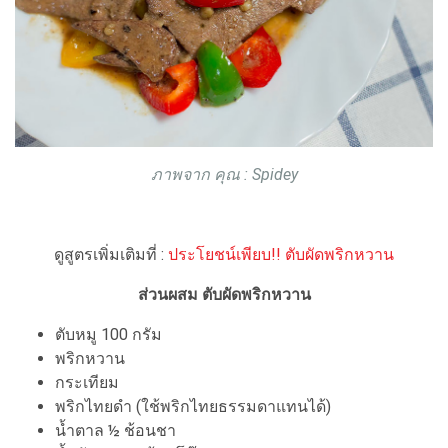
ภาพจาก คุณ : Spidey
ดูสูตรเพิ่มเติมที่ :
ประโยชน์เพียบ!! ตับผัดพริกหวาน
ส่วนผสม ตับผัดพริกหวาน
ตับหมู 100 กรัม
พริกหวาน
กระเทียม
พริกไทยดำ (ใช้พริกไทยธรรมดาแทนได้)
น้ำตาล ½ ช้อนชา