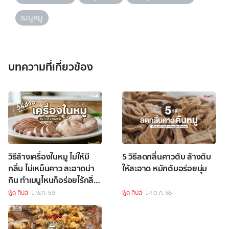
เมนูหมู
บทความที่เกี่ยวข้อง
วิธีล้างเครื่องในหมู ไม่ให้มี
5 วิธีลดกลิ่นคาวตับ ล้างตับ
กลิ่น ไม่เหม็นคาว สะอาดน่า
ให้สะอาด หมักตับอร่อยนุ่ม
กิน ทำเมนูไหนก็อร่อยไร้กลิ่น
กวนใจ
ฟู้ด ทิปส์
1 พ.ค. 69
ฟู้ด ทิปส์
14 ต.ค. 65