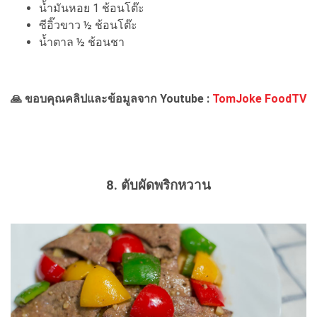
น้ำมันหอย 1 ช้อนโต๊ะ
ซีอิ๊วขาว ½ ช้อนโต๊ะ
น้ำตาล ½ ช้อนชา
🙏 ขอบคุณคลิปและข้อมูลจาก Youtube :
TomJoke FoodTV
8. ตับผัดพริกหวาน