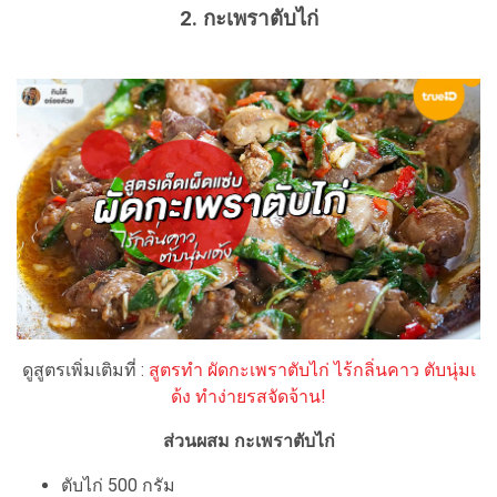
2. กะเพราตับไก่
ดูสูตรเพิ่มเติมที่ :
สูตรทำ ผัดกะเพราตับไก่ ไร้กลิ่นคาว ตับนุ่มเ
ด้ง ทำง่ายรสจัดจ้าน!
ส่วนผสม กะเพราตับไก่
ตับไก่ 500 กรัม