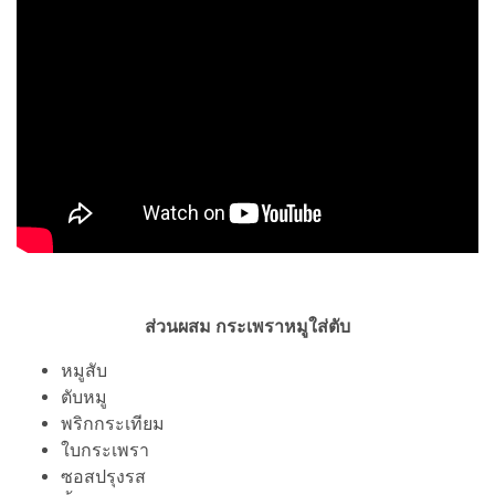
ส่วนผสม กระเพราหมูใส่ตับ
หมูสับ
ตับหมู
พริกกระเทียม
ใบกระเพรา
ซอสปรุงรส