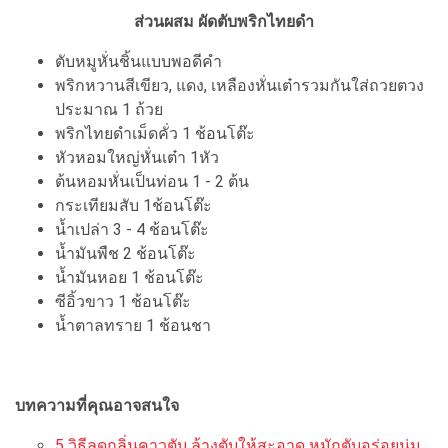
ส่วนผสม ผัดตับพริกไทยดำ
ตับหมูหั่นชิ้นแบบพอดีคำ
พริกหวานสีเขียว, แดง, เหลืองหั่นเต๋ารวมกันใส่ถวยตวง
ประมาณ 1 ถ้วย
พริกไทยดำเม็ดคั่ว 1 ช้อนโต๊ะ
หัวหอมใหญ่หั่นเต๋า 1หัว
ต้นหอมหั่นเป็นท่อน 1 - 2 ต้น
กระเทียมสับ 1ช้อนโต๊ะ
น้ำเปล่า 3 - 4 ช้อนโต๊ะ
น้ำมันพืช 2 ช้อนโต๊ะ
น้ำมันหอย 1 ช้อนโต๊ะ
ซีอิ้วขาว 1 ช้อนโต๊ะ
น้ำตาลทราย 1 ช้อนชา
บทความที่คุณอาจสนใจ
5 วิธีลดกลิ่นคาวตับ ล้างตับให้สะอาด หมักตับอร่อยนุ่ม