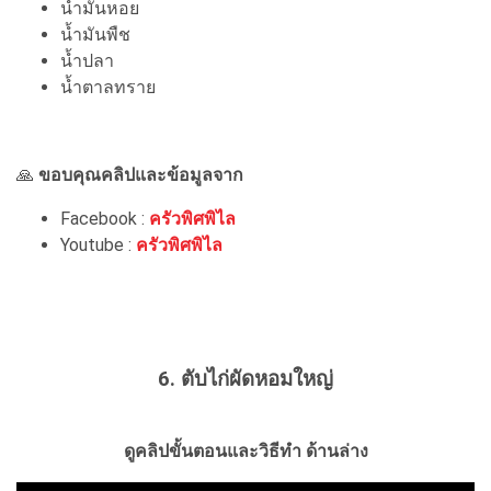
น้ำมันหอย
น้ำมันพืช
น้ำปลา
น้ำตาลทราย
🙏
ขอบคุณคลิปและข้อมูลจาก
Facebook :
ครัวพิศพิไล
Youtube :
ครัวพิศพิไล
6. ตับไก่ผัดหอมใหญ่
ดูคลิปขั้นตอนและวิธีทำ ด้านล่าง