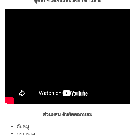
ดูคลิปขั้นตอนและวิธีทำ ด้านล่าง
ส่วนผสม ตับผัดดอกหอม
ตับหมู
ดอกหอม