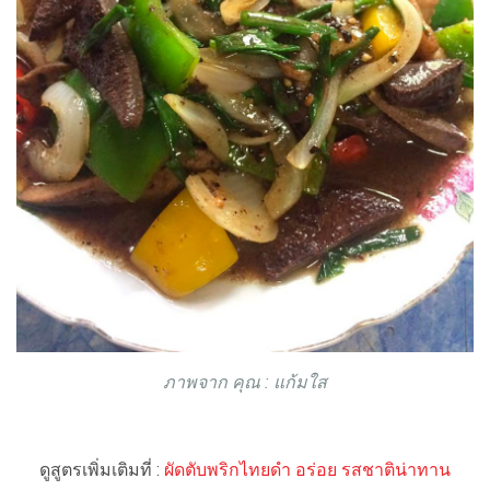
ภาพจาก คุณ : แก้มใส
ดูสูตรเพิ่มเติมที่ :
ผัดตับพริกไทยดำ อร่อย รสชาติน่าทาน