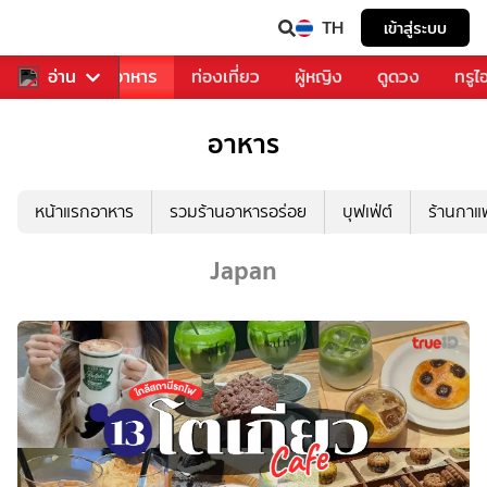
TH
เข้าสู่ระบบ
วงการเพลง
อ่าน
อาหาร
ท่องเที่ยว
ผู้หญิง
ดูดวง
ทรูไ
อาหาร
หน้าแรกอาหาร
รวมร้านอาหารอร่อย
บุฟเฟ่ต์
ร้านกา
Japan