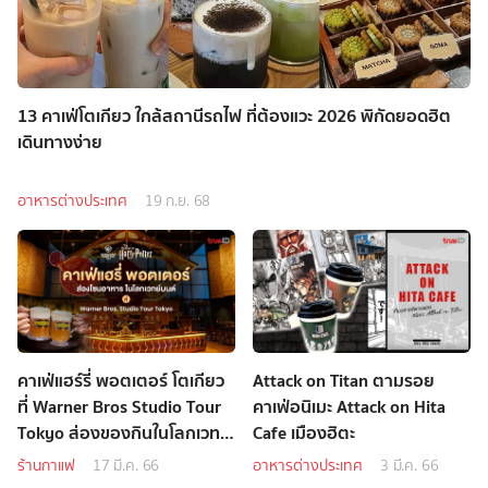
13 คาเฟ่โตเกียว ใกล้สถานีรถไฟ ที่ต้องแวะ 2026 พิกัดยอดฮิต
เดินทางง่าย
อาหารต่างประเทศ
19 ก.ย. 68
คาเฟ่แฮร์รี่ พอตเตอร์ โตเกียว
Attack on Titan ตามรอย
ที่ Warner Bros Studio Tour
คาเฟ่อนิเมะ Attack on Hita
Tokyo ส่องของกินในโลกเวทย์
Cafe เมืองฮิตะ
มนต์
ร้านกาแฟ
17 มี.ค. 66
อาหารต่างประเทศ
3 มี.ค. 66