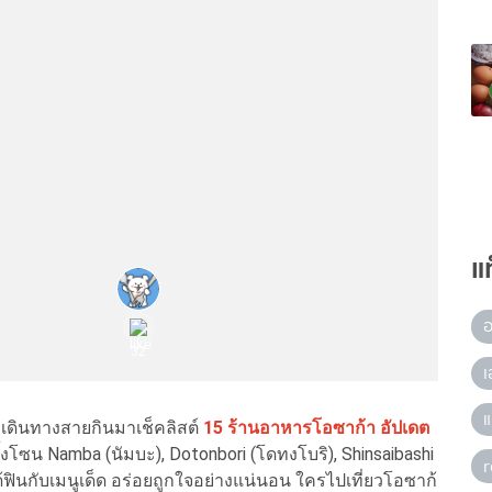
แ
อ
เ
แ
กเดินทางสายกินมาเช็คลิสต์
15 ร้านอาหารโอซาก้า อัปเดต
้งโซน Namba (นัมบะ), Dotonbori (โดทงโบริ), Shinsaibashi
้ฟินกับเมนูเด็ด อร่อยถูกใจอย่างแน่นอน ใครไปเที่ยวโอซาก้