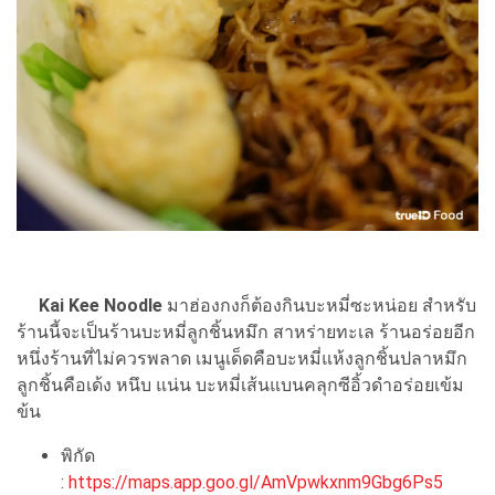
Kai Kee Noodle
มาฮ่องกงก็ต้องกินบะหมี่ซะหน่อย สำหรับ
ร้านนี้จะเป็นร้านบะหมี่ลูกชิ้นหมึก สาหร่ายทะเล ร้านอร่อยอีก
หนึ่งร้านที่ไม่ควรพลาด เมนูเด็ดคือบะหมี่แห้งลูกชิ้นปลาหมึก
ลูกชิ้นคือเด้ง หนึบ แน่น บะหมี่เส้นแบนคลุกซีอิ้วดำอร่อยเข้ม
ข้น
พิกัด
:
https://maps.app.goo.gl/AmVpwkxnm9Gbg6Ps5