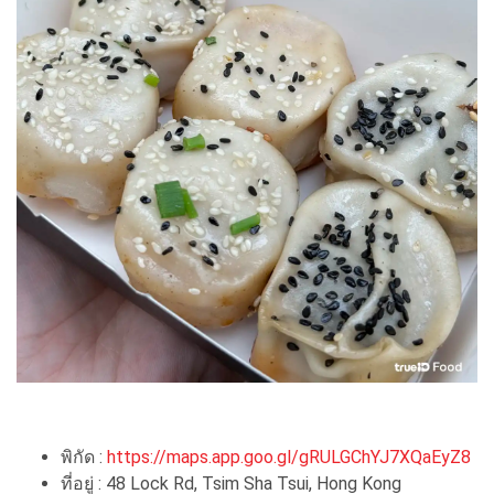
พิกัด :
https://maps.app.goo.gl/gRULGChYJ7XQaEyZ8
ที่อยู่ : 48 Lock Rd, Tsim Sha Tsui, Hong Kong