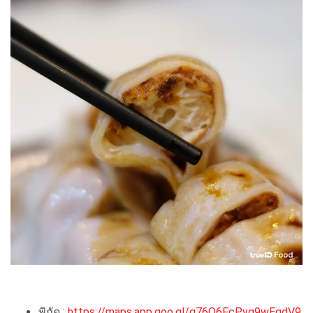
พิกัด :
https://maps.app.goo.gl/g76Q6FcPvg9wEqdV9