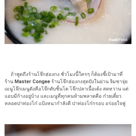
ถ้าพูดถึงร้านโจ๊กฮ่องกง ชั่วโมงนี้ใครๆ ก็ต้องชี้เป้ามาที่
ร้าน
Master Congee
ร้านโจ๊กฮ่องกงสุดปังในย่าน จิมซาจุ่ย
เมนูโจ๊กเมนูดังคือโจ๊กตับชิ้นโต โจ๊กปลาเนื้อเด้ง สดหวาน แต่
แอบมีก้างอยู่บ้าง และเมนูที่ทุกคนห้ามพลาดคือ ก๋วยเตี๋ยว
หลอดปาท่องโก๋ แป้งหนากำลังดี ปาท่องโก๋กรอบ อร่อยใจฟู