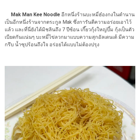
Mak Man Kee Noodle
อีกหนึ่งร้านบะหมี่ฮ๋องกงในตำนาน
เป็นอีกหนึ่งร้านจากตระกูล Mak ซึ่งการันตีความอร่อยเอาไว้
แล้ว และที่นี่ยังได้มิชลินถึง 7 ปีซ้อน เกี๊ยวกุ้งใหญ่บึ้ม กุ้งเป็นตัว
เบียดกันแน่นๆ บะหมี่ไข่ลวกมาแบบความสุกอัลเดนเต้ มีความ
กรึบ น้ำซุปร้อนถึงใจ อร่อยได้แบบไม่ต้องปรุง