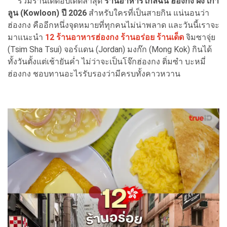
รวมร้านเด็ดอัปเดตล่าสุด
ร้านอาหารใกล้ฉัน ฮ่องกง ฝั่ง เกา
ลูน (Kowloon) ปี 2026
สำหรับใครที่เป็นสายกิน แน่นอนว่า
ฮ่องกง คืออีกหนึ่งจุดหมายที่ทุกคนไม่น่าพลาด และวันนี้เราจะ
มาแนะนำ
12 ร้านอาหารฮ่องกง ร้านอร่อย ร้านเด็ด
จิมซาจุ่ย
(Tsim Sha Tsui) จอร์แดน (Jordan) มงก๊ก (Mong Kok) กินได้
ทั้งวันตั้งแต่เช้ายันค่ำ ไม่ว่าจะเป็นโจ๊กฮ่องกง ติ่มซำ บะหมี่
ฮ่องกง ชอบทานอะไรรับรองว่ามีครบทั้งคาวหวาน