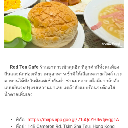
Red Tea Cafe
ร้านอาหารเช้าสุดฮิต ที่ลูกค้ามีทั้งคนท้อง
ถิ่นและนักท่องเที่ยว เมนูอาหารเช้ามีให้เลือกหลายสไตล์ แวะ
มาทานได้ทั้งวันตั้งแต่เช้ายันค่ำ ชานมฮ่องกงคือดีมากถ้าสั่ง
แบบเย็นจะปรุงรสหวานมาเลย แตถ้าสั่งแบบร้อนจะต้องใส่
น้ำตาลเพิ่มเอง
พิกัด :
https://maps.app.goo.gl/71uQcYH4wtjivqg1A
ที่อยู่ : 14B Cameron Rd, Tsim Sha Tsui, Hong Kong