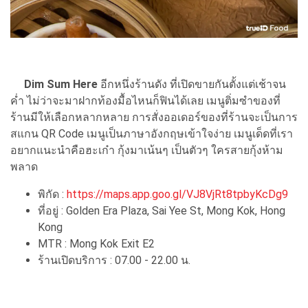
Dim Sum Here
อีกหนึ่งร้านดัง ที่เปิดขายกันตั้งแต่เช้าจน
ค่ำ ไม่ว่าจะมาฝากท้องมื้อไหนก็ฟินได้เลย เมนูติ่มซำของที่
ร้านมีให้เลือกหลากหลาย การสั่งออเดอร์ของที่ร้านจะเป็นการ
สแกน QR Code เมนูเป็นภาษาอังกฤษเข้าใจง่าย เมนูเด็ดที่เรา
อยากแนะนำคือฮะเก๋า กุ้งมาเน้นๆ เป็นตัวๆ ใครสายกุ้งห้าม
พลาด
พิกัด :
https://maps.app.goo.gl/VJ8VjRt8tpbyKcDg9
ที่อยู่ : Golden Era Plaza, Sai Yee St, Mong Kok, Hong
Kong
MTR : Mong Kok Exit E2
ร้านเปิดบริการ : 07.00 - 22.00 น.