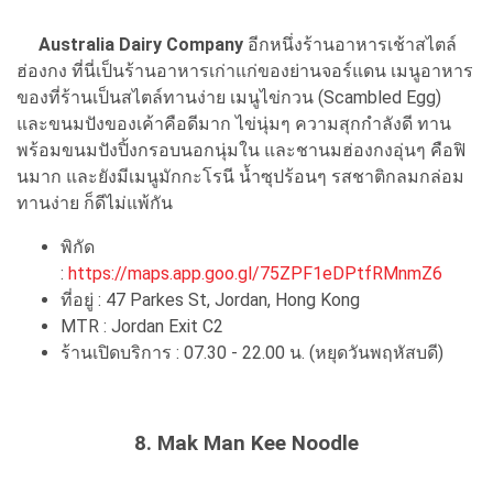
Australia Dairy Company
อีกหนึ่งร้านอาหารเช้าสไตล์
ฮ่องกง ที่นี่เป็นร้านอาหารเก่าแก่ของย่านจอร์แดน เมนูอาหาร
ของที่ร้านเป็นสไตล์ทานง่าย เมนูไข่กวน (Scambled Egg)
และขนมปังของเค้าคือดีมาก ไข่นุ่มๆ ความสุกกำลังดี ทาน
พร้อมขนมปังปิ้งกรอบนอกนุ่มใน และชานมฮ่องกงอุ่นๆ คือฟิ
นมาก และยังมีเมนูมักกะโรนี น้ำซุปร้อนๆ รสชาติกลมกล่อม
ทานง่าย ก็ดีไม่แพ้กัน
พิกัด
:
https://maps.app.goo.gl/75ZPF1eDPtfRMnmZ6
ที่อยู่ : 47 Parkes St, Jordan, Hong Kong
MTR : Jordan Exit C2
ร้านเปิดบริการ : 07.30 - 22.00 น. (หยุดวันพฤหัสบดี)
8. Mak Man Kee Noodle