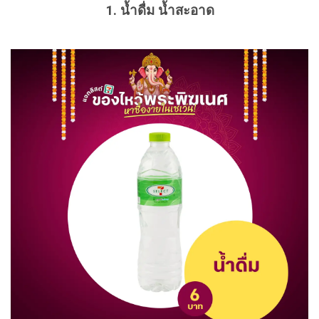
1. น้ำดื่ม น้ำสะอาด