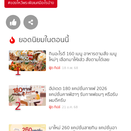
#
ของไหว้พระพิฆเนศมีอะไรบ้าง
ยอดนิยมในตอนนี้
กินอะไรดี 160 เมนู อาหารตามสั่ง เมนู
ใหม่ๆ เลือกมาให้แล้ว สั่งตามได้เลย
1
ฟู้ด ทิปส์
18 ก.พ. 68
อัปเดต 180 แคปชั่นกาแฟ 2026
แคปชั่นคาเฟ่ฮาๆ รับกาแฟขมๆ หรือรับ
ผมดีครับ
2
ฟู้ด ทิปส์
21 ม.ค. 68
มาใหม่ 260 แคปชั่นสายกิน แคปชั่นอา