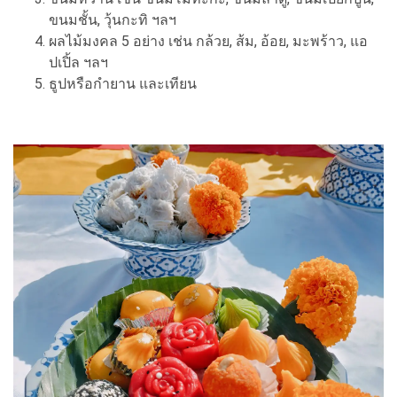
ขนมชั้น, วุ้นกะทิ ฯลฯ
ผลไม้มงคล 5 อย่าง เช่น กล้วย, ส้ม, อ้อย, มะพร้าว, แอ
ปเปิ้ล ฯลฯ
ธูปหรือกำยาน และเทียน