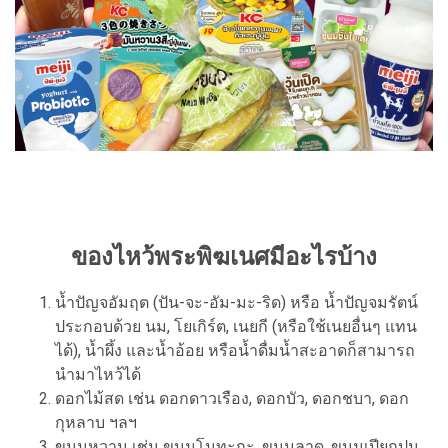
ของไหว้พระพิฆเนศมีอะไรบ้าง
น้ำปัญจอัมฤต (ปัน-จะ-อัม-มะ-ริด) หรือ น้ำปัญจมรัตน์
ประกอบด้วย นม, โยเกิร์ต, เนยกี (หรือใช้เนยอื่นๆ แทน
ได้), น้ำผึ้ง และน้ำอ้อย หรือน้ำดื่มน้ำสะอาดก็สามารถ
นำมาไหว้ได้
ดอกไม้สด เช่น ดอกดาวเรือง, ดอกบัว, ดอกชบา, ดอก
กุหลาบ ฯลฯ
ขนมหวาน เช่น ขนมโมทะกะ, ขนมลาดู, ขนมเปียกปูน,