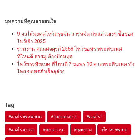
บทความที่คุณอาจสนใจ
9 ผลไม้มงคลไหว้ตรุษจีน สารทจีน กินแล้วเฮงๆ ซื้อของ
ไหว้เจ้า 2025
รวมงาน คเณศจตุรถี 2568 ไหว้ขอพร พระพิฆเนศ
ที่ไหนดี สายมู ต้องปักหมุด
ไหว้พระพิฆเนศ ที่ไหนดี ? ขอพร 10 ศาลพระพิฆเนศ ทั่ว
ไทย ขอพรสำเร็จลุล่วง
Tag
#
ของไหว้พระพิฆเนศ
#
วันคเณศจตุรถี
#
ของไหว้
#
ของไหว้มงคล
#
คเณศจตุรถี
#
ganesha
#
ไหว้พระพิฆเนศ