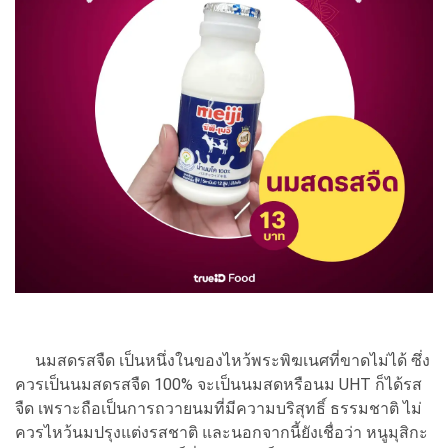
นมสดรสจืด เป็นหนึ่งในของไหว้พระพิฆเนศที่ขาดไม่ได้ ซึ่ง
ควรเป็นนมสดรสจืด 100% จะเป็นนมสดหรือนม UHT ก็ได้รส
จืด เพราะถือเป็นการถวายนมที่มีความบริสุทธิ์ ธรรมชาติ ไม่
ควรไหว้นมปรุงแต่งรสชาติ และนอกจากนี้ยังเชื่อว่า หนูมุสิกะ