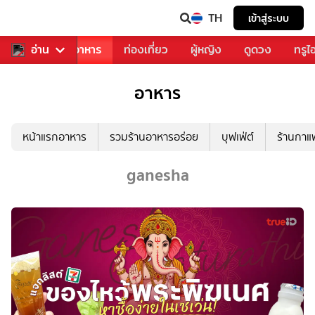
TH
เข้าสู่ระบบ
วงการเพลง
อ่าน
อาหาร
ท่องเที่ยว
ผู้หญิง
ดูดวง
ทรูไ
อาหาร
หน้าแรกอาหาร
รวมร้านอาหารอร่อย
บุฟเฟ่ต์
ร้านกา
ganesha