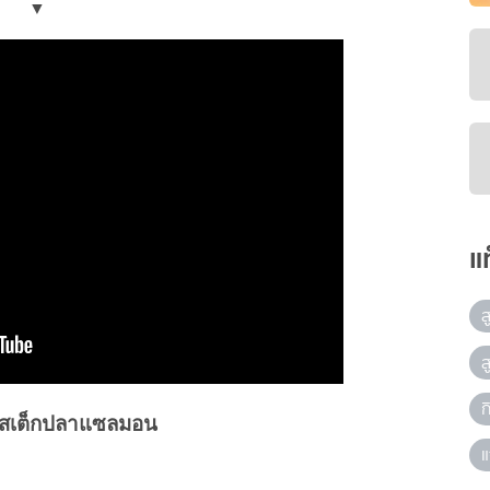
▼
แ
ส
ส
ก
 สเต็กปลาแซลมอน
แ