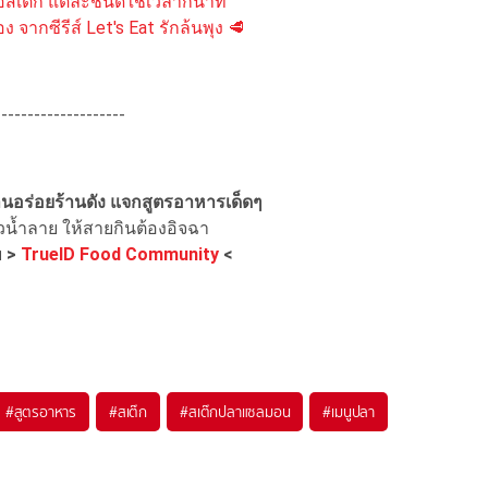
สเต๊ก แต่ละชนิดใช้เวลากี่นาที
ง จากซีรีส์ Let's Eat รักล้นพุง 🥩
--------------------
ร้านอร่อยร้านดัง แจกสูตรอาหารเด็ดๆ
่วน้ำลาย ให้สายกินต้องอิจฉา
ย
>
TrueID Food Community
<
#
สูตรอาหาร
#
สเต๊ก
#
สเต๊กปลาแซลมอน
#
เมนูปลา