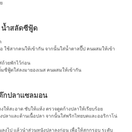
าย
 น้ำสลัดซีฟู้ด
ด
อ ใช้สากคนให้เข้ากัน จากนั้นใส่น้ำตาลปี๊ป คนผสมให้เข้า
ถ้วยพักไว้ก่อน
้มซีฟู้ดใส่ลงมายองเนส คนผสมให้เข้ากัน
สเต๊กปลาแซลมอน
ห้สะอาด ซับให้แห้ง ตรวจดูดก้างปลาให้เรียบร้อย
ังปลาและด้านเนื้อปลา จากนั้นใส่พริกไทยบดและออริกาโน่
ลงไป แล้วนำส่วนหนังปลาลงก่อน เพื่อให้สุกกรอบ ระดับ