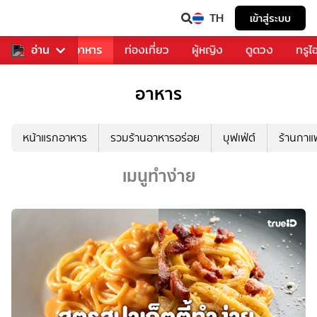
TH
เข้าสู่ระบบ
วงการเพลง
อ่าน
อาหาร
ท่องเที่ยว
ผู้หญิง
ดูดวง
ทรูไ
อาหาร
หน้าแรกอาหาร
รวมร้านอาหารอร่อย
บุฟเฟ่ต์
ร้านกา
เมนูทำง่าย