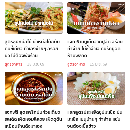
สูตรซุปหน่อไม้ ยำหน่อไม้ฉบับ
แจก 6 เมนูเด็ดจากปูอัด อร่อย
คนขี้เกียจ ทำเองง่ายๆ อร่อย
ทำง่าย ไม่ซ้ำจำเจ คนรักปูอัด
นัว ไม่ต้องพึ่งร้าน
ห้ามพลาด
สูตรอาหาร
18 มิ.ย. 69
สูตรอาหาร
15 มิ.ย. 69
แจกฟรี สูตรพริกป่นก๋วยเตี๋ยว
แจกสูตรประหยัดซุปมะเขือ ป่น
รสเด็ด เผ็ดหอมสีสวย เผ็ดดุดัน
มะเขือ เมนูบ้านๆ ทำง่าย แซ่บ
เหมือนร้านดังมาเอง
จนต้องเบิ้ลข้าว