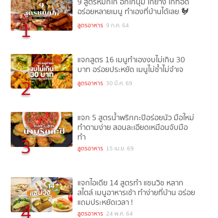
9 สูตรหมักไก่ อกไก่นุ่ม ไก่ย่าง ไก่ทอด
อร่อยหลายเมนู ทำเองที่บ้านได้เลย 🐓
1
สูตรอาหาร
9 ก.ค. 64
แจกสูตร 16 เมนูทำเองงบไม่เกิน 30
บาท อร่อยประหยัด เมนูไม่ซ้ำไม่จำเจ
2
สูตรอาหาร
30 มี.ค. 69
แจก 5 สูตรน้ำพริกกะปิอร่อยนัว มือใหม่
ทำตามง่าย สอนละเอียดเหมือนจับมือ
ทำ
3
สูตรอาหาร
15 เม.ย. 69
แจกไอเดีย 14 สูตรทำ แซนวิช หลาก
สไตล์ เมนูอาหารเช้า ทำง่ายที่บ้าน อร่อย
แถมประหยัดเวลา !
4
สูตรอาหาร
24 พ.ค. 64