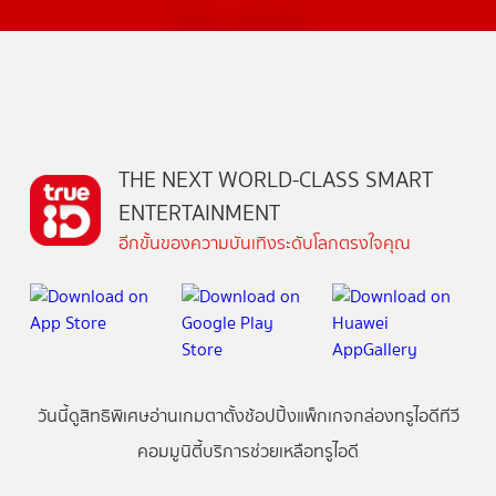
THE NEXT WORLD-CLASS SMART
ENTERTAINMENT
อีกขั้นของความบันเทิงระดับโลกตรงใจคุณ
วันนี้
ดู
สิทธิพิเศษ
อ่าน
เกม
ตาตั้ง
ช้อปปิ้ง
แพ็กเกจ
กล่องทรูไอดีทีวี
คอมมูนิตี้
บริการช่วยเหลือทรูไอดี