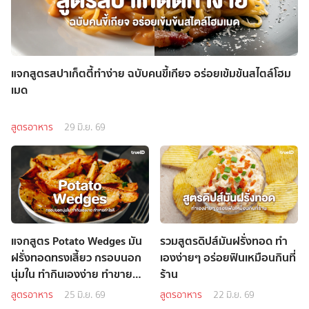
แจกสูตรสปาเก็ตตี้ทำง่าย ฉบับคนขี้เกียจ อร่อยเข้มข้นสไตล์โฮม
เมด
สูตรอาหาร
29 มิ.ย. 69
แจกสูตร Potato Wedges มัน
รวมสูตรดิปส์มันฝรั่งทอด ทำ
ฝรั่งทอดทรงเสี้ยว กรอบนอก
เองง่ายๆ อร่อยฟินเหมือนกินที่
นุ่มใน ทำกินเองง่าย ทำขาย
ร้าน
กำไรดี
สูตรอาหาร
25 มิ.ย. 69
สูตรอาหาร
22 มิ.ย. 69