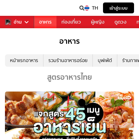
TH
เข้าสู่ระบบ
สารวงการเพลง
อ่าน
อาหาร
ท่องเที่ยว
ผู้หญิง
ดูดวง
ท
อาหาร
หน้าแรกอาหาร
รวมร้านอาหารอร่อย
บุฟเฟ่ต์
ร้านกา
สูตรอาหารไทย