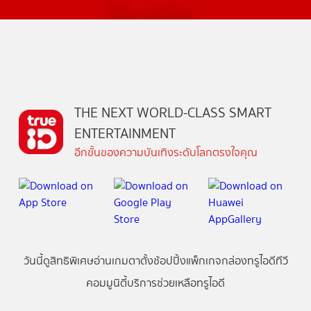
THE NEXT WORLD-CLASS SMART
ENTERTAINMENT
อีกขั้นของความบันเทิงระดับโลกตรงใจคุณ
วันนี้
ดู
สิทธิพิเศษ
อ่าน
เกม
ตาตั้ง
ช้อปปิ้ง
แพ็กเกจ
กล่องทรูไอดีทีวี
คอมมูนิตี้
บริการช่วยเหลือทรูไอดี