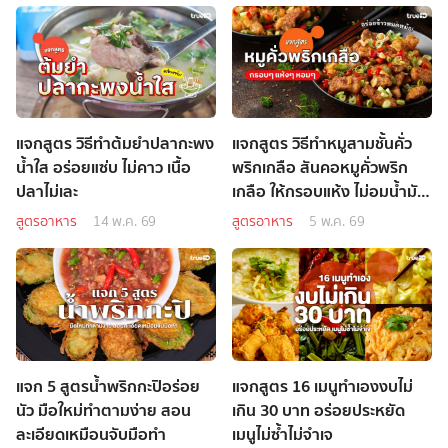
แจกสูตร วิธีทำต้มยำปลากะพง
แจกสูตร วิธีทำหมูสามชั้นคั่ว
น้ำใส อร่อยแซ่บ ไม่คาว เนื้อ
พริกเกลือ สันคอหมูคั่วพริก
ปลาไม่เละ
เกลือ ให้กรอบแห้ง ไม่อมน้ำมัน
อร่อยข้าวหมดหม้อ!
สูตรอาหาร
14 พ.ค. 69
สูตรอาหาร
5 พ.ค. 69
แจก 5 สูตรน้ำพริกกะปิอร่อย
แจกสูตร 16 เมนูทำเองงบไม่
นัว มือใหม่ทำตามง่าย สอน
เกิน 30 บาท อร่อยประหยัด
ละเอียดเหมือนจับมือทำ
เมนูไม่ซ้ำไม่จำเจ