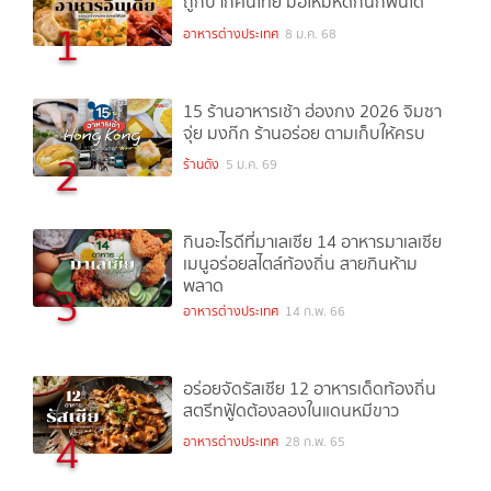
ถูกปากคนไทย มือใหม่หัดกินก็ฟินได้
1
อาหารต่างประเทศ
8 ม.ค. 68
15 ร้านอาหารเช้า ฮ่องกง 2026 จิมซา
จุ่ย มงก๊ก ร้านอร่อย ตามเก็บให้ครบ
2
ร้านดัง
5 ม.ค. 69
กินอะไรดีที่มาเลเซีย 14 อาหารมาเลเซีย
เมนูอร่อยสไตล์ท้องถิ่น สายกินห้าม
พลาด
3
อาหารต่างประเทศ
14 ก.พ. 66
อร่อยจัดรัสเซีย 12 อาหารเด็ดท้องถิ่น
สตรีทฟู้ดต้องลองในแดนหมีขาว
4
อาหารต่างประเทศ
28 ก.พ. 65