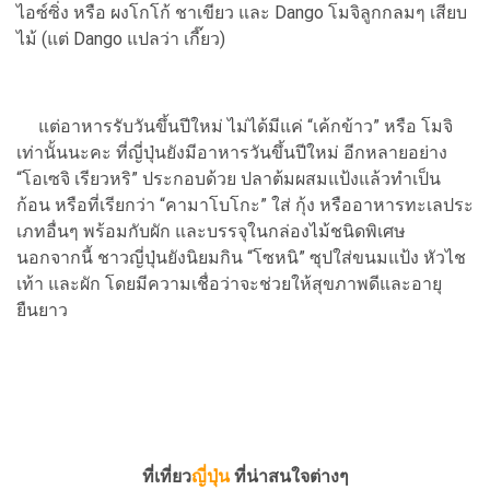
ไอซ์ซิ่ง หรือ ผงโกโก้ ชาเขียว และ Dango โมจิลูกกลมๆ เสียบ
ไม้ (แต่ Dango แปลว่า เกี๊ยว)
แต่อาหารรับวันขึ้นปีใหม่ ไม่ได้มีแค่ “เค้กข้าว” หรือ โมจิ
เท่านั้นนะคะ ที่ญี่ปุ่นยังมีอาหารวันขึ้นปีใหม่ อีกหลายอย่าง
“โอเซจิ เรียวหริ” ประกอบด้วย ปลาต้มผสมแป้งแล้วทำเป็น
ก้อน หรือที่เรียกว่า “คามาโบโกะ” ใส่ กุ้ง หรืออาหารทะเลประ
เภทอื่นๆ พร้อมกับผัก และบรรจุในกล่องไม้ชนิดพิเศษ
นอกจากนี้ ชาวญี่ปุ่นยังนิยมกิน “โซหนิ” ซุปใส่ขนมแป้ง หัวไช
เท้า และผัก โดยมีความเชื่อว่าจะช่วยให้สุขภาพดีและอายุ
ยืนยาว
ที่เที่ยว
ญี่ปุ่น
ที่น่าสนใจต่างๆ