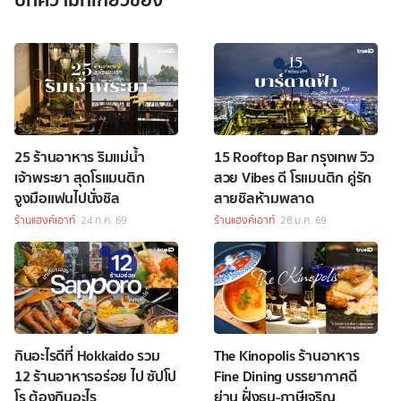
25 ร้านอาหาร ริมแม่น้ำ
15 Rooftop Bar กรุงเทพ วิว
เจ้าพระยา สุดโรแมนติก
สวย Vibes ดี โรแมนติก คู่รัก
จูงมือแฟนไปนั่งชิล
สายชิลห้ามพลาด
ร้านแฮงค์เอาท์
24 ก.ค. 69
ร้านแฮงค์เอาท์
28 ม.ค. 69
กินอะไรดีที่ Hokkaido รวม
The Kinopolis ร้านอาหาร
12 ร้านอาหารอร่อย ไป ซัปโป
Fine Dining บรรยากาศดี
โร ต้องกินอะไร
ย่าน ฝั่งธน-ภาษีเจริญ