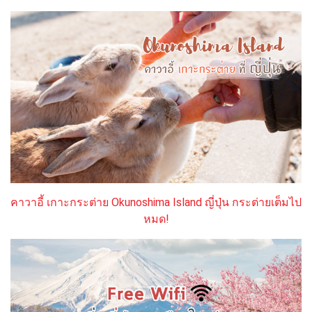
คาวาอี้ เกาะกระต่าย Okunoshima Island ญี่ปุ่น กระต่ายเต็มไป
หมด!