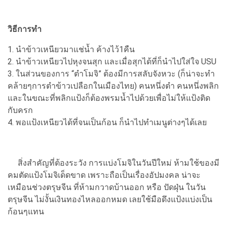
วิธีการทำ
1. นำข้าวเหนียวมาแช่น้ำ ค้างไว้1คืน
2. นำข้าวเหนียวไปหุงจนสุก และเมื่อสุกได้ที่ก็นำไปใส่ใจ USU
3. ในส่วนของการ “ตำโมจิ” ต้องมีการสลับจังหวะ (ก็น่าจะทำ
คล้ายๆการตำข้าวเปลือกในเมืองไทย) คนหนึ่งตำ คนหนึ่งพลิก
และในขณะที่พลิกแป้งก็ต้องพรมน้ำไปด้วยเพื่อไม่ให้แป้งติด
กับครก
4. พอแป้งเหนียวได้ที่จนเป็นก้อน ก็นำไปทำเมนูต่างๆได้เลย
สิ่งสำคัญที่ต้องระวัง การแบ่งโมจิในวันปีใหม่ ห้ามใช้ของมี
คมตัดแป้งโมจิเด็ดขาด เพราะถือเป็นเรื่องอัปมงคล น่าจะ
เหมือนช่วงตรุษจีน ที่ห้ามกวาดบ้านออก หรือ ปัดฝุ่น ในวัน
ตรุษจีน ไม่งั้นเงินทองไหลออกหมด เลยใช้มือดึงแป้งแบ่งเป็น
ก้อนๆแทน