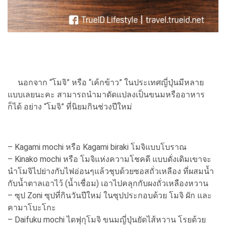
นอกจาก “โมจิ” หรือ “เค้กข้าว” ในประเทศญี่ปุ่นมีหลาย
แบบเลยนะคะ สามารถนำมาดัดแปลงเป็นขนมหรืออาหาร
ก็ได้ อย่าง “โมจิ” ที่นิยมกินช่วงปีใหม่
– Kagami mochi หรือ Kagami biraki โมจิแบบโบราณ
– Kinako mochi หรือ โมจิแห่งความโชคดี แบบดั่งเดิมเขาจะ
นำโมจิไปย่างกับไฟอ่อนๆแล้วชุบด้วยซอสถั่วเหลือง ที่ผสมน้ำ
กับน้ำตาลเอาไว้ (น้ำเชื่อม) เอาไปคลุกกับผงถั่วเหลืองหวาน
– ซุป Zoni ซุปที่กินวันปีใหม่ ในซุปประกอบด้วย โมจิ ผัก และ
คามาโบะโกะ
– Daifuku mochi ไดฟุกุโมจิ ขนมญี่ปุ่นยัดไส้หวาน โรยด้วย