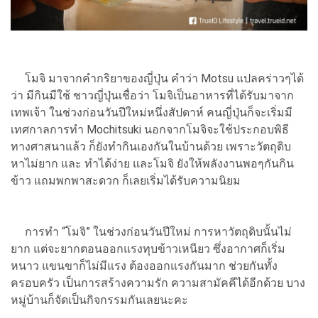
โมจิ มาจากคำกริยาของญี่ปุ่น คำว่า Motsu แปลคร่าวๆได้
ว่า มีกินมีใช้ ชาวญี่ปุ่นเชื่อว่า โมจิเป็นอาหารที่ได้รับมาจาก
เทพเจ้า ในช่วงก่อนวันปีใหม่หนึ่งสัปดาห์ คนญี่ปุ่นก็จะเริ่มมี
เทศกาลการทำ Mochitsuki นอกจากโมจิจะใช้ประกอบพิธี
ทางศาสนาแล้ว ก็ยังทำกินเองกันในบ้านด้วย เพราะวัตถุดิบ
หาไม่ยาก และ ทำได้ง่าย และโมจิ ยังให้พลังงานพอๆกันกิน
ข้าว แถมพกพาสะดวก ก็เลยเริ่มได้รับความนิยม
การทำ “โมจิ” ในช่วงก่อนวันปีใหม่ การหาวัตถุดิบนั้นไม่
ยาก แต่จะยากตอนออกแรงทุบข้าวเหนียว ซึ่งอากาศก็เริ่ม
หนาว แขนขาก็ไม่มีแรง ต้องออกแรงกันมาก ช่วยกันทั้ง
ครอบครัว เป็นการสร้างความรัก ความสามัคคีได้อีกด้วย บาง
หมู่บ้านก็จัดเป็นกิจกรรมกันเลยนะคะ