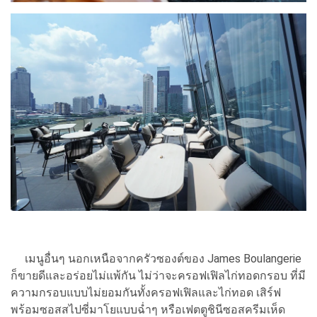
เมนูอื่นๆ นอกเหนือจากครัวซองต์ของ James Boulangerie
ก็ขายดีและอร่อยไม่แพ้กัน ไม่ว่าจะครอฟเฟิลไก่ทอดกรอบ ที่มี
ความกรอบแบบไม่ยอมกันทั้งครอฟเฟิลและไก่ทอด เสิร์ฟ
พร้อมซอสสไปซี่มาโยแบบฉ่ำๆ หรือเฟตตูชินีซอสครีมเห็ด