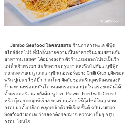
Jumbo Seafood ไอคอนสยาม
ร้านอาหารทะเล ซีฟู้ด
สไตล์สิงคโปร์ ที่มีกลิ่นอายความเป็นอาหารจีนผสมผสานกับ
อาหารทะเลสดๆ ได้อย่างลงตัว ตัวร้านมองออกไปจะเป็นวิว
แม่น้ำเจ้าพระยา สัมผัสความหรูหรา และฟินไปกับเมนูซีฟู้ด
หลากหลายเมนู และเมนูซิกเนอเจอร์อย่าง Chilli Crab ปูผัดซอส
พริก ปูเป็นๆ ไซส์บิ๊ก ก้ามโตๆ ผัดกับซอสพริกสูตรพิเศษของที่
ร้าน ทานพร้อมหมั่นโถวทอดกรอบนอกนุ่มใน อร่อยเพลินได้
ทั้งครอบครัว และยังมีเมนู Live Prawns Fried with Cereal
หรือ กุ้งทอดคลุกซีเรียล ทางร้านเลือกใช้กุ้งไซส์ใหญ่ ทอด
กรอบมาทั้งเปลือก คลุกเคล้าด้วยซีเรียลชั้นดี ฉบับ Jumbo
Seafood บอกเลยว่ารสชาติอร่อยมาก หวานๆ เค็มๆ กรุบ
กรอบ โดนใจ