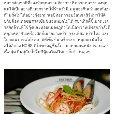
หลายสัญชาติที่รองรับทุกความต้องการที่หลากหลายของทุก
คนได้เป็นอย่างดี นอกจากนี้ที่ร้านยังมีเมนูของกินเล่นยอดนิยม
ที่ไม่สั่งไม่ได้อย่างกุ้งอามาเอบิทอดกรอบร้อนๆ เสิร์ฟมาให้ดิ
ปกับค็อกเทลซอสรสเข้มข้นจนหยุดไม่ได้ สปาเก็ตตี้ขี้เมาทะเล
รสจัดจ้านที่ใช้กุ้งและหอยแมลงภู่ตัวโตเนื้อหวานเด้งสุกกำลังดี
คลุกเคล้ากับเครื่องผัดขี้เมาอย่างพริก กระเทียม พริกไทย และ
ใบกะเพราจนได้รสชาติที่เข้มข้น หรือจะขาหมูเยอรมันใน
สไตล์ของ HOBS ที่ใช้ขาหมูชิ้นโตๆ มาทอดจนหนังกรอบและ
เนื้อนุ่ม กินคู่กับน้ำจิ้มซีฟู้ดสไตล์ไทยๆ ก็เข้ากันสุดๆ