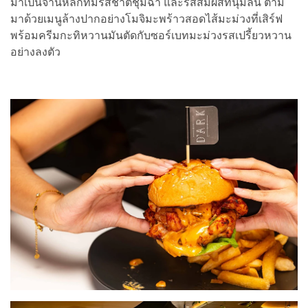
มาเป็นจานหลักที่มีรสชาติชุ่มฉ่ำ และรสสัมผัสที่นุ่มลิ้น ตาม
มาด้วยเมนูล้างปากอย่างโมจิมะพร้าวสอดไส้มะม่วงที่เสิร์ฟ
พร้อมครีมกะทิหวานมันตัดกับซอร์เบทมะม่วงรสเปรี้ยวหวาน
อย่างลงตัว