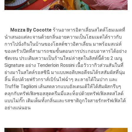
Mozza By Cocotte
ร้านอาหารอิตาเลี่ยนสไตล์โฮมเมดที่
นำเสนอแต่ละจานด้วยกลิ่นอายความเป็นโฮมเมดได้ราวกับ
การไปนั่งกินในบ้านของโฮสต์ชาวอิตาเลี่ยน มาพร้อมสเน่ห์
ของครัวเปิดที่สามารถชมขั้นตอนการประกอบอาหารได้อย่าง
ชัดเจน ประเดิมความเป็นร้านใหม่ล่าสุดในลิสต์นี้ด้วย 2 เมนู
Signature อย่าง Tenderloin Rossini เนื้อวัววากิวส่วนสันในที่
ย่างมาในสไตล์รอสซินี มาแบบพอดิบพอดีจนได้รสสัมผัสที่นุ่ม
ลิ้น ท็อปด้วยฟรัวกราส์เบิร์นไฟฉ่ำๆ ละลายได้ในปาก และ
Truffle Tagilioni เส้นสดลวกแบบอัลเดนเต้ให้ได้สัมผัสกรึบๆ
คลุกกับทรัฟเฟิลซอสสุดครีมมี่และท็อปด้วยทรัฟเฟิลสดสไลด์
แบบไม่กั๊ก เติมเต็มทั้งกลิ่นและรสชาติถูกใจสายรักทรัฟเฟิลได้
อย่างแน่นอน