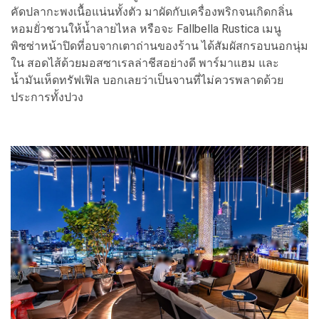
คัดปลากะพงเนื้อแน่นทั้งตัว มาผัดกับเครื่องพริกจนเกิดกลิ่น
หอมยั่วชวนให้น้ำลายไหล หรือจะ Fallbella Rustica เมนู
พิซซ่าหน้าปิดที่อบจากเตาถ่านของร้าน ได้สัมผัสกรอบนอกนุ่ม
ใน สอดไส้ด้วยมอสซาเรลล่าชีสอย่างดี พาร์มาแฮม และ
น้ำมันเห็ดทรัฟเฟิล บอกเลยว่าเป็นจานที่ไม่ควรพลาดด้วย
ประการทั้งปวง