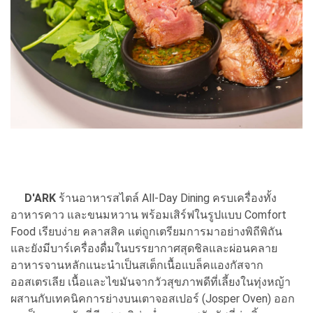
D'ARK
ร้านอาหารสไตล์ All-Day Dining ครบเครื่องทั้ง
อาหารคาว และขนมหวาน พร้อมเสิร์ฟในรูปแบบ Comfort
Food เรียบง่าย คลาสสิค แต่ถูกเตรียมการมาอย่างพิถีพิถัน
และยังมีบาร์เครื่องดื่มในบรรยากาศสุดชิลและผ่อนคลาย
อาหารจานหลักแนะนำเป็นสเต็กเนื้อแบล็คแองกัสจาก
ออสเตรเลีย เนื้อและไขมันจากวัวสุขภาพดีที่เลี้ยงในทุ่งหญ้า
ผสานกับเทคนิคการย่างบนเตาจอสเปอร์ (Josper Oven) ออก