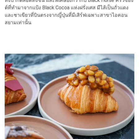
ทั้งปากตลอดทั้งชิ้น และพิเศษยิ่งกว่ากับ Black Horse ครัวซอง
ต์ที่ทำมาจากแป้ง Black Cocoa แห่งฝรั่งเศส มีไส้เป็นถั่วแดง
และชาเขียวที่บินตรงจากญี่ปุ่นที่มีเสิร์ฟเฉพาะสาขาไอคอน
สยามเท่านั้น