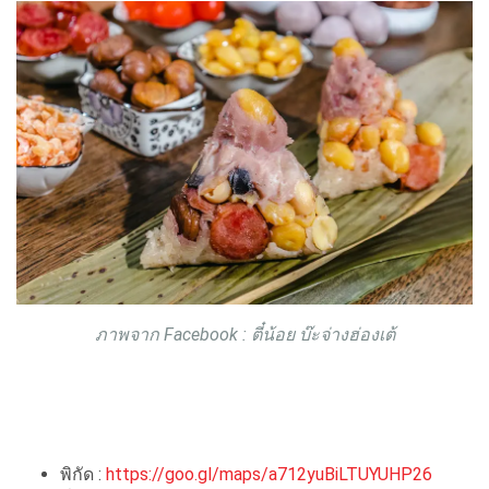
ภาพจาก Facebook : ตี๋น้อย บ๊ะจ่างฮ่องเต้
พิกัด :
https://goo.gl/maps/a712yuBiLTUYUHP26