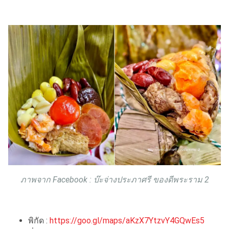
ภาพจาก Facebook : บ๊ะจ่างประภาศรี ของดีพระราม 2
พิกัด :
https://goo.gl/maps/aKzX7YtzvY4GQwEs5