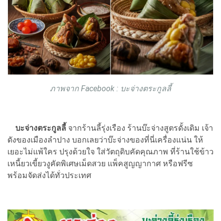
ภาพจาก Facebook : บะจ่างตระกูลลี้
บะจ่างตระกูลลี้
จากร้านลี้รุ่งเรือง ร้านบ๊ะจ่างสูตรดั้งเดิม เจ้า
ดังของเมืองลำปาง บอกเลยว่าบ๊ะจ่างของที่นี่เครื่องแน่น ให้
เยอะไม่แพ้ใคร ปรุงด้วยใจ ใส่วัตถุดิบคัดคุณภาพ ที่ร้านใช้ข้าว
เหนี้ยวเขี้ยวงูคัดพิเศษเม็ดสวย แพ็คสูญญากาศ หรือฟรีซ
พร้อมจัดส่งได้ทั่วประเทศ