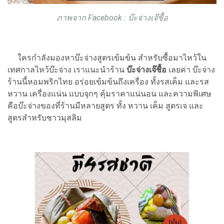
ภาพจาก Facebook : บ๊ะจ่างเจ๊ชื้อ
ใครกำลังมองหาบ๊ะจ่างสูตรเข้มข้น สำหรับซื้อมาไหว้ใน
เทศกาลไหว้บ๊ะจ่าง เราแนะนำร้าน
บ๊ะจ่างเจ๊ชื้อ
เลยค่า บ๊ะจ่าง
ร้านนี้หอมพริกไทย อร่อยเข้มข้นถึงเครื่อง ทั้งรสเค็ม และรส
หวาน เครื่องแน่น แบบจุกๆ คุ้มราคาแน่นอน และความพิเศษ
คือบ๊ะจ่างของที่ร้านมีหลายสูตร ทั้ง หวาน เค็ม สูตรเจ และ
สูตรสำหรับชาวมุสลิม