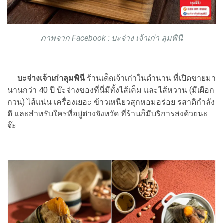
ภาพจาก Facebook : บะจ่าง เจ้าเก่า ลุมพินี
บะจ่างเจ้าเก่าลุมพินี
ร้านเด็ดเจ้าเก่าในตำนาน ที่เปิดขายมา
นานกว่า 40 ปี บ๊ะจ่างของที่นี่มีทั้งไส้เค็ม และไส้หวาน (มีเผือก
กวน) ไส้แน่น เครื่องเยอะ ข้าวเหนียวสุกหอมอร่อย รสาติกำลัง
ดี และสำหรับใครที่อยู่ต่างจังหวัด ที่ร้านก็มีบริการส่งด้วยนะ
จ๊ะ