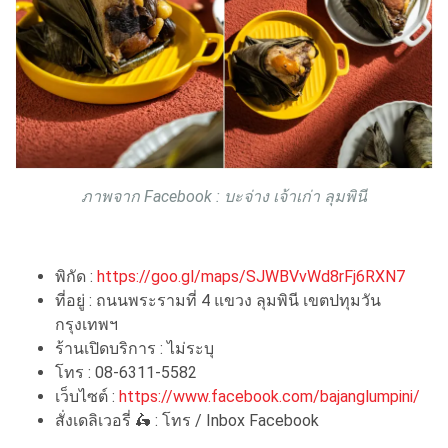
ภาพจาก Facebook : บะจ่าง เจ้าเก่า ลุมพินี
พิกัด :
https://goo.gl/maps/SJWBVvWd8rFj6RXN7
ที่อยู่ : ถนนพระรามที่ 4 แขวง ลุมพินี เขตปทุมวัน
กรุงเทพฯ
ร้านเปิดบริการ : ไม่ระบุ
โทร : 08-6311-5582
เว็บไซต์ :
https://www.facebook.com/bajanglumpini/
สั่งเดลิเวอรี่ 🛵 : โทร / Inbox Facebook