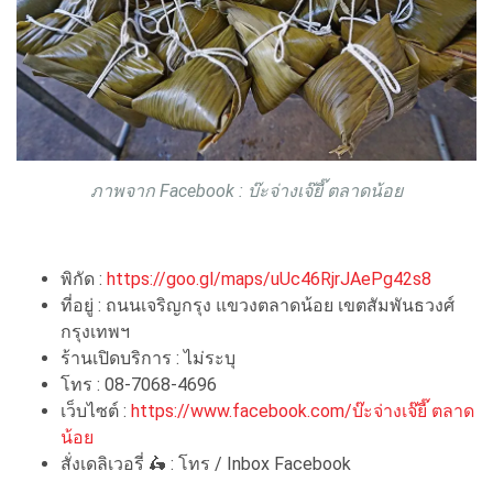
ภาพจาก Facebook : บ๊ะจ่างเจ๊ยี๊ ตลาดน้อย
พิกัด :
https://goo.gl/maps/uUc46RjrJAePg42s8
ที่อยู่ : ถนนเจริญกรุง แขวงตลาดน้อย เขตสัมพันธวงศ์
กรุงเทพฯ
ร้านเปิดบริการ : ไม่ระบุ
โทร : 08-7068-4696
เว็บไซต์ :
https://www.facebook.com/บ๊ะจ่างเจ๊ยี๊ ตลาด
น้อย
สั่งเดลิเวอรี่ 🛵 : โทร / Inbox Facebook