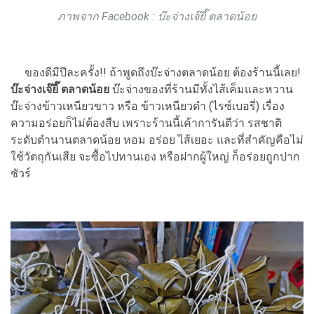
ภาพจาก Facebook : บ๊ะจ่างเจ๊ยี๊ ตลาดน้อย
ของดีมีปีละครั้ง!! ถ้าพูดถึงบ๊ะจ่างตลาดน้อย ต้องร้านนี้เลย!
บ๊ะจ่างเจ๊ยี๊ ตลาดน้อย
บ๊ะจ่างของที่ร้านมีทั้งไส้เค็มและหวาน
บ๊ะจ่างข้าวเหนียวขาว หรือ ข้าวเหนียวดำ (ไรซ์เบอรี่) เรื่อง
ความอร่อยก็ไม่ต้องสืบ เพราะร้านนี้เค้าการันตีว่า รสชาติ
ระดับตำนานตลาดน้อย หอม อร่อย ไส้เยอะ และที่สำคัญคือไม่
ใช้วัตถุกันเสีย จะซื้อไปทานเอง หรือฝากผู้ใหญ่ ก็อร่อยถูกปาก
ชัวร์