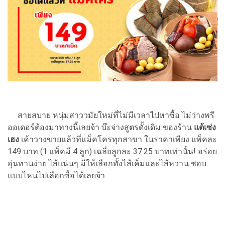
สายสบาย หนุ่มสาววมัยใหม่ที่ไม่มีเวลาไปหาซื้อ ไม่ว่างพรี
ออเดอร์ต้องมาทางนี้เลยจ้า บ๊ะจ่างสูตรดั้งเดิม ของร้าน
แต้เซ่ง
เฮง
เค้าวางขายแล้วที่แม็คโครทุกสาขา ในราคาเพียง แพ็คละ
149 บาท (1 แพ็คมี 4 ลูก) เฉลี่ยลูกละ 37.25 บาทเท่านั้น! อร่อย
อุ่นทานง่าย ไส้แน่นๆ มีให้เลือกทั้งไส้เค็มและไส้หวาน ชอบ
แบบไหนไปเลือกซื้อได้เลยจ้า