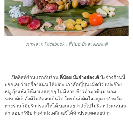
ภาพจาก Facebook : ตี๋น้อย บ๊ะจ่างฮ่องเต้
เปิดลิสต์ร้านแรกกับร้าน
ตี๋น้อย บ๊ะจ่างฮ่องเต้
บ๊ะจ่างร้านนี้
บอกเลยว่าเครื่องแน่น ไส้เยอะ เกาลัดญี่ปุ่น เม็ดบัว แปะก๊วย
หมู กุ้งแห้ง ให้มาแบบจุกๆ ไม่มีหวง ข้าวทำมาดีนุ่ม หอม
รสชาติกำลังดีไม่จัดจนเกินไป ใครกินก็ติดใจ อยู่ต่างจังหวัด
ทางร้านก็มีบริการส่งให้ได้ บอกเลยว่าสั่งไปไม่ผิดหวังแน่นอน
ค่า แอบกรัซิบว่าเค้าส่งเดลิเวอรี่ได้ทั่วประเทศเลยน้าา