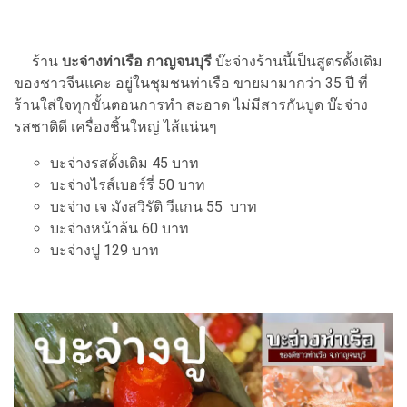
ร้าน
บะจ่างท่าเรือ กาญจนบุรี
บ๊ะจ่างร้านนี้เป็นสูตรดั้งเดิม
ของชาวจีนแคะ อยู่ในชุมชนท่าเรือ ขายมามากว่า 35 ปี ที่
ร้านใส่ใจทุกขั้นตอนการทำ สะอาด ไม่มีสารกันบูด บ๊ะจ่าง
รสชาติดี เครื่องชิ้นใหญ่ ไส้แน่นๆ
บะจ่างรสดั้งเดิม 45 บาท
บะจ่างไรส์เบอร์รี่ 50 บาท
บะจ่าง เจ มังสวิรัติ วีแกน 55 บาท
บะจ่างหน้าล้น 60 บาท
บะจ่างปู 129 บาท