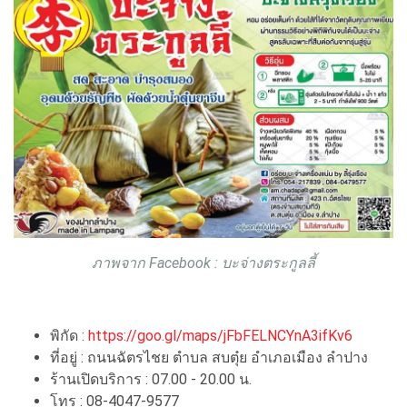
ภาพจาก Facebook : บะจ่างตระกูลลี้
พิกัด :
https://goo.gl/maps/jFbFELNCYnA3ifKv6
ที่อยู่ : ถนนฉัตรไชย ตำบล สบตุ๋ย อำเภอเมือง ลำปาง
ร้านเปิดบริการ : 07.00 - 20.00 น.
โทร : 08-4047-9577