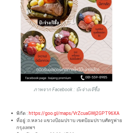
ภาพจาก Facebook : บ๊ะจ่างเจ๊ชื้อ
พิกัด :
https://goo.gl/maps/VrZcuaGWj2GPT96XA
ที่อยู่ :ถ.หลวง แขวงป้อมปราบ เขตป้อมปราบศัตรูพ่าย
กรุงเทพฯ