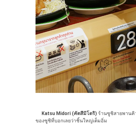
Katsu Midori (คัตสึมิโดริ)
ร้านซูชิสายพานค
ของซูชิที่บอกเลยว่าชิ้นใหญ่เต็มอิ่ม