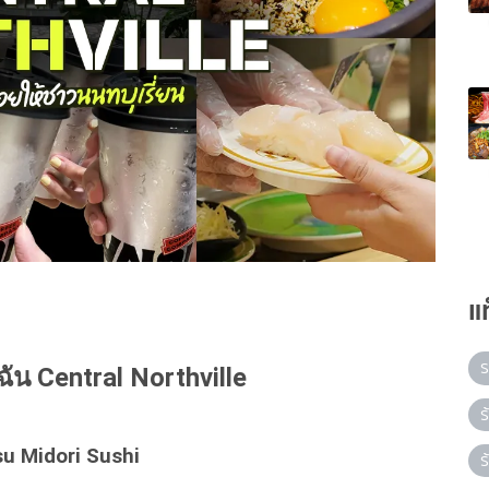
แ
ร
ัน Central Northville
ร
su Midori Sushi
ร