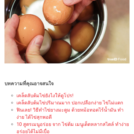
บทความที่คุณอาจสนใจ
เคล็ดลับต้มไข่ยังไงให้ดูโปร!
เคล็ดลับต้มไข่ปริมาณมาก ปอกเปลือกง่าย ไข่ไม่แตก
ฟินเลย! วิธีทำไข่ยางมะตูม ด้วยหม้อทอดไร้น้ำมัน ทำ
ง่าย ได้ไข่สุกพอดี
10 สูตรเมนูอร่อย จาก ไข่ต้ม เมนูเด็ดหลากสไตล์ ทำง่าย
อร่อยได้ไม่มีเบื่อ