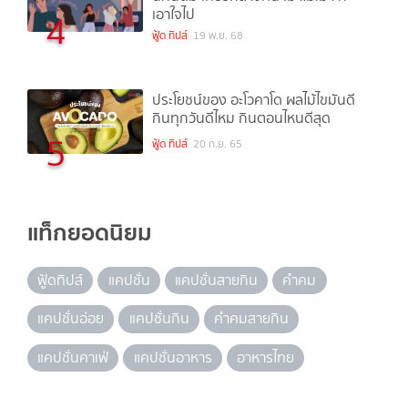
เอาใจไป
4
ฟู้ด ทิปส์
19 พ.ย. 68
ประโยชน์ของ อะโวคาโด ผลไม้ไขมันดี
กินทุกวันดีไหม กินตอนไหนดีสุด
5
ฟู้ด ทิปส์
20 ก.ย. 65
แท็กยอดนิยม
ฟู้ดทิปส์
แคปชั่น
แคปชั่นสายกิน
คำคม
แคปชั่นอ่อย
แคปชั่นกิน
คำคมสายกิน
แคปชั่นคาเฟ่
แคปชั่นอาหาร
อาหารไทย