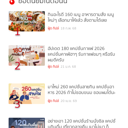
ยอดนิยมในตอนนี้
กินอะไรดี 160 เมนู อาหารตามสั่ง เมนู
ใหม่ๆ เลือกมาให้แล้ว สั่งตามได้เลย
1
ฟู้ด ทิปส์
18 ก.พ. 68
อัปเดต 180 แคปชั่นกาแฟ 2026
แคปชั่นคาเฟ่ฮาๆ รับกาแฟขมๆ หรือรับ
ผมดีครับ
2
ฟู้ด ทิปส์
21 ม.ค. 68
มาใหม่ 260 แคปชั่นสายกิน แคปชั่นอา
หาร 2026 ถ้าไม่ชอบขนม ชอบผมได้นะ
3
ฟู้ด ทิปส์
20 เม.ย. 69
อย่างเอา 120 แคปชั่นร้านนั่งชิล แคปชั่
นกินดื่ม เที่ยวกลางคืน เมาไม่เมา ก็