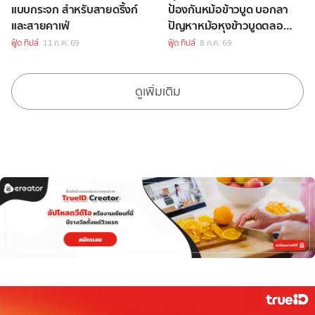
แบบกระจก สำหรับสายดริ้งก์
ป้องกันหม้อข้าวบูด บอกลา
และสายคาเฟ่
ปัญหาหม้อหุงข้าวบูดตลอด
ไปได้เลย
ฟู้ด ทิปส์
11 ก.ค. 69
ฟู้ด ทิปส์
8 ก.ค. 69
ดูเพิ่มเติม