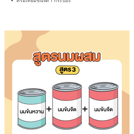
ครีมเทียมข้นจืด 1 กระป๋อง