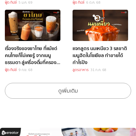
กาแฟ
ฟู้ด ทิปส์
5 ม.ค. 69
ฟู้ด ทิปส์
6 ต.ค. 68
เรื่องจริงของชาไทย ที่แม้แต่
แจกสูตร นมเหนียว 3 รสชาติ
คนไทยก็ไม่เคยรู้ จากเมนู
เมนูฮิตในโซเชียล ทำขายได้
ธรรมดา สู่เครื่องดื่มที่ครอง
กำไรปัง
ใจคนทั่วโลก
ฟู้ด ทิปส์
9 ก.ย. 68
สูตรอาหาร
31 ก.ค. 68
ดูเพิ่มเติม