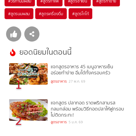
#
วิธีทำนมผสม
#
สูตรกาแฟ
#
สูตรชาเย็น
#
สูตรทำขาย
#
สูตรนมผสม
#
สูตรเครื่องดื่ม
#
สูตรโกโก้
ยอดนิยมในตอนนี้
แจกสูตรอาหาร 45 เมนูอาหารเย็น
อร่อยทำง่าย อิ่มได้ทั้งครอบครัว
1
สูตรอาหาร
27 พ.ค. 69
แจกสูตร ปลาทอด ราดพริกสามรส
กลมกล่อม พร้อมวิธีทอดปลาให้ฟูกรอบ
ไม่ติดกระทะ!
2
สูตรอาหาร
5 ม.ค. 69