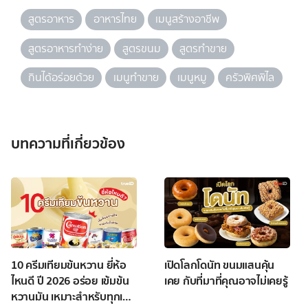
สูตรอาหาร
อาหารไทย
เมนูสร้างอาชีพ
สูตรอาหารทำง่าย
สูตรขนม
สูตรทำขาย
กินได้อร่อยด้วย
เมนูทำขาย
เมนูหมู
ครัวพิศพิไล
บทความที่เกี่ยวข้อง
10 ครีมเทียมข้นหวาน ยี่ห้อ
เปิดโลกโดนัท ขนมแสนคุ้น
ไหนดี ปี 2026 อร่อย เข้มข้น
เคย กับที่มาที่คุณอาจไม่เคยรู้
หวานมัน เหมาะสำหรับทุกเมนู