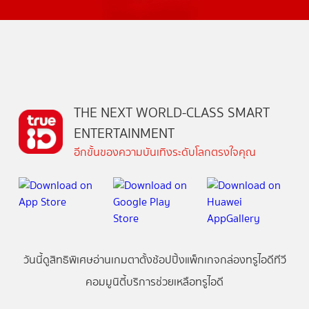
THE NEXT WORLD-CLASS SMART
ENTERTAINMENT
อีกขั้นของความบันเทิงระดับโลกตรงใจคุณ
วันนี้
ดู
สิทธิพิเศษ
อ่าน
เกม
ตาตั้ง
ช้อปปิ้ง
แพ็กเกจ
กล่องทรูไอดีทีวี
คอมมูนิตี้
บริการช่วยเหลือทรูไอดี